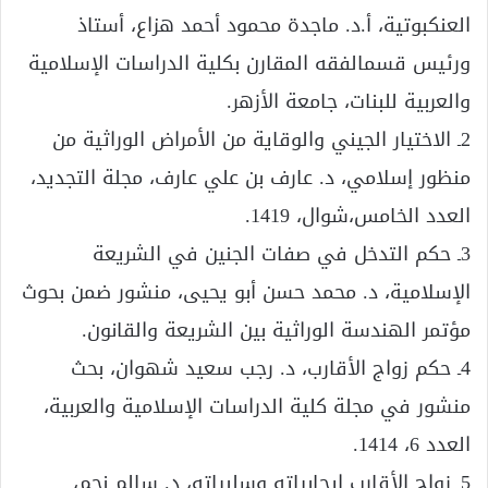
العنكبوتية، أ.د. ماجدة محمود أحمد هزاع، أستاذ
ورئيس قسمالفقه المقارن بكلية الدراسات الإسلامية
والعربية للبنات، جامعة الأزهر.
2ـ الاختيار الجيني والوقاية من الأمراض الوراثية من
منظور إسلامي، د. عارف بن علي عارف، مجلة التجديد،
العدد الخامس،شوال، 1419.
3ـ حكم التدخل في صفات الجنين في الشريعة
الإسلامية، د. محمد حسن أبو يحيى، منشور ضمن بحوث
مؤتمر الهندسة الوراثية بين الشريعة والقانون.
4ـ حكم زواج الأقارب، د. رجب سعيد شهوان، بحث
منشور في مجلة كلية الدراسات الإسلامية والعربية،
العدد 6، 1414.
5ـ زواج الأقارب إيجابياته وسلبياته، د. سالم نجم،