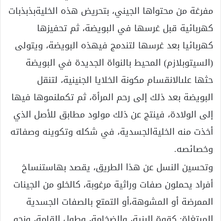
مفرغة من محتواها الجيني، بتحريض هذه الخليةبذبذبات
كهربائية قبل غرسها في البويضة، ثم تحفيزها
كهربائيا بعد غرسها لتندمج فيهذه البويضة، ويتولى
(السيتوبلازم) المحيط بالنواة الجديدة في البويضة
حثها علىالانقسام مكونة الخلايا الجنينية، لتنقل
البويضة بعد ذلك إلى رحم المرأة، ثم تكملنموها فيها
إلى الولادة، فينتج عن ذلك مولود مطابق للأصل الذي
أخذت منه الخليةالجسدية، في شكله وتكوينه وصفاته
وخصائصه.
وتحسين النسل عن هذا الطريق، يقصد بهاستنساخ
أفراد يحملون صفات وراثية مرغوبة، كالخلو من الجينات
الممرضة أو المشوهة،أو التمتع بالصفات الجسدية
المبتغاة: كقوة البنية، والضخامة، وطول القامة، ونحو