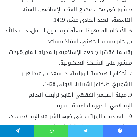
منشور في مجلة مجمع الفقه الإسلامي، السنة
التاسعة، العدد الحادي عشر، 1419.
6ـ الأحكام الفقهيةالمتعلّقة بتحسين النسل، د. عبدالله
بن جابر مسلم الجهني، أستاذ مساعد
بقسمالفقهبالجامعة الإسلامية بالمدينة المنورة.بحث
منشور على الشبكة العنكبوتية.
7ـ أحكام الهندسة الوراثية، د. سعد بن عبدالعزيز
الشويرخ، ط.كنوز اشبيليا، الأولى 1428.
9ـ مجلة المجمع الفقهي التابع لرابطة العالم
الإسلامي، الدورةالخامسة عشرة.
10-الهندسة الوراثية في ضوء الشريعة الإسلامية، د.
نور الدين الخادمي، مكتبة الرشد، الرياض، ط-1427.
فيسبوك
تويتر
واتساب
تيلقرام