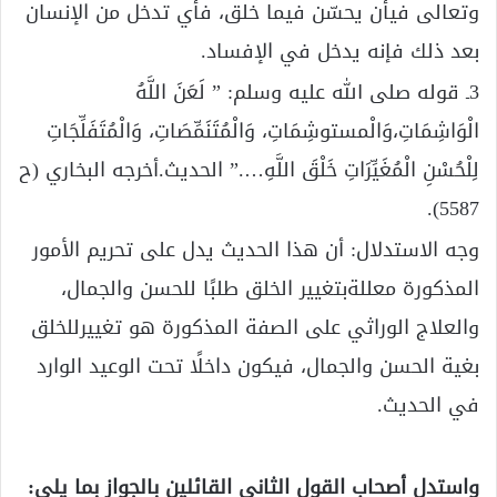
وتعالى فيأن يحسّن فيما خلق، فأي تدخل من الإنسان
بعد ذلك فإنه يدخل في الإفساد.
3ـ قوله صلى الله عليه وسلم: ” لَعَنَ اللَّهُ
الْوَاشِمَاتِ،وَالْمستوشِمَاتِ، وَالْمُتَنَمِّصَاتِ، وَالْمُتَفَلِّجَاتِ
لِلْحُسْنِ الْمُغَيِّرَاتِ خَلْقَ اللَّهِ….” الحديث.أخرجه البخاري (ح
5587).
وجه الاستدلال: أن هذا الحديث يدل على تحريم الأمور
المذكورة معللةبتغيير الخلق طلبًا للحسن والجمال،
والعلاج الوراثي على الصفة المذكورة هو تغييرللخلق
بغية الحسن والجمال، فيكون داخلًا تحت الوعيد الوارد
في الحديث.
واستدل أصحاب القول الثاني القائلين بالجواز بما يلي: