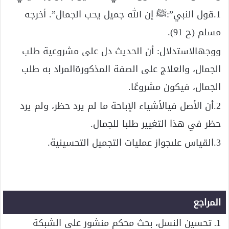
1.قول النبي”:ﷺ إن الله جميل يحب الجمال”. أخرجه
مسلم (ح 91).
ووجهالاستدلال: أن الحديث دل على مشروعية طلب
الجمال، والعلاج على الصفة المذكورةالمراد به طلب
الجمال، فيكون مشروعًا.
2.أن الأصل فيالأشياء الإباحة ما لم يرد حظر، ولم يرد
حظر في هذا التغيير طلبا للجمال.
3.القياس علىجواز عمليات التجميل التحسينية.
المراجع
1ـ تحسين النسل، بحث محكم منشور على الشبكة