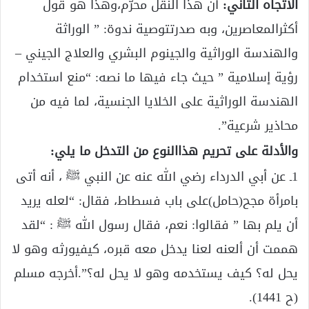
الاتجاه الثاني:
أن هذا النقل محرّم،وهذا هو قول
أكثرالمعاصرين، وبه صدرتتوصية ندوة: ” الوراثة
والهندسة الوراثية والجينوم البشري والعلاج الجيني –
رؤية إسلامية ” حيث جاء فيها ما نصه: “منع استخدام
الهندسة الوراثية على الخلايا الجنسية، لما فيه من
محاذير شرعية”.
والأدلة على تحريم هذاالنوع من التدخل ما يلي:
1ـ عن أبي الدرداء رضي الله عنه عن النبي ﷺ ، أنه أتى
بامرأة مجح(حامل)على باب فسطاط، فقال: “لعله يريد
أن يلم بها ” فقالوا: نعم، فقال رسول الله ﷺ : “لقد
هممت أن ألعنه لعنا يدخل معه قبره، كيفيورثه وهو لا
يحل له؟ كيف يستخدمه وهو لا يحل له؟”.أخرجه مسلم
(ح 1441).