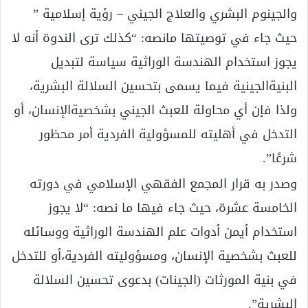
والجينوم البشري والعلاج الجيني – رؤية إسلامية ”
حيث جاء في توصيتها مانصه: “كذلك ترى الندوة أنه لا
يجوز استخدام الهندسة الوراثية سياسة لتبديل
البنيةالجينية فيما يسمى بتحسين السلالة البشرية،
ولذا فإن أي محاولة للعبث الجيني بشخصيةالإنسان، أو
التدخل في أهليته للمسؤولية الفردية أمر محظور
شرعًا”.
وصدر به قرار المجمع الفقهي الإسلامي في دورته
الخامسة عشرة، حيث جاء فيها ما نصه: “لا يجوز
استخدام أيمن أدوات علم الهندسة الوراثية ووسائله
للعبث بشخصية الإنسان، ومسؤوليته الفردية،أو للتدخل
في بنية المورثات (الجينات) بدعوى تحسين السلالة
البشرية”.