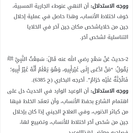
ووجه الاستدلال:
أن النهي عنوطء الجارية المسبية،
خوف اختلاط الأنساب، وهذا حاصل في عملية إحلال
جين من خلاياشخص مكان جين آخر في الخلايا
التناسلية لشخص آخر.
2-حديث عَنْ سَعْدٍ رضي الله عنه قَالَ: سَمِعْتُ النَّبِيَّ ﷺ
يَقُولُ: “مَنْ ادَّعَى إِلَى غَيْرأَبِيهِ، وَهُوَ يَعْلَمُ أَنَّهُ غَيْرُ أَبِيهِ؛
فَالْجَنَّةُ عَلَيْه حَرَامٌ”. أخرجه البخاري (ح 6385).
ووجه الاستدلال:
أن الوعيد الوارد في الحديث دل على
اهتمام الشارع بحفظ الأنساب، وأن تعمّد الخلط فيها
من كبائر الذنوب، وفي العلاج الجيني إذا كان بإحلال
جين من شخص آخر اختلاط للأنساب، وتضييع لها،
فصاحبه معرّض لهذاالوعيد.