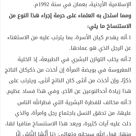
الإسلامية الأردنية، بعمان في سنة 1992م.
ومما استدل به العلماء على حرمة إجراء هذا النوع من
الاستنساخ ما يلي:
1.أنه يهدم كيان الأسرة، بما يترتب عليه من الاستغناء
عن الرجل الذي هو عمادها.
2.أنه يخلب التوازن البشري في الطبيعة، إذ الخلية
المغروسة في بويضة المرأة إن أخذت من ذكركان الناتج
ذكرًا، وإن أخذت من أنثى كان الناتج أنثى، ويترتب على
هذا زيادة أحدالنوعين عن الآخر، وفي هذا فساد عظيم.
3.أنه مخالف للفطرة البشرية التي فطرالله الناس
عليها، من تحقق النسل باجتماع رجل وامرأة، والذي
دلت عليه آيات كثيرة، ويعد هذا الاستنساخ منافيا لها،
منها: قول الله سبحانه وتعالى: (يَا أَيُّهَا النَّاسُ إِنَّا