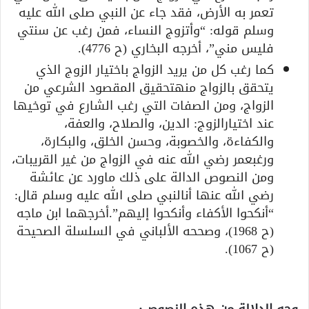
تعمر به الأرض، فقد جاء عن النبي صلى الله عليه
وسلم قوله: “وأتزوج النساء، فمن رغب عن سنتي
فليس مني”، أخرجه البخاري (ح 4776).
كما رغب كل من يريد الزواج باختيار الزوج الذي
يتحقق بالزواج منهتحقيق المقصود الشرعي من
الزواج، ومن الصفات التي رغب الشارع في توخيها
عند اختيارالزوج: الدين، والصلاح، والعفة،
والكفاءة، والخصوبة، وحسن الخلق، والبكارة،
ورغبعمر رضي الله عنه في الزواج من غير القريبات،
ومن النصوص الدالة على ذلك ماورد عن عائشة
رضي الله عنها أنالنبي صلى الله عليه وسلم قال:
“أنكحوا الأكفاء وأنكحوا إليهم”.أخرجهما ابن ماجه
(ح 1968)، وصححه الألباني في السلسلة الصحيحة
(ح 1067).