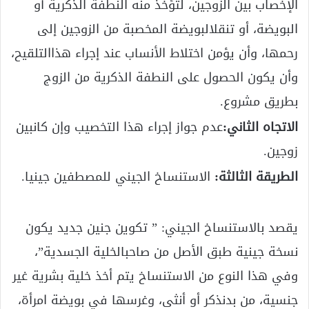
الإخصاب بين الزوجين، لتؤخذ منه النطفة الذكرية أو
البويضة، أو تنقلالبويضة المخصبة من الزوجين إلى
رحمها، وأن يؤمن اختلاط الأنساب عند إجراء هذاالتلقيح،
وأن يكون الحصول على النطفة الذكرية من الزوج
بطريق مشروع.
الاتجاه الثاني:
عدم جواز إجراء هذا التخصيب وإن كانبين
زوجين.
الطريقة الثالثة:
الاستنساخ الجيني للمصطفين جينيا.
يقصد بالاستنساخ الجيني: ” تكوين جنين جديد يكون
نسخة جينية طبق الأصل من صاحبالخلية الجسدية”،
وفي هذا النوع من الاستنساخ يتم أخذ خلية بشرية غير
جنسية، من بدنذكر أو أنثى، وغرسها في بويضة امرأة،