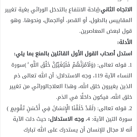
الاتجاه الثاني:
إباحة الانتفاع بالتدخل الوراثي بغية تغيير
المقاييس بالطول، أو القصر، أوالجمال، ونحوها. وهو
قول لبعض المعاصرين.
الأدلة:
استدل أصحاب القول الأول القائلين بالمنع بما يلي:
1ـ قوله تعالى: (وَلَآمُرَنَّهُمْ فَلَيُغَيِّرُنَّ خَلْقَ اللَّهِ ۚ )سورة
النساء الآية 119، وجه الاستدلال: أن الله تعالى ذم
الذين يغيرون خلق الله، وهذا العلاجالوراثي من تغيير
خلق الله، فيكون داخلًا في الذم.
2ـ قوله تعالى: (لَقَدْ خَلَقْنَا الْإِنسَانَ فِي أَحْسَنِ تَقْوِيمٍ )
سورة التين الآية: 4،
وجه الاستدلال:
حيث دلت الآية
أنه لا مجال للإنسان أن يستدرك على الله تبارك