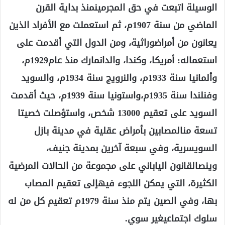
الوسيلة اتبعت في حق المجرمينمنذ بداية القرن
الماضي من سنة 1907م، ثم استعملت مع الأفراد الذين
يعانون من أمراضوراثية، ومن الدول التي أقدمت على
استعماله: أمريكا، وكندا، والدانمارك منذ عام1929م،
وألمانيا سنة 1933م، والنرويج سنة 1934م، والسويد
وفنلندا سنة 1935م،واستونيا سنة 1939م، حيث أقدمت
السويد على تعقيم 13000 شخص، واستؤصلت خصيتا
تسعة منالمصابين بأمراض عقلية في مدينة بازل
السويسرية، وفي سبعة آخرين بمدينة جنيف،
وينصالقانون الياباني على مجموعة من الحالات المرضية
الكثيرة، التي يمكن اللجوء فيهإلى تعقيم المصاب
بها، وفي الصين يتم منذ سنة 1979م تعقيم كل من له
سلوك اجتماعيغير سوي.