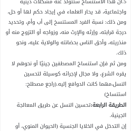
5.أن هذا الاستنساخ ستتولد عنه مشكلات دينية
واجتماعية، قد يحار العلماء في إيجاد حكم لها أو حل،
ومن ذلك: نسبة الفرد المستنسخ إلى أب وأم، وتحديد
درجة قرابته، وإرثه والإرث منه، وزواجه أو التزوج منه أو
منذريته، وأحق الناس بحضانته والولاية عليه، ونحو
ذلك.
ومن ثم فإن استنساخ المصطفين جينيًا أو نحوهم لا
يقره الشرع، ولا مجال لإجرائه كوسيلة لتحسين
النسل،مهما كانت الدوافع إليه.(راجع مصطلح:
استنساخ)
الطريقة الرابعة:
تحسين النسل عن طريق المعالجة
الجينية.
إن التدخل في الخلايا الجنسية (الحيوان المنوي، أو