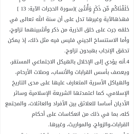
خَلَقْنَاكُم مِّن ذَكَرٍ وَأُنثَىٰ )[سورة الحجرات الآية: 13 ]
فهذهالآية وغيرها تدل على أن سنة الله تعالى في
خلقه جرت على خلق الذرية من ذكر وأنثىبينهما تزاوج،
وأما الاستنساخ الجيني فليس فيه مثل ذلك، إذ يمكن
تحقق الإنجاب بهبدون تزاوج.
4.أنه يؤدي إلى الإخلال بالهيكل الاجتماعي المستقر،
ويعصف بأسس القرابات والأنساب، وصلات الأرحام،
والهياكل الأسرية المتعارف عليها على مدى التاريخ
الإسلامي، كما اعتمدتها الشريعة الإسلامية وسائر
الأديان أساسا للعلائق بين الأفراد والعائلات، والمجتمع
كله، بما في ذلك من انعكاسات على أحكام
القرابات،والزواج، والمواريث، وغيرها.