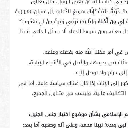
ورد في كتاب الله عن بعض الرسل، قال تعالى:
(هُنَالِكَ دَعَا زَكَرِيَّا رَبَّهُ ۖ قَالَ رَبِّ هَبْ لِي مِن لَّدُنكَ ذُرِّيَّةً طَيِّبَةً ۖ إِنَّكَ سَمِيعُ الدُّعَاءِ) [آل عمران: 38] (رَبِّ
ْ
لِي
مِن
لَّدُنكَ
وَلِيًّا (5) يَرِثُنِي وَيَرِثُ مِنْ آلِ يَعْقُوبَ ۖ
ًّا ) [مريم: 5، 6]وما جاز طلبه جاز فعله، ومن شروط الدعاء ألا يسأل الداعي شيئا
 في أمر مكننا الله منه بفضله وعلمه.
لة نص يحرمها، والأصل في الأشياء الإباحة،
لى حرام ولا توصل إليه.
ور إلى الإناث إذا كان هناك سياسة عامة، أما في
التكاليف عالية، وليست في متناول الجميع.
لم الإسلامي بشأن موضوع اختيار جنس الجنين:
نبي بعده؛ نبينا محمد، وعلى آله وصحبه أما بعد: