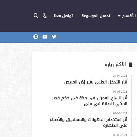
الوضع
بحث
الأقسام
تحميل الموسوعة
تواصل معنا
تويتر
يوتيوب
المركز
عن
المظلم
الأكثر زيارة
29-04-2021
آثار التدخل الطبي بغير إذن المريض
09-05-2021
أثر اتساع العمران في مكة في حكم قصر
المكي للصلاة في منى
07-05-2021
أثر استخدام الدهونات والمساحيق والأصباغ
على الطهارة
09-05-2021