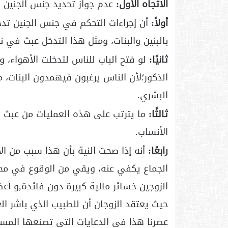
الاتجاه الأول:
عدم جواز تحديد جنس الجنين ل
أولاً:
أن إجراءات التحكم في جنس الجنين تدخل
بالبنين والبنات، ومثل هذا التدخل عبث في ن
ثانيًا:
لو فتح الباب للناس لتدخلت الأهواء،
الذكور؛لأن الناس يرغبون فيهمدون البنات، م
البشري.
ثالثًا:
ما يترتب على هذه العمليات من عبث با
الأنساب.
رابعًا:
أنه إذا صحت النية بأن هذا سبب من ال
الجماع يكفي عنه، ويقي من الوقوع في محا
الزوجين خسائر مالية كبيرة دون فائدة,و أعظ
حيث يعتقد الزوجان أن للطبيب الذي باشر ا
عصرنا هذا في الدعايات التي تصنعها المست