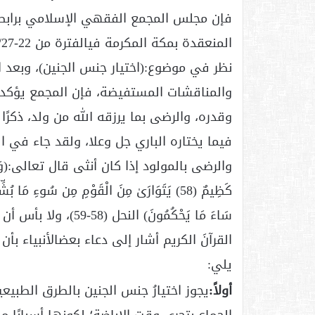
فإن مجلس المجمع الفقهي الإسلامي برابط
نظر في موضوع:(اختيار جنس الجنين)، وبعد 
والمناقشات المستفيضة، فإن المجمع يؤكد عل
وقدره، والرضى بما يرزقه الله من ولد، ذكرًا
فيما يختاره الباري جل وعلا، ولقد جاء في ال
والرضى بالمولود إذا كان أنثى قال تعالى:(وَإِذَا بُشِّر
كَظِيمٌ (58) يَتَوَارَىٰ مِنَ الْقَوْمِ مِن سُوءِ مَا 
سَاءَ مَا يَحْكُمُونَ)
القرآنَ الكريم أشار إلى دعاء بعضالأنبياء ب
يلي:
أولاً:
يجوز اختيارُ جنس الجنين بالطرق الطبي