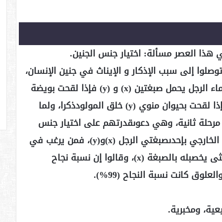
هذا العصر مسألة: اختيار جنس الجنين.
لوا إلى سبب الإذكار و الإيناث في جنين الإنسان،
وتوصيفه أن بويضةالمرأة تحمل صبغة (x) وماء الرجل يحمل صبغتين (x) و (y) فإذا لقحت بويضة
المرأةبحيوان منوي(x) خلق المولود أنثى. و إذا لقحت بحيوان منوي (y) خلق المولودذكرا، ولما
 مرحلة ثانية، وهي دعوىقدرتهم على اختيار جنس
الجنين، وذلك عن طريق التخصيب الداخلي أو الخارجي بإحدىصبغتي الرجل (x)و(y)، فمن يرغب في
ذكر يخصب له بالصبغة (y)، ومن يرغب في أنثى يخصبله بالصبغة (x)، وقالوا إن نسبة نجاح
ية، ومخبرية.