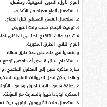
النوع الأول: الطرق الطبيعية، وتشمل:
1ـ استعمال أنواع معينة من الأغذية.
2ـ استعمال الغسل المهبلي قبل الجماع.
3ـ توقيت الجماع حسب وقت التبويض.
4ـ تحديد وقت التلقيح الصناعي الداخلي لمني الزوج الشرعي.
النوع الثاني: الطرق المخبرية:
واعتمدوا في ذلك على عدة طرق منها:
1ـ استخدام سائل قاعدي أو حامضي توضع به 
شارة مذكرة تميل إلى المحلول القاعدي، وا
وبهذا يمكن فصل الحيوانات المنوية المذكرة 
2ـ إضافة هرمون الاستراديول (هرمون الأنوثة
المذكرة ازديادا كبيرا بالمقارنة مع المؤنثة.
3ـ استعمال مادة الألبيومين البقري، حيث 