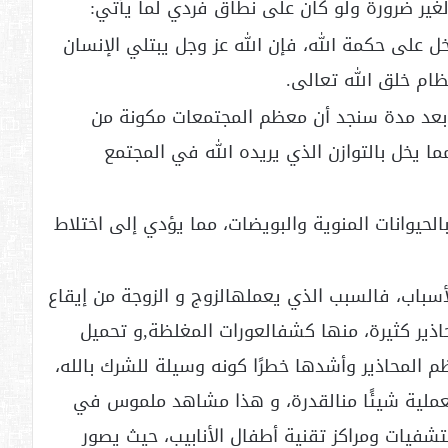
غير ضرورة ولو كان على نطاق فردي لما يأتي:
 على حكمة الله، فإن الله عز وجل يبتلي الإنسان
ظام خلق الله تعالى.
 وبعد مدة سنجد أن معظم المجتمعات مكونة من
ما يخل بالتوازن الذي يريده الله في المجتمع
لحيوانات المنوية والبويضات، مما يؤدي إلى اختلاط
أسباب، فالسبب الذي يعملهالزوج و الزوجة من إيقاع
ذير كثيرة، منها كشفالعورات المغلظة,و تحميل
م المحاذير وأشدها خطرًا كونه وسيلة للشرك بالله،
لعملية شيئًا منالقدرة، و هذا مشاهد ملموس في
شفيات ومراكز تقنية أطفال الأنابيب، حيث يصور