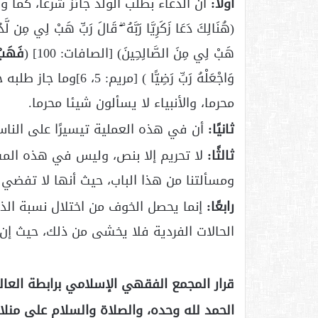
أولاً:
أن الدعاء بطلب الولد جائز شرعا، كما 
هَبْ لِي مِنَ الصَّالِحِينَ) [الصافات: 100] (
فَهَب
وَاجْعَلْهُ رَبِّ رَضِي
محرما، والأنبياء لا يسألون شيئا محرما.
ثانيًا:
أن في هذه العملية تيسيرًا على الناس
ثالثًا:
لا تحريم إلا بنص، وليس في هذه المسأ
ومسألتنا من هذا الباب، حيث أنها لا تفضي إ
رابعًا:
إنما يحصل الخوف من اختلال نسبة الذك
الحالات الفردية فلا يخشى من ذلك، حيث إن 
قرار المجمع الفقهي الإسلامي برابطة العا
الحمد لله وحده، والصلاة والسلام على منلا 