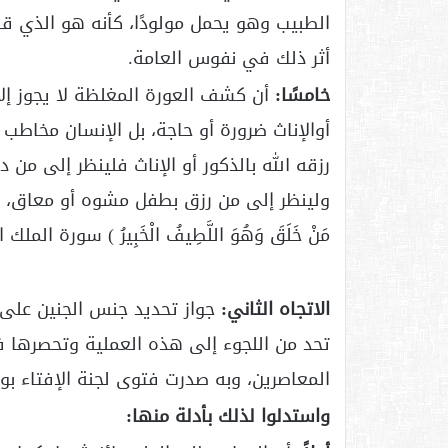
الطبيب وهو يحمل مولودًا، كأنه هو الذي ق
أثر ذلك في نفوس العامة.
خامسًا:
أن كشف العورة المغلظة لا يجوز إل
أوالإناث ضرورة أو حاجة، بل الإنسان مخاطب با
رزقه الله بالذكور أو الإناث فلينظر إلى من 
ولينظر إلى من رزق بطفل مشوه أو معاق، وليحمد
مَنْ خَلَقَ وَهُوَ اللَّطِيفُ الْخَبِيرُ ) سورة الملك الآ
الاتجاه الثاني:
جواز تحديد جنس الجنين على
تحد من اللجوء إلى هذه العملية وتحصرها
المعاصرين، وبه صدرت فتوى لجنة الإفتاء بوزارة الأوقاف
واستدلوا لذلك بأدلة منها: