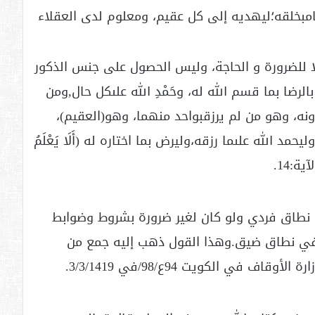
امبخلقه؛ليهديه إلى كل عقيم، ومعلوم لدى العقلاء
ا للضرورة و الحاجة، وليس الحصول على جنس الذكور
لرضا بما قسم الله له، وحَمْدِ الله علىكل حال,ومن
دونه، وهو من لم يرزقبواحد منهما، وهو(العقيم)،
 الله علىما رزقه،وليرض بما اختاره له (أَلَا يَعْلَمُ
ية:14.
 نطاق فردي ولو كان لغير ضرورة بشروط وضوابط
 في نطاق ضيق.وهذا القول ذهب إليه جمع من
 في الكويت 94ع/98/في 3/3/1419.