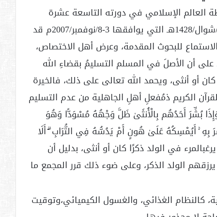
ة العالم الإسلامي في دورته التاسعة عشرة
المنعقدة بمكة المكرمة فيالفترة من 22-27/شوال/1428هـ التي يوافقها 3-8/نوفمبر/2007م قد
الاستماع للبحوث المقدمة، وعرض أهل الاختصاص،
ى أن الأصلَ في المسلم التسليمُ بقضاءِ الله
 كان أو أنثى، ويحمد الله تعالى على ذلك، فالخيرة
قرآن الكريم ذمُفعلِ أهلِ الجاهلية من عدم التسليم
َ أَحَدُهُم بِالْأُنثَىٰ ظَلَّ وَجْهُهُ مُسْوَدًّا وَهُوَ
بُشِّرَ بِهِ ۚ أَيُمْسِكُهُ عَلَىٰ هُونٍ أَمْ يَدُسُّهُ فِي التُّرَابِ ۗ أَلَا
 النحل (58-59)، ولا بأس أن يرغبالمرء في الولد ذكرًا كان أو أنثى، بدليل أن
أن يرزقهم الولد الذكر، وعلى ضوء ذلك قرر المجمع ما
عية، كالنظام الغذائي، والغسول الكيميائي،وتوقيت