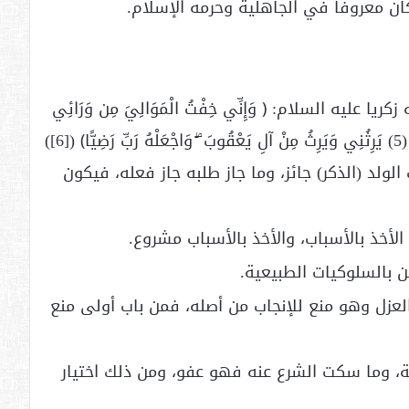
ن معروفاً في الجاهلية وحرمه الإسلام.
 عليه السلام: ﴿ وَإِنِّي خِفْتُ الْمَوَالِيَ مِن وَرَائِي
﴾ (
[6]
)
لولد (الذكر) جائز، وما جاز طلبه جاز فعله، فيكون
الأخذ بالأسباب، والأخذ بالأسباب مشروع.
ن بالسلوكيات الطبيعية.
لعزل وهو منع للإنجاب من أصله، فمن باب أولى منع
ة، وما سكت الشرع عنه فهو عفو، ومن ذلك اختيار