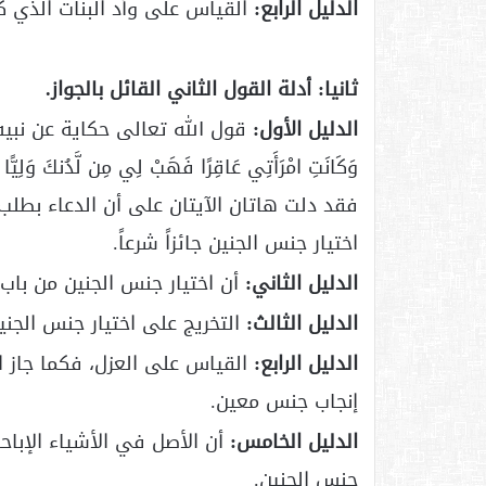
الدليل الرابع:
القياس على وأد البنات الذي كا
ثانيا: أدلة القول الثاني القائل بالجواز.
الدليل الأول:
قول الله تعالى حكاية عن نبيه زكريا
وَكَانَتِ امْرَأَتِي عَاقِرًا فَهَبْ لِي مِن لَّدُنكَ وَلِيًّا (5) يَرِثُنِي وَيَرِثُ مِنْ آلِ يَعْقُوبَ ۖ وَاجْعَلْهُ رَبِّ رَضِيًّا
فقد دلت هاتان الآيتان على أن الدعاء بطلب ا
اختيار جنس الجنين جائزاً شرعاً.
الدليل الثاني:
أن اختيار جنس الجنين من باب 
الدليل الثالث:
التخريج على اختيار جنس الجني
الدليل الرابع:
القياس على العزل، فكما جاز ا
إنجاب جنس معين.
الدليل الخامس:
أن الأصل في الأشياء الإباح
جنس الجنين.