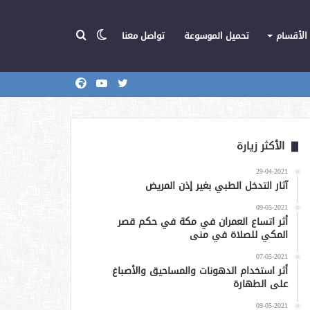
الوضع
بحث
الأقسام
تحميل الموسوعة
تواصل معنا
تويتر
يوتيوب
المركز
عن
المظلم
الأكثر زيارة
29-04-2021
آثار التدخل الطبي بغير إذن المريض
09-05-2021
أثر اتساع العمران في مكة في حكم قصر
المكي للصلاة في منى
07-05-2021
أثر استخدام الدهونات والمساحيق والأصباغ
على الطهارة
09-05-2021