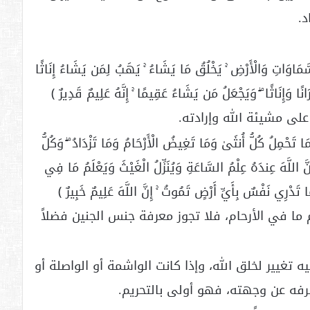
د.
َاتِ وَالْأَرْضِ ۚ يَخْلُقُ مَا يَشَاءُ ۚ يَهَبُ لِمَن يَشَاءُ إِنَاثًا
49) أَوْ يُزَوِّجُهُمْ ذُكْرَانًا وَإِنَاثًا ۖ وَيَجْعَلُ مَن يَشَاءُ عَقِيمًا ۚ إِنَّهُ عَلِيمٌ قَدِيرٌ ﴾
ى مشيئة الله وإرادته.
ْمِلُ كُلُّ أُنثَىٰ وَمَا تَغِيضُ الْأَرْحَامُ وَمَا تَزْدَادُ ۖ وَكُلُّ
َهَ عِندَهُ عِلْمُ السَّاعَةِ وَيُنَزِّلُ الْغَيْثَ وَيَعْلَمُ مَا فِي
 تَدْرِي نَفْسٌ بِأَيِّ أَرْضٍ تَمُوتُ ۚ إِنَّ اللَّهَ عَلِيمٌ خَبِيرٌ ﴾
م ما في الأرحام، فلا تجوز معرفة جنس الجنين فضلاً
تغيير لخلق الله، وإذا كانت الواشمة أو الواصلة أو
فه عن وجهته، فهو أولى بالتحريم.