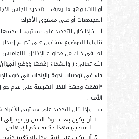
أو إناث) وهو ما يعرف بـ (تحديد الجنس الا
المجتمعات أو على مستوى الأفراد:
أ – فإذا كان التحديد على مستوى المجتمعات 
تناولوا الموضوع متفقون على تحريم إصدار قر
لما في ذلك من محاولة الإخلال بالنواميس ا
الله تعالى: ﴿ وَالسَّمَاءَ رَفَعَهَا وَوَضَعَ الْمِيزَانَ (7) أَلَّا تَطْغَوْا فِي الْمِيزَانِ (8) 
جاء في توصيات ندوة (الإنجاب في ضوء الإس
“اتفقت وجهة النظر الشرعية على عدم جواز
الأمة”.
ب – وإذا كان التحديد على مستوى الأفراد فلا
أن يكون بعد حدوث الحمل ويقود إلى ا
المنتخب) فهذا حكمه حكم الإجهاض.
أن يكون عن طريق محاولة تغيير جنس ال