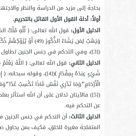
بحاجة إلى مزيد من الدراسة والنظر والاجتها
أولاً: أدلة القول الأول القائل بالتحريم.
الدليل الأول:
قول الله تعالى: ﴿ لِّلَّهِ مُلْكُ السَّمَاو
وَيَهَبُ لِمَن يَشَاءُ الذُّكُورَ (
(
[3]
)، وفي التحكم في جنس الجنين تطاول عل
الدليل الثاني:
قول الله تعالى: ﴿ اللَّهُ يَعْلَمُ مَا تَح
شَيْءٍ عِندَهُ بِمِقْدَارٍ ﴾(
[4]
)، وقوله سبحانه: ﴿ إِنَّ اللّ
الْأَرْحَامِ ۖ وَمَا تَدْرِي نَفْسٌ مَّاذَا تَكْسِبُ غَدًا ۖ وَمَا
(
[5]
) فالآيتان تدلان على أن الله استأثر بعل
عن التحكم فيه.
الدليل الثالث:
أن التحكم في جنس الجنين فيه 
المتفلجة مغيرة للخلق، فكيف بمن يحاول صر