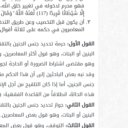
فهو محرم لدخوله في تغيير خلق الله، قال تعالى:
إِلَّا شَيْطَانًا مَّرِيدًا (117) لَّعَنَهُ اللَّهُ ۘ وَقَالَ لَأَتَّخِذَنَّ مِنْ عِبَادِكَ نَصِيبًا مَّفْرُوضًا﴾ (
أن يكون قبل التخصيب وعن طريق التدخ
المعاصرون في حكمه على ثلاثة أقوال:
القول الأول:
حرمة تحديد جنس الجنين بالتقن
البنين أو البنات، وهو قول أكثر المعاصرين، 
وهو مقتضى اشتراط الضرورة أو الحاجة لجواز
وقد نبه بعض الباحثين إلى أن هذا الحكم منص
جنس الجنين، أما إذا كان التلقيح من أجل الإنج
هذه الحالة، انطلاقاً من القاعدة الفقهية: (يجو
القول الثاني:
جواز تحديد جنس الجنين بالتق
البنين أو البنات، وهو قول بعض المعاصرين.
القول الثالث:
التوقف، وهو قول بعض المعاصري