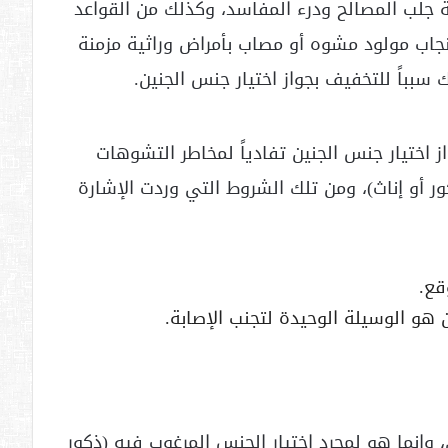
عة جلب المصالح ودرء المفاسد، وكذلك من القواعد
نجاب مولود مشوه أو مصاب بأمراض وراثية مزمنة
باً للتخفيف بجواز اختيار جنس الجنين.
 اختيار جنس الجنين تفادياً لمخاطر التشوهات
ر أو إناث)، ومن تلك الشروط التي وردت الإشارة
قع.
 هو الوسيلة الوحيدة لتجنب الإصابة.
وإنما هو لمجرد اختيار الجنس المرغوب فيه (ذكور