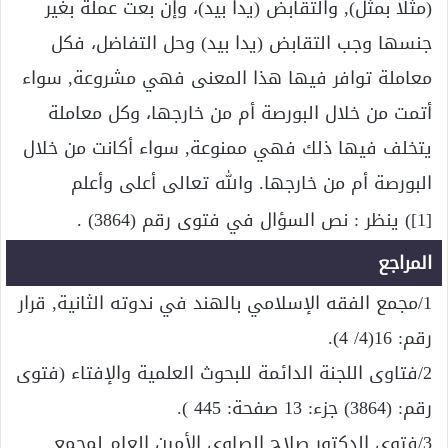
(مثلا بمثل), والتقابض (يدا بيد)، وإن بعت عملة بغير
جنسها وجب التقابض (يدا بيد) وحل التفاضل، فكل
معاملة توافر فيها هذا المعنى فهي مشروعة, سواء
أتمت من خلال البورصة أم من خارجها، وكل معاملة
يتخلف فيها ذلك فهي ممنوعة, سواء أكانت من خلال
البورصة أم من خارجها. والله تعالى أعلى وأعلم
[1]
) ينظر : نص السؤال في فتوى رقم (3864) .
المراجع
1/مجمع الفقه الإسلامي بالهند في ندوته الثانية, قرار
رقم: 16(4/ 4).
2/فتاوى اللجنة الدائمة للبحوث العلمية والإفتاء (فتوى
رقم: (3864) جزء: 13 صفحة: 445 ).
3/فتوى الدكتور صلاح الصاوي الأمين العام لمجمع