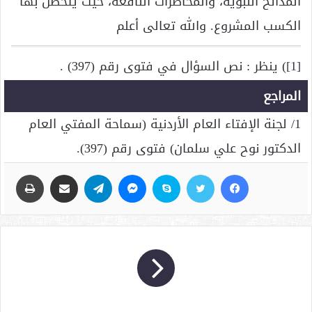
المدائح النبوية، والمحاضرات النافعة، حيث يتحصل بها
الكسب المشروع. والله تعالى أعلم
[1]
) ينظر : نص السؤال في فتوى رقم (397) .
المراجع
1/ لجنة الإفتاء العام الأردنية (سماحة المفتي العام
الدكتور نوح علي سلمان) فتوى رقم (397).
فيسبوك
تويتر
سكايب
ماسنجر
تيلقرام
مشاركة عبر البريد
طباعة