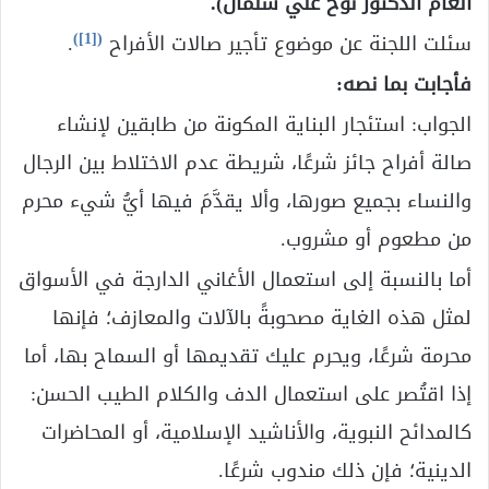
العام الدكتور نوح علي سلمان).
)
[1]
(
سئلت اللجنة عن موضوع تأجير صالات الأفراح
.
فأجابت بما نصه:
الجواب: استئجار البناية المكونة من طابقين لإنشاء
صالة أفراح جائز شرعًا، شريطة عدم الاختلاط بين الرجال
والنساء بجميع صورها، وألا يقدَّمَ فيها أيُّ شيء محرم
من مطعوم أو مشروب.
أما بالنسبة إلى استعمال الأغاني الدارجة في الأسواق
لمثل هذه الغاية مصحوبةً بالآلات والمعازف؛ فإنها
محرمة شرعًا، ويحرم عليك تقديمها أو السماح بها، أما
إذا اقتُصر على استعمال الدف والكلام الطيب الحسن:
كالمدائح النبوية، والأناشيد الإسلامية، أو المحاضرات
الدينية؛ فإن ذلك مندوب شرعًا.