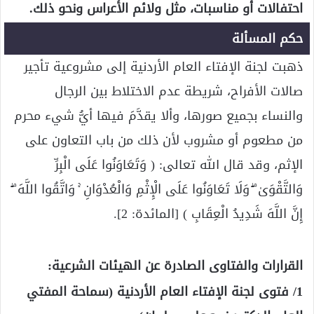
احتفالات أو مناسبات، مثل ولائم الأعراس ونحو ذلك.
حكم المسألة
ذهبت لجنة الإفتاء العام الأردنية إلى مشروعية تأجير
صالات الأفراح، شريطة عدم الاختلاط بين الرجال
والنساء بجميع صورها، وألا يقدَّمَ فيها أيُّ شيء محرم
من مطعوم أو مشروب لأن ذلك من باب التعاون على
الإثم، وقد قال الله تعالى: ( وَتَعَاوَنُوا عَلَى الْبِرِّ
وَالتَّقْوَىٰ ۖ وَلَا تَعَاوَنُوا عَلَى الْإِثْمِ وَالْعُدْوَانِ ۚ وَاتَّقُوا اللَّهَ ۖ
إِنَّ اللَّهَ شَدِيدُ الْعِقَابِ ) [المائدة: 2].
القرارات والفتاوى الصادرة عن الهيئات الشرعية:
1/ فتوى لجنة الإفتاء العام الأردنية (سماحة المفتي