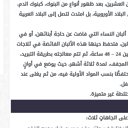
لعشرين، بعد ظهور أنواع من البنوك، كبنوك الدم،
لبلاد الأوروبية، بل امتدت لتصل إلى البلاد العربية
ألبان النساء التي فاضت عن حاجة أبنائهن، أو في
بن، فتحفظ حينها هذه الألبان الفائضة في ثلاجات
معينة، تحت درجة حرارة 4%، ولمدة تتراوح بين 24 – 48 ساعة، ثم تتم معالجته بطريقة التبريد،
المجفف، لمدة ثلاثة أشهر، حيث يوضع في أوانٍ
فظًا بنسب المواد الأولية فيه، من ثم يغلى عند
فل.
تلطة غير متميزة.
لى اتجاهاتٍ ثلاث: