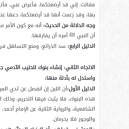
فقالت: إني قد أرضعتكما، فأعرض عني، فأتي
بها، وقد زعمت أنها قد أرضعتكما، دعها عنك).أخر
وجه الدلالة من الحديث:
أنه مع كون الأمر مظن
أن النبي ﷺ أمره أن يفارقها.
الدليل الرابع:
سد الذرائع، ومنع التساهل في 
الاتجاه الثاني: إنشاء بنوك للحليب الآدمي 
واستدل له بأدلة منها:
الدليل الأول:
أن اللبن إن انفصل عن ثدي المر
هذه البنوك، فلا يثبت فيها التحريم، وذلك لأن
الشافعية، والرواية الثانية عن الإمام أحم
والوجور فلا يحرمان.