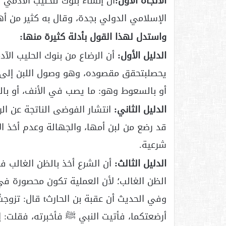
الاتجاه الأول:
أن إنشاء بنوك للحليب الآدمي ا
الإسلامي الدولي بجدة، وقال به كثير من أه
واستدل لهذا القول بأدلة كثيرة منها:
الدليل الأول:
أن الرضاع من بنوك الحليب الآد
يحصلبتحقق مقصوده، وهو وصول اللبن إلى 
أو بالسعوط وهو: ما يصب في الأنف، أو با
الدليل الثاني:
انتشار الفوضى الناتجة عن الرض
قد رضع من لبن أمها، والجهالة وعدم أخذ ا
شرعية.
الدليل الثالث:
أن الشرع أخذ بالظن الغالب ف
الظن الغالب؛ لأن العملية تكون محصورة في
وفي الحديث أن عقب
أرضعتكما، فأتيت النبي ﷺ فأخبرته، فقلت: إ