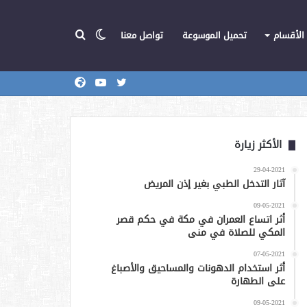
الوضع
بحث
الأقسام
تحميل الموسوعة
تواصل معنا
تويتر
يوتيوب
المركز
عن
المظلم
الأكثر زيارة
29-04-2021
آثار التدخل الطبي بغير إذن المريض
09-05-2021
أثر اتساع العمران في مكة في حكم قصر
المكي للصلاة في منى
07-05-2021
أثر استخدام الدهونات والمساحيق والأصباغ
على الطهارة
09-05-2021