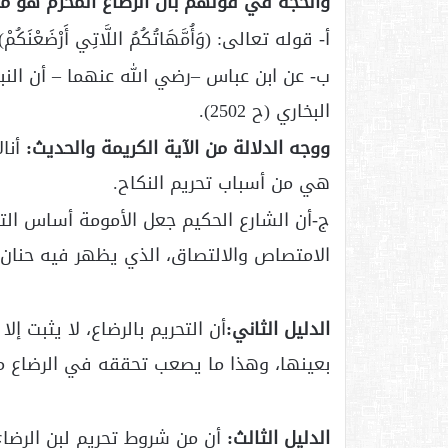
والحجة في قولهم بأن الرضاع المحرِّم هو 
أ- قوله تعالى: (وَأُمَّهَاتُكُمُ اللَّاتِي أَرْضَعْنَكُ
ب- عن ابن عباس –رضي الله عنهما – أن الن
البخاري (ح 2502).
ووجه الدلالة من الآية الكريمة والحديث:
أنال
هي من أسباب تحريم النكاح.
ج-أن الشارع الحكيم جعل الأمومة أساس التح
الامتصاص والالتصاق، الذي يظهر فيه حنان 
الدليل الثاني:
أن التحريم بالرضاع، لا يثبت 
بعينها، وهذا ما يصعب تحققه في الرضاع من 
الدليل الثالث:
أن من شروط تحريم لبن الرضاع