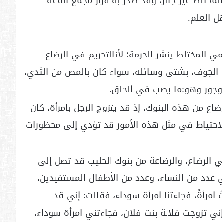
لمختلط غير جائز، وقد صدر به قرار مجمع الفقه
ل العلم.
مي المختلط ينشر الحرمة؛ لأنالتحريم في الرضاع
الجوف، بشتى وسائله، سواء كان بالمص من الثدي،
لوجور وهو:ما يصب في الحلق.
اع من هذه البنوك، إذ قد يتزوج الرجل بامرأة، كان
لاحتياط في مثل هذه الأمور قد تؤدي إلى محظورات
ي الرضاع، والرضاعة من بنوك الحليب قد تصل إلى
 عدد من النساء، وعدد من الأطفال المستفيدين،
ة بن الحارثt قال: تزوجتُ امرأةً، فجاءتنا امرأة سوداء، فقالت: إني قد
ني تزوجت فلانة بنت فلان، فجاءتني امرأة سوداء،