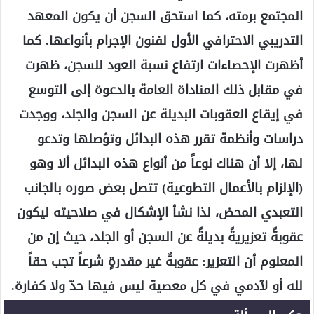
المجتمع برمته، كما استحق السجن أن يكون المعهد
التدريبي الاحترافي الأول لفنون الإجرام بأنواعها. كما
أظهرت الإحصاءات ارتفاع نسبة العود للسجن، ظهرت
في مقابل ذلك المناداة العامة بالدعوة إلى التوسع
في إيقاع العقوبات البديلة عن السجن والجلد، ووجدت
دراسات وأنظمة تقرر هذه البدائل وتؤصلها وتدعو
لها، إلا أن هناك نوعاً من أنواع هذه البدائل ألا وهو
(الإلزام بالأعمال التطوعية) تتصل بعض صوره بالجانب
التعبدي المحض، لذا نشأ الإشكال في صلاحيته ليكون
عقوبةً تعزيريةً بديلةً عن السجن أو الجلد، حيث إن من
المعلوم أن التعزير: عقوبةٌ غير مقدرةٍ شرعاً تجب حقاً
لله أو لآدمي في كل معصية ليس فيها حدّ ولا كفارة.