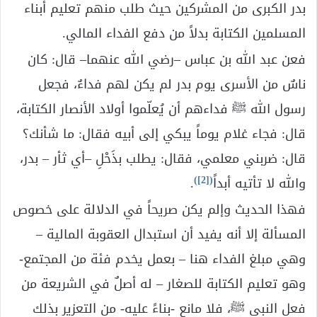
بدر الكبرى من المشركين حيث طلب منهم تعليم أبناء
المسلمين الكتابة بدلاً من دفع الفداء المالي.
فعن عبد الله بن عباس –رضي الله عنهما– قال: كان
ناسٌ من الأسرى يوم بدر لم يكن لهم فداءٌ، فجعل
رسول الله ﷺ فداءهم أن يُعلّموا أولاد الأنصار الكتابة،
قال: فجاء غلام يوماً يبكي إلى أبيه فقال: ما شأنك؟
قال: ضربني معلمي، فقال: يطلب بذَحْلِ –أي ثأر – بدر،
)
[2]
(
والله لا تأتيه أبداً
.
فهذا الحديث وإلم يكن صريحاً في الدلالة على خصوص
المسألة إلا أنه يفيد أن استبدال العقوبة المالية –
وهي مبلغ الفداء هنا – بعمل يخدم فئة من المجتمع-
وهو تعليم الكتابة للصغار – له أصلٌ في الشريعة من
فعل النبي ﷺ، فلا مانع -بناءً عليه- من التعزير بذلك