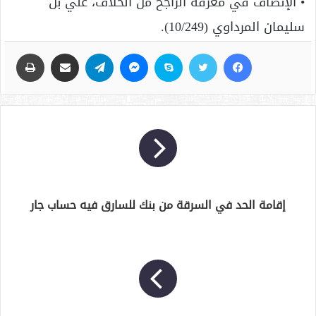
• الإنصاف في معرفة الراجح من الخلاف، علي بن
سليمان المرداوي (10/249).
فيسبوك
تويتر
سكايب
ماسنجر
تيلقرام
مشاركة عبر البريد
طباعة
إقامة الحد في السرقة من بنك للسارق فيه حساب جار