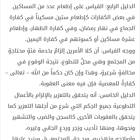
الدليل الرابع: القياس على إطعام عدد من المساكين
في بعض الكفارات كإطعام ستين مسكيناً في كفارة
الجماع في نهار رمضان، وفي كفارة الظهار، وإطعام
عشرة مساكين أو كسوتهم في كفارة اليمين.
ووجه القياس: أن كلا الأمرين إلزامٌ بخدمة فئةٍ محتاجةٍ
من المجتمع وهي محلٌ للتطوع، نتيجة الوقوع في
مخالفةٍ شرعيةٍ، وهذا وإن كان حكماً من الله – تعالى –
كفارةً للمعصية فإن فيه معنى العقوبة.
الدليل الخامس: أنه يتحقق بالتعزير بالإلزام بالأعمال
التطوعية جميع الحِكم التي شرع من أجلها التعزير كما
يتحقق بالعقوبات الأخرى كالسجن والضرب والتشهير
ونحوها، ومنها تأديب وزجر وردع الجاني وغيره،
وإصلاحه وتهذيبه، ورد حق المجتمع، بل ويزيد عليها