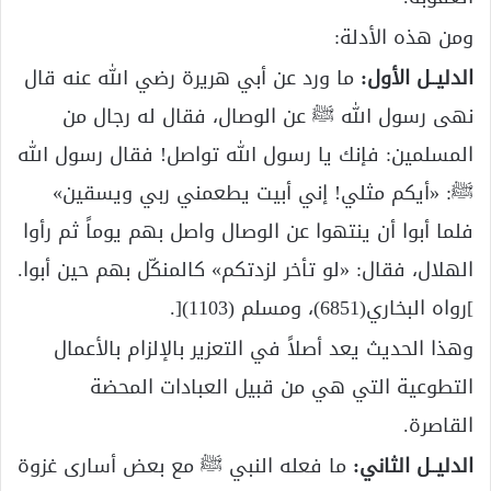
ومن هذه الأدلة:
الدليــل الأول:
ما ورد عن أبي هريرة رضي الله عنه قال
نهى رسول الله ﷺ عن الوصال، فقال له رجال من
المسلمين: فإنك يا رسول الله تواصل! فقال رسول الله
ﷺ: «أيكم مثلي! إني أبيت يطعمني ربي ويسقين»
فلما أبوا أن ينتهوا عن الوصال واصل بهم يوماً ثم رأوا
الهلال، فقال: «لو تأخر لزدتكم» كالمنكّل بهم حين أبوا.
]رواه البخاري(6851)، ومسلم (1103)[.
وهذا الحديث يعد أصلاً في التعزير بالإلزام بالأعمال
التطوعية التي هي من قبيل العبادات المحضة
القاصرة.
الدليــل الثاني:
ما فعله النبي ﷺ مع بعض أسارى غزوة