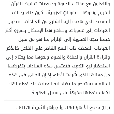
والتعاون مع مكاتب الدعوة وجمعيات تحفيظ القرآن
الكريم ونحوها – عقوباتٍ تعزيرية؛ لكون ذلك يخالف
المقصد الذي هدف إليه الشارع من العبادات، فتتحول
العبادات إلى عقوبات، ويظهر هذا الإشكال بصورةٍ أكثر
حينما تتجه العقوبة إلى الإلزام بما هو من قبيل
العبادات المحضة ذات النفع القاصر على الفاعل كالذِّكر
وقراءة القرآن والصلاة والصوم ونحوها مما يحتاج إلى
استحضار نيةٍ التعبد، فتمتهن هذه العبادات بتفريغها
من معناها الذي شُرعت لأجله، إذ إن الجاني في هذه
الحالة سيستحضر ما يضاد نية العبادة عند فعله لها؛
لكونه يفعلها مكرهاً على سبيل العقوبة.
([1]) مجمع الأنهر1/610، والجواهر الثمينة 3/1178،