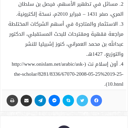
2. مسائل في تطهير الأسهم، فيصل بن سلطان
المري، صفر 1431 – فبراير 2010م، نسخة إلكترونية.
3. الاستثمار والمتاجرة في أسهم الشركات المختلطة
مراجعة فقهية ومقترحات للبحث المستقبلي، الدكتور
عبدالله بن محمد العمراني، كنوز إشبيليا للنشر
والتوزيع، 1427هـ.
4. أون إسلام نت (http://www.onislam.net/arabic/ask-
the-scholar/8281/8336/67070-2008-05-25%2019-25-
10.html).
فيسبوك
تويتر
سكايب
ماسنجر
تيلقرام
مشاركة عبر البريد
طباعة