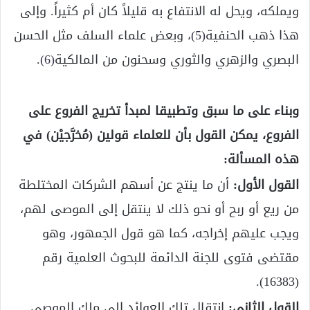
ويملكه، ويحل له الانتفاع به قليلاً كان أم كثيراً. وإلى
هذا ذهب الحنفية
(5)
، وبعض علماء السلف مثل الحسن
البصري والزهري والثوري وسحنون من المالكية
(6)
.
وبناء على ما سبق وتطبيقا لمبدأ تخريج الفروع على
الفروع، يمكن القول بأن للعلماء قولين (مُخرَّجيْن) في
هذه المسألة:
القول الأول:
أن ما ينتج عن أسهم الشركات المختلطة
من ريع أو ربح أو نحو ذلك لا ينتقل إلى الموصى لهم،
ويجب عليهم إخراجه، كما هو قول الجمهور، وهو
مقتضى فتوى للجنة الدائمة للبحوث العلمية رقم
(16383).
القول الثاني:
انتقال تلك العوائد إلى ملك الموصى