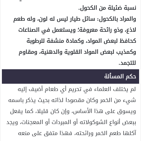
نسبة ضئيلة من الكحول.
والمراد بالكحول: سائل طيار ليس له لون، وله طعم
لاذع، وذو رائحة معروفة؛ ويستعمل في الصناعات
كحافظ لبعض المواد، وكمادة منشفة للرطوبة
وكمذيب لبعض المواد القلوية والدهنية، ومقاوم
للتجمد.
حكم المسألة
لم يختلف العلماء في تحريم أي طعام أضيف إليه
شيء من الخمر وكان مقصودا لذاته بحيث يذكر باسمه
ويسوق على هذا الأساس، وإن كان قليلا، كما يفعل
ببعض أنواع الشوكولاته أو المبردات أو المعجنات، ويجد
آكلها طعم الخمر ورائحته، فهذا متفق على منعه