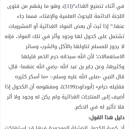
في أثناء تصنيع الغذاء”(
[1]
)، وهو ما يفهم من فتوى
اللجنة الدائمة للبحوث العلمية والإفتاء، فمما جاء
عنها:” إذا ثبت أن بعض المواد الغذائية أو المشروبات
تشتمل على كحول لها وجود وأثر في تلك المواد، فإنه
لا يجوز للمسلم تناولها بالأكل والشرب وسائر
الاستعمالات؛ لأن الله سبحانه حرم الخمر قليلها
وكثيرها، وعن جابر بن عبد الله -رضي الله عنهما- قال:
قال النبي -صلى الله عليه وسلم-: «ما أسكر كثيره
فقليله حرام» [أبوداود(3199)]، ومفهومه أن الكحول إذا
أضيف إلى المنتجات الغذائية ولم يكن له وجود ولا أثر
فلا تأثير له في الحكم.
دليل هذا القول:
أن كمية الكحول الضئيلة الموجودة فيها قد استهلكت