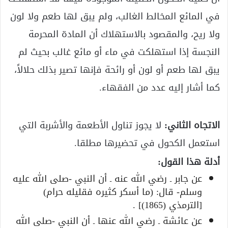
في المائع المخالط الغالب، ولم يبق لها طعم ولا لون
ولا ريح، والمقصود بالاستهلاك أن المادة المحرمة
النجسة إذا استهلكت في ماء أو مائع غالب بحيث لم
يبق لها طعم أو لون أو رائحة فإنها تصير بذلك حلالاً،
كما أشار إليه عدد من الفقهاء.
الاتجاه الثاني:
لا يجوز تناول الأطعمة والأشربة التي
استعمل الكحول في تحضيرها مطلقا.
أدلة هذا القول:
عن جابر ـ رضي الله عنه ـ أن النبي -صلى الله عليه
وسلم- قال: (ما أسكر كثيره فقليله حرام)
[الترمذي (1865)] .
عن عائشة ـ رضي الله عنها ـ أن النبي -صلى الله