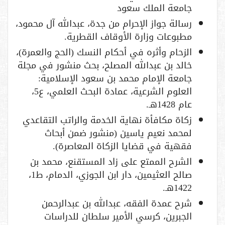
جامعة الملك سعود
رسالة جواز الإحرام من جدة، عبدالله آل محمود،
مطبوعات وزارة الأوقاف القطرية.
الزحام وأثره في أحكام النسك (الحج والعمرة)،
خالد بن عبدالله المصلح، بحث منشور في مجلة
جامعة الإمام محمد بن سعود الإسلامية:
العلوم الشرعية، عمادة البحث العلمي، ع5،
عام 1428هـ.
زكاة مكافأة نهاية الخدمة والراتب التقاعدي
لمحمد نعيم ياسين (منشور ضمن أبحاث
فقهية في قضايا الزكاة المعاصرة).
الشرح الممتع على زاد المستقنع، محمد بن
صالح العثيمين، دار ابن الجوزي، الدمام، ط1،
1422هـ.
شرح عمدة الفقه، عبدالله بن عبدالرحمن
الجبرين، كرسي الأمير سلطان للدراسات