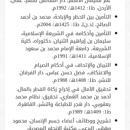
عمر سليمان الأشقر، دار النفائس للنشر، عمان،
الأردن، ط1: 1412هـ/ 1992م.
التأمين بين الحظر والإباحة، محمد بن أحمد
الصالح، [د.ن]، ط1: 1425هـ/ 2004م.
التأمين وأحكامه في الشريعة الإسلامية،
سليمان بن إبراهيم الثنيان، دكتوراه، كلية
الشريعة، جامعة الإمام محمد بن سعود
الإسلامية، 1411هـ/ 1991م.
التبيان والإتحاف في أحكام الصيام
والاعتكاف، فضل حسن عباس، دار الفرقان
للنشر، ط1: 1408هـ/ 1988م.
تحقيق الآمال في إخراج زكاة الفطر بالمال،
أحمد بن محمد الغماري، تحقيق: نظام محمد
يعقوبي، دار هجر للطباعة والنشر، القاهرة،
ط1: 1409هـ/ 1989م.
تشريح ووظائف أعضاء جسم الإنسان، محمود
وهاني البرعي، مكتبة الانجلو المصرية،