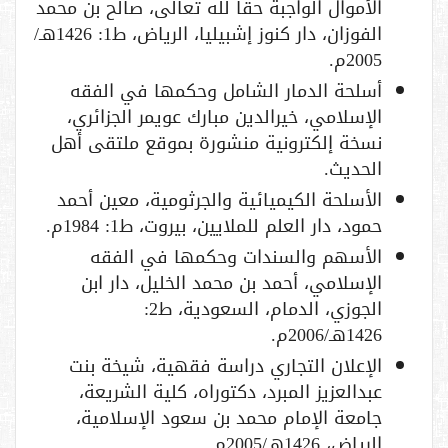
الأموال الواجبة حقا لله تعالى، صالح بن محمد
الفوزان، دار كنوز إشبيليا، الرياض، ط1: 1426هـ/
2005م.
أسلحة الدمار الشامل وحكمها في الفقه
الإسلامي، خيرالدين مبارك عويمر الجزائري،
نسخة إلكترونية منشورة بموقع ملتقى أهل
الحديث.
الأسلحة الكيميائية والجرثومية، معين أحمد
حمود، دار العلم للملايين، بيروت، ط1: 1984م.
الأسهم والسندات وحكمها في الفقه
الإسلامي، أحمد بن محمد الخليل، دار ابن
الجوزي، الدمام، السعودية، ط2:
1426هـ/2006م.
الإعلان التجاري دراسة فقهية، شيخة بنت
عبدالعزيز المبرد، دكتوراه، كلية الشريعة،
جامعة الإمام محمد بن سعود الإسلامية،
الرياض، 1426هـ/2005م.