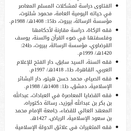
الفتاوى دراسة لمشكلات المسلم المعاصر
في حياته اليومية العامة، محمود شلتوت،
مؤسسة الرسالة، بيروت، ط15: 1408هـ/ 1988م.
فقه الزكاة، دراسة مقارنة لأحكامها
وفلسفتها في ضوء القرآن والسنة، يوسف
القرضاوي، مؤسسة الرسالة، بيروت، ط24:
1420هـ/ 1999م.
فقه السنة، السيد سابق، دار الفتح للإعلام
العربي، القاهرة، ط1، 1418هـ/ 1997م.
فقه الصيام، محمد حسن هيتو، دار البشائر
الإسلامية، دمشق، ط1: 1408هـ/ 1988م.
فقه القضايا المعاصرة في العبادات، عبدالله
بن بكر بن عبدالله أبوزيد، رسالة دكتوراه،
المعهد العالي للقضاء، جامعة الإمام محمد
بن سعود الإسلامية، الرياض، 1427هـ.
فقه المتغيرات في علائق الدولة الإسلامية