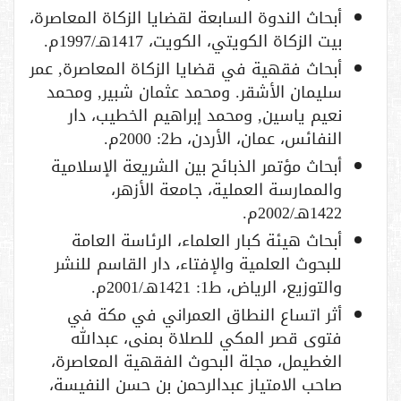
أبحاث الندوة السابعة لقضايا الزكاة المعاصرة،
بيت الزكاة الكويتي، الكويت، 1417هـ/1997م.
أبحاث فقهية في قضايا الزكاة المعاصرة, عمر
سليمان الأشقر. ومحمد عثمان شبير, ومحمد
نعيم ياسين, ومحمد إبراهيم الخطيب، دار
النفائس، عمان، الأردن، ط2: 2000م.
أبحاث مؤتمر الذبائح بين الشريعة الإسلامية
والممارسة العملية، جامعة الأزهر،
1422هـ/2002م.
أبحاث هيئة كبار العلماء، الرئاسة العامة
للبحوث العلمية والإفتاء، دار القاسم للنشر
والتوزيع، الرياض، ط1: 1421هـ/2001م.
أثر اتساع النطاق العمراني في مكة في
فتوى قصر المكي للصلاة بمنى، عبدالله
الغطيمل، مجلة البحوث الفقهية المعاصرة،
صاحب الامتياز عبدالرحمن بن حسن النفيسة،