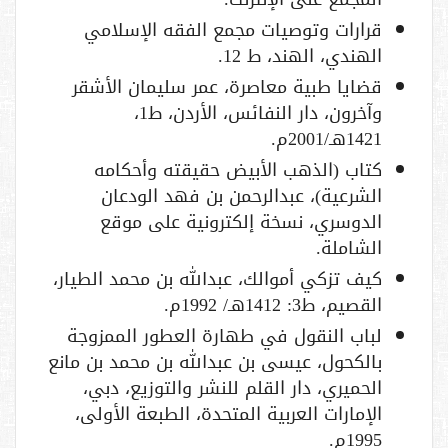
قرارات وتوصيات مجمع الفقه الإسلامي
الهندي، الهند، ط 12.
قضايا طبية معاصرة، عمر سليمان الأشقر
وآخرون، دار النفائس، الأردن، ط1،
1421هـ/2001م.
كتاب (الذهب الأبيض حقيقته وأحكامه
الشرعية)، عبدالرحمن بن فهد الودعان
الدوسري، نسخة إلكترونية على موقع
الشاملة.
كيف تزكي أموالك، عبدالله بن محمد الطيار،
القصيم، ط3: 1412هـ/ 1992م.
لباب النقول في طهارة العطور الممزوجة
بالكحول، عيسى بن عبدالله بن محمد بن مانع
الحميري، دار القلم للنشر والتوزيع، دبي،
الإمارات العربية المتحدة، الطبعة الأولى،
1995م.