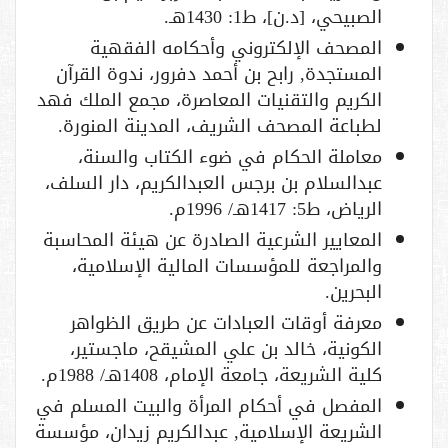
الصبيحي، [د.ن]، ط1: 1430هـ.
المصحف الإلكتروني وأحكامه الفقهية
المستجدة, رابح بن أحمد دفرور، ندوة القرآن
الكريم والتقنيات المعاصرة، مجمع الملك فهد
لطباعة المصحف الشريف، المدينة المنورة.
معاملة الحكام في ضوء الكتاب والسنة،
عبدالسلام بن برجس العبدالكريم، دار السلف،
الرياض، ط5: 1417هـ/ 1996م.
المعايير الشرعية الصادرة عن هيئة المحاسبة
والمراجعة للمؤسسات المالية الإسلامية،
البحرين.
معرفة أوقات العبادات عن طريق الظواهر
الكونية، خالد بن علي المشيقح، ماجستير،
كلية الشريعة، جامعة الإمام، 1408هـ/ 1988م.
المفصل في أحكام المرأة والبيت المسلم في
الشريعة الإسلامية, عبدالكريم زيدان، مؤسسة