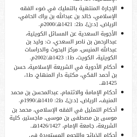
الإجارة المنتهية بالتمليك في ضوء الفقه
الإسلامي، خالد بن عبدالله بن براك الحافي،
الرياض، [د:ن]، ط2: 1421هـ/2000م.
الأجوبة السعدية عن المسائل الكويتية،
عبدالرحمن بن ناصر السعدي، ت: وليد بن
عبدالله المنيس، مركز البحوث والدراسات
الكويتية، الكويت، ط1: 1423هـ/2002م.
أحكام الأدوية في الشريعة الإسلامية، حسن
بن أحمد الفكي، مكتبة دار المنهاج، ط1،
1425هـ.
أحكام الإمامة والائتمام، عبدالمحسن بن محمد
المنيف، الرياض، [د:ن]، ط2: 1410هـ/1990م.
أحكام التمثيل في الفقه الإسلامي، محمد بن
موسى بن مصطفى بن موسى، ماجستير، كلية
الشريعة، جامعة الإمام، 1426/1427هـ.
أحكام الذبائح واللحوم المستوردة في