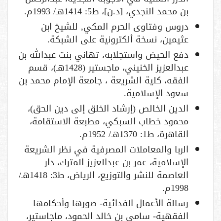
بن محمد النجدي، [د.ن]، ط5: 1414هـ/ 1993م.
دروس وفتاوى الحرم المكي, للشيخ ابن
عثيمين، نسخة ألكترونية على الشبكة.
دفع الحيض واستجلابه، تهاني بنت عبدالله بن
عبدالعزيز الخنيني، ماجستير (1428هـ)، قسم
الفقه، كلية الشريعة ، جامعة الإمام محمد بن
سعود الإسلامية.
الدين الخالص (إرشاد الخلق إلى دين الحق)،
محمود خطاب السبكي، مطبعة الاستقامة،
القاهرة، ط1: 1370هـ/ 1952م.
الربا والمعاملات المصرفية في نظر الشريعة
الإسلامية، عمر بن عبدالعزيز المترك، دار
العاصمة للنشر والتوزيع، الرياض، ط3: 1418هـ/
1998م.
رسالة الأعمال الفدائية- صورها وأحكامها
الفقهية- سامي بن خالد الحمود، ماجاستير،