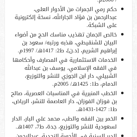
حكم رمي الجمرات من الأدوار العلى،
عبدالرحمن بن فؤاد الجارالله، نسخة إلكترونية
على الشبكة.
خالص الجمان تهذيب مناسك الحج من أضواء
البيان للشنقيطي، هذبه ورتبه/ سعود بن
إبراهيم الشريم، [د.ن]، ط2: 1417هـ/ 1997م.
الخدمات الاستثمارية في المصارف وأحكامها
في الفقه الإسلامي، يوسف بن عبدالله
الشبيلي، دار ابن الجوزي للنشر والتوزيع،
الدمام، ط1: 1425هـ/ 2005م.
الخطب المنبرية في المناسبات العصرية، صالح
بن فوزان الفوزان، دار العاصمة للنشر، الرياض،
ط1: 1427-1431هـ.
الخمر بين الفقه والطب، محمد علي البار، الدار
لسعودية للنشر والتوزيع، جدة، ط7، 1407هـ.
الدرر السنية في الأجوبة النجدية، عبدالرحمن