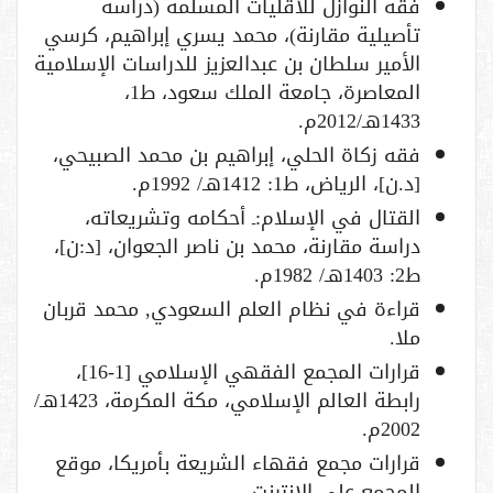
فقه النوازل للأقليات المسلمة (دراسة
تأصيلية مقارنة)، محمد يسري إبراهيم، كرسي
الأمير سلطان بن عبدالعزيز للدراسات الإسلامية
المعاصرة، جامعة الملك سعود، ط1،
1433هـ/2012م.
فقه زكاة الحلي، إبراهيم بن محمد الصبيحي،
[د.ن]، الرياض، ط1: 1412هـ/ 1992م.
القتال في الإسلام:ـ أحكامه وتشريعاته،
دراسة مقارنة، محمد بن ناصر الجعوان، [د:ن]،
ط2: 1403هـ/ 1982م.
قراءة في نظام العلم السعودي, محمد قربان
ملا.
قرارات المجمع الفقهي الإسلامي [1-16]،
رابطة العالم الإسلامي، مكة المكرمة، 1423هـ/
2002م.
قرارات مجمع فقهاء الشريعة بأمريكا، موقع
المجمع على الإنترنت.