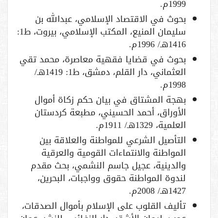
1999م.
بحوث في الاقتصاد الإسلامي، عبدالله بن
سليمان المنيع، المكتب الإسلامي، بيروت، ط1:
1416هـ/ 1996م.
بحوث في قضايا فقهية معاصرة، محمد تقي
العثماني، دار القلم، دمشق، ط1: 1419هـ/
1998م.
بهجة المشتاق في بيان حكم زكاة أموال
الأوراق، أحمد الحسيني، مطبعة كردستان
العلمية، 1329هـ/ 1911م.
التأصيل الشرعي للمواطنة والعلاقة بين
المواطنة والانتماءات القومية والعرقية
والدينية، عجيل جاسم النشمي، بحث مقدم
لندوة المواطنة حقوق وواجبات، البحرين،
1427هـ/ 2008م.
تأليف القلوب على الإسلام بأموال الصدقات،