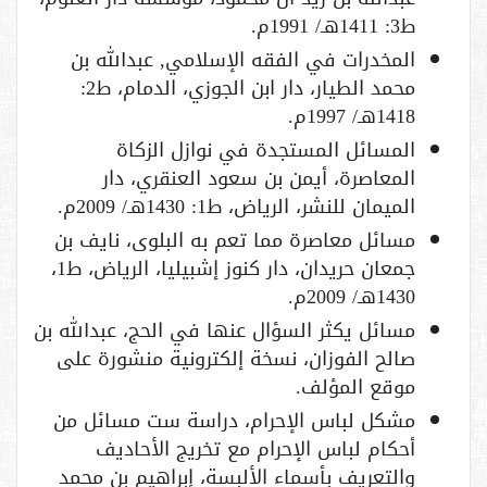
ط3: 1411هـ/ 1991م.
المخدرات في الفقه الإسلامي, عبدالله بن
محمد الطيار، دار ابن الجوزي، الدمام، ط2:
1418هـ/ 1997م.
المسائل المستجدة في نوازل الزكاة
المعاصرة، أيمن بن سعود العنقري، دار
الميمان للنشر، الرياض، ط1: 1430هـ/ 2009م.
مسائل معاصرة مما تعم به البلوى، نايف بن
جمعان حريدان، دار كنوز إشبيليا، الرياض، ط1،
1430هـ/ 2009م.
مسائل يكثر السؤال عنها في الحج، عبدالله بن
صالح الفوزان، نسخة إلكترونية منشورة على
موقع المؤلف.
مشكل لباس الإحرام، دراسة ست مسائل من
أحكام لباس الإحرام مع تخريج الأحاديف
والتعريف بأسماء الألبسة، إبراهيم بن محمد