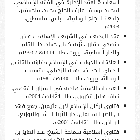
المعاصرة لعقد الإجارة في الفقه الإسلامي،
لمحمد يوسف عارف الحاج محمد، ماجستير،
جامعة النجاح الوطنية، نابلس، قلسطين،
2003م.
عقد الوديعة في الشريعة الإسلامية عرض
منهجي مقارن، نزيه كمال حماد، دار القلم
والدار الشامية، بيروت، ط1: 1414هــ/ 1993م.
العلاقات الدولية في الإسلام مقارنة بالقانون
الدولي الحديث، وهبة الزحيلي، مؤسسة
الرسالة، بيروت، ط1: 1401هـ/ 1981م.
العمليات الاستشهادية في الميزان الفقهي،
نواف هايل تكروري، ط1: 1424هـ/ 2004م.
فتاوى أركان الإسلام لابن عثيمين، جمع فهد
بن ناصر السليمان، دار الثريا للنشر والتوزيع،
الرياض، ط1: 1421هـ/ 2001م.
فتاوى إسلامية،سماحة الشيخ: عبد العزيز بن