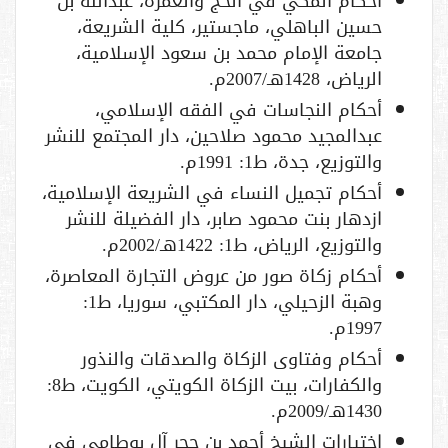
أحكام المكي في الحج والعمرة، عبدالله بن
حسين الباهلي، ماجستير، كلية الشريعة،
جامعة الإمام محمد بن سعود الإسلامية،
الرياض، 1428هـ/2007م.
أحكام النجاسات في الفقه الإسلامي،
عبدالمجيد محمود صلاحين، دار المجتمع للنشر
والتوزيع، جدة، ط1: 1991م.
أحكام تجميل النساء في الشريعة الإسلامية،
ازدهار بنت محمود صابر، دار الفضيلة للنشر
والتوزيع، الرياض، ط1: 1422هـ/2002م.
أحكام زكاة صور من عروض التجارة المعاصرة،
وهبة الزحيلي، دار المكتبي، سوريا، ط1:
1997م.
أحكام وفتاوى الزكاة والصدقات والنذور
والكفارات، بيت الزكاة الكويتي، الكويت، ط8:
1430هـ/2009م.
اختيارات الشيخ أحمد بن حجر آل بوطامي في