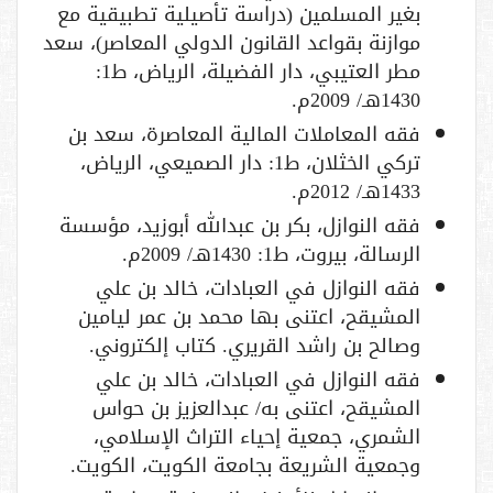
بغير المسلمين (دراسة تأصيلية تطبيقية مع
موازنة بقواعد القانون الدولي المعاصر)، سعد
مطر العتيبي، دار الفضيلة، الرياض، ط1:
1430هـ/ 2009م.
فقه المعاملات المالية المعاصرة، سعد بن
تركي الخثلان، ط1: دار الصميعي، الرياض،
1433هـ/ 2012م.
فقه النوازل، بكر بن عبدالله أبوزيد، مؤسسة
الرسالة، بيروت، ط1: 1430هـ/ 2009م.
فقه النوازل في العبادات، خالد بن علي
المشيقح، اعتنى بها محمد بن عمر ليامين
وصالح بن راشد القريري. كتاب إلكتروني.
فقه النوازل في العبادات، خالد بن علي
المشيقح، اعتنى به/ عبدالعزيز بن حواس
الشمري، جمعية إحياء التراث الإسلامي،
وجمعية الشريعة بجامعة الكويت، الكويت.