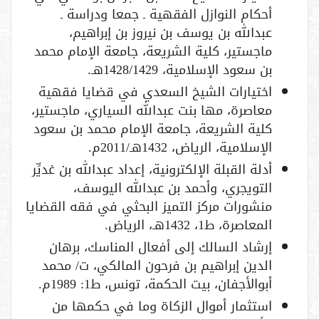
أحكام النوازل الفقهية ـ جمعا ودراسة ـ
عبدالله بن يوسف بن نيروز بن إبراهيم،
ماجستير، كلية الشريعة، جامعة الإمام محمد
بن سعود الإسلامية، 1428/1429هـ.
اختيارات الشيخ السعدي في قضايا فقهية
معاصرة، مها بنت عبدالله السياري، ماجستير،
كلية الشريعة، جامعة الإمام محمد بن سعود
الإسلامية، الرياض، 1432هـ/2011م.
أدلة القبلة الإلكترونية، إعداد عبدالله بن غديِّر
التويجري، وأحمد بن عبدالله اليوسف،
منشورات مركز التميز البحثي في فقه القضايا
المعاصرة، ط1، 1432هـ، الرياض.
إرشاد السالك إلى أفعال المناسك، برهان
الدين إبراهيم بن فرحون المالكي، ت/ محمد
أبوالأجفان، بيت الحكمة، تونس، ط1: 1989م.
استثمار أموال الزكاة وما في حكمها من