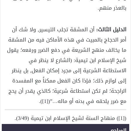
بالعذر منهم.
الدليل الثالث:
أن المشقة تجلب التيسير, ولا شك أن
أمر الحجاج بالمبيت في هذه الأماكن فيه من المشقة
ما يخالف منهج الشريعة في دفع الضرر ورفعه؛ يقول
شيخ الإسلام ابن تيمية: (الشارع لا ينظر في
الاستطاعة الشرعية إلى مجرد إمكان الفعل, بل ينظر
إلى لوازم ذلك؛ فإذا كان الفعل ممكناً مع المفسدة
الراجحة؛ لم تكن استطاعة شرعية؛ كالذي يقدر أن يحج
مع ضرر يلحقه في بدنه أو ماله…”(
[1]
).
([1]) منهاج السنة لشيخ الإسلام ابن تيمية (3/49).
المراجع