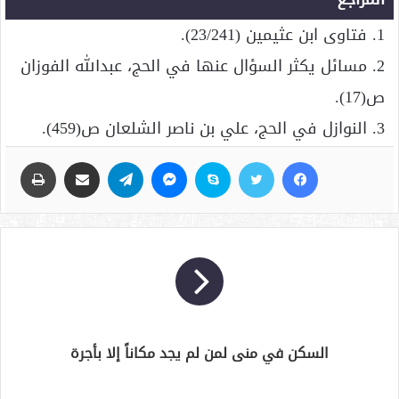
1. فتاوى ابن عثيمين (23/241).
2. مسائل يكثر السؤال عنها في الحج، عبدالله الفوزان
ص(17).
3. النوازل في الحج، علي بن ناصر الشلعان ص(459).
فيسبوك
تويتر
سكايب
ماسنجر
تيلقرام
مشاركة عبر البريد
طباعة
السكن في منى لمن لم يجد مكاناً إلا بأجرة