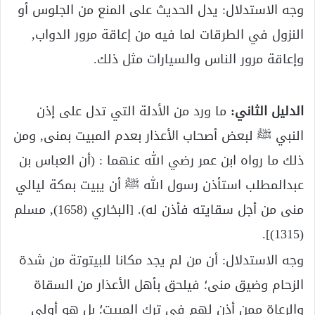
وجه الاستدلال: يدل الحديث على المنع من الجلوس أو
النزول في الطرقات لما فيه من إعاقة مرور الدواب,
وإعاقة مرور الناس والسيارات مثل ذلك.
الدليل الثاني:
ما ورد من الأدلة التي تدل على إذن
النبي ﷺ لبعض أصحاب الأعذار بعدم المبيت بمنى, ومن
ذلك ما رواه ابن عمر رضي الله عنهما : (أن العباس بن
عبدالمطلب استأذن رسول الله ﷺ أن يبيت بمكة ليالي
منى من أجل سقايته فأذن له). [البخاري (1658), مسلم
(1315)].
وجه الاستدلال: أن من لم يجد مكانا للبيتوتة من شدة
الزحام وضيق منى؛ فيلحق بأهل الأعذار من السقاة
والرعاة ممن أذن لهم في ترك المبيت؛ بل هو أولى