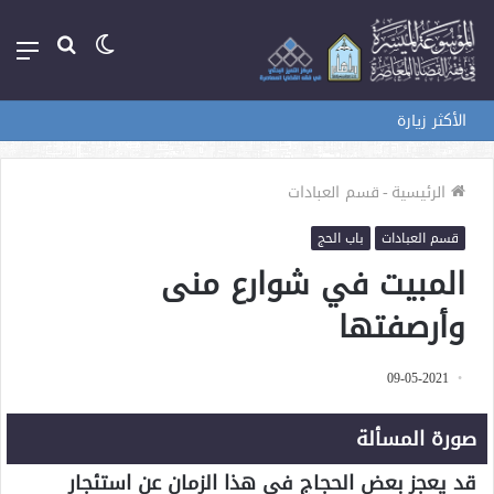
الوضع
بحث
الق
المظلم
عن
الأكثر زيارة
الرئيسية
-
قسم العبادات
قسم العبادات
باب الحج
المبيت في شوارع منى
وأرصفتها
09-05-2021
صورة المسألة
قد يعجز بعض الحجاج في هذا الزمان عن استئجار