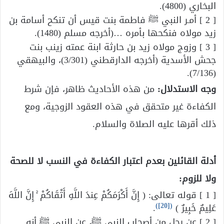
البخاري (4800).
[ 2 ] أمـر النبي ﷺ فاطمة بنت قيس أن تنكح أسامة بن
زيد مولاه فنكحها بأمره …(أخرجه مسلم (1480).
[ 3 ] وزوج مولاه زيد بن حارثة ابنة عمته زينب بنت
جحش الأسدية (أخرجه الدارقطني (3/301)، والبيهقي
(7/136).
وجه الاستدلال:
من هذه الأحاديث ظاهر، فإن شرط
الكفاءة غير متحقق في هذه العقود الزوجية، ومع
ذلك أقرها عليه الصلاة والسلام.
أدلة القائلين بعدم اعتبار الكفاءة في النسب لا للصحة
ولا للزوم:
[ 1 ] قوله تعالى: ( إِنَّ أَكْرَمَكُمْ عِندَ اللَّهِ أَتْقَاكُمْ ۚ إِنَّ اللَّهَ
)
[20]
(
عَلِيمٌ خَبِيرٌ )
.
[ 2 ] عن رجل من أصحاب النبي ﷺ، عن النبي ﷺ أنه