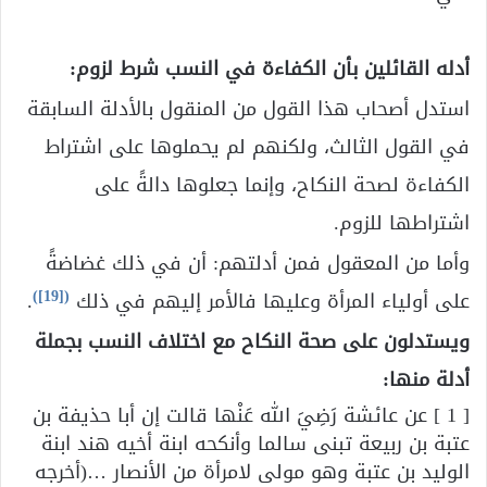
أدله القائلين بأن الكفاءة في النسب شرط لزوم:
استدل أصحاب هذا القول من المنقول بالأدلة السابقة
في القول الثالث، ولكنهم لم يحملوها على اشتراط
الكفاءة لصحة النكاح، وإنما جعلوها دالةً على
اشتراطها للزوم.
وأما من المعقول فمن أدلتهم: أن في ذلك غضاضةً
)
[19]
(
على أولياء المرأة وعليها فالأمر إليهم في ذلك
.
ويستدلون على صحة النكاح مع اختلاف النسب بجملة
أدلة منها:
[ 1 ] عن عائشة رَضِيَ الله عَنْها قالت إن أبا حذيفة بن
عتبة بن ربيعة تبنى سالما وأنكحه ابنة أخيه هند ابنة
الوليد بن عتبة وهو مولى لامرأة من الأنصار …(أخرجه