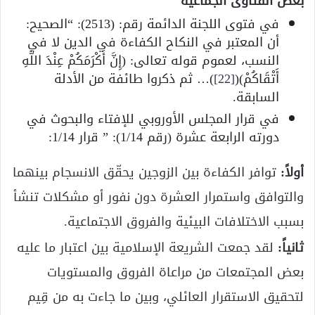
بعض الفتاوى الجماعية
في فتوى اللجنة الدائمة رقم: (2513): “الصحيح:
أن المعتبر في النكاح الكفاءة في الدين لا في
النسب، لعموم قوله تعالى: (إِنَّ أَكْرَمَكُمْ عِنْدَ اللَّهِ
أَتْقَاكُمْ)(
[22]
)… ثم ذكروا طائفة من الأدلة
السابقة.
في قرار المجلس الأوروبي للإفتاء والبحوث في
دورته الرابعة عشرة (رقم 1/14): ” قرار 1/14:
أولاً:
توافر الكفاءة بين الزوجين يحقّق الانسجام بينهما
والتوافق واستمرار العشرة دون نفور أو مشكلات تنشأ
بسبب الاختلافات البيئية والفروق الاجتماعية.
ثانياً:
لقد جمعت الشريعة الإسلامية بين اعتبار ما عليه
بعض المجتمعات من مراعاة الفروق والمستويات
لتحقيق الاستقرار العائلي، وبين ما جاءت به من قِيم