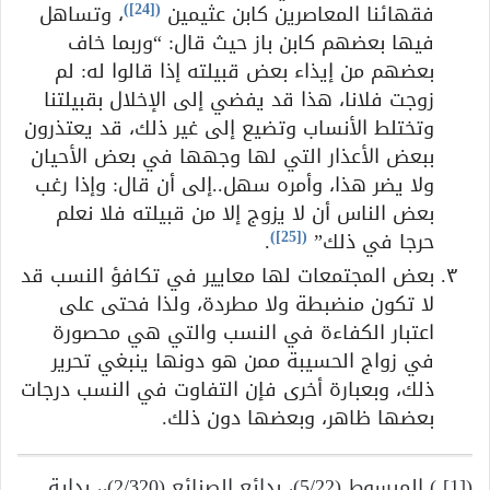
)
[24]
(
فقهائنا المعاصرين كابن عثيمين
، وتساهل
فيها بعضهم كابن باز حيث قال: “وربما خاف
بعضهم من إيذاء بعض قبيلته إذا قالوا له: لم
زوجت فلانا، هذا قد يفضي إلى الإخلال بقبيلتنا
وتختلط الأنساب وتضيع إلى غير ذلك، قد يعتذرون
ببعض الأعذار التي لها وجهها في بعض الأحيان
ولا يضر هذا، وأمره سهل..إلى أن قال: وإذا رغب
بعض الناس أن لا يزوج إلا من قبيلته فلا نعلم
)
[25]
(
حرجا في ذلك”
.
بعض المجتمعات لها معايير في تكافؤ النسب قد
لا تكون منضبطة ولا مطردة، ولذا فحتى على
اعتبار الكفاءة في النسب والتي هي محصورة
في زواج الحسيبة ممن هو دونها ينبغي تحرير
ذلك، وبعبارة أخرى فإن التفاوت في النسب درجات
بعضها ظاهر، وبعضها دون ذلك.
([1] ) المبسوط (5/22)، بدائع الصنائع (2/320)،، بداية