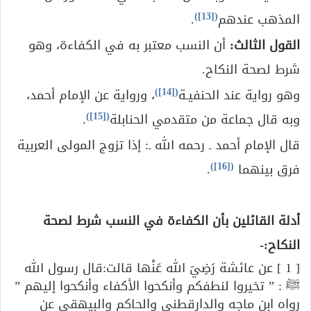
)
[13]
(
المذهب عندهم
.
القول الثالث:
أن النسب معتبر به في الكفاءة، وهو
شرط لصحة النكاح.
)
[14]
(
وهو رواية عند الحنفيـة
، ورواية عن الإمام أحمد،
)
[15]
(
وبه قال جماعة من متقدمي الحنابلة
.
قال الإمام أحمد ـ رحمه الله ـ: إذا تزوج المولى العربية
)
[16]
(
فرق بينهما
.
أدلة القائلين بأن الكفاءة في النسب شرط لصحة
النكاح:-
[ 1 ] عن عائشة رَضِيَ الله عَنْها قالت:قال رسول الله
ﷺ : ” تخيروا لنطفكم وأنكحوا الأكفاء وأنكحوا إليهم ”
رواه ابن ماجه والدارقطني والحاكم والبيهقي عن