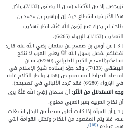
تزوجهن إلا من الأكفاء (سنن البيهقي (7/133)،ولكن
هذا الأثر فيه انقطاع حيث إن إبراهيم بن محمد بن
طلحة لم يدرك عمر رَضِيَ الله عَنْهُ. انظر تهذيب
التهذيب (1/153)، الإرواء (6/265).
[ 3 ] عن أوس بن ضمعج عن سلمان رضي الله عنه قال:
نفضلكم بفضل رسول الله ﷺ يعني العرب لا ننكح
نساءكم(المعجم الكبير للطبراني (6/260)، سـنن
البيهقي (7/133)، وقد جوَّد إسناده شيخ الإسلام في
اقتضاء الصراط المستقيم ص (158)، وانظر الكلام عليه
في الإرواء (6/280) فقد تردد الألباني في تصحيحه).
وجه الاستدلال من الأثر:
أن سلمان رَضِيَ الله عَنْهُ يرى
أن نكاح العربية بغير العربي ممنوع.
[ 4 ] أن المرأة إذا كانت أعلى منصباً من الرجل اشتغلت
عنه، فلا يتم المقصود من النكاح وتختل القوامة التي
)
[18]
(
هي عماده
.