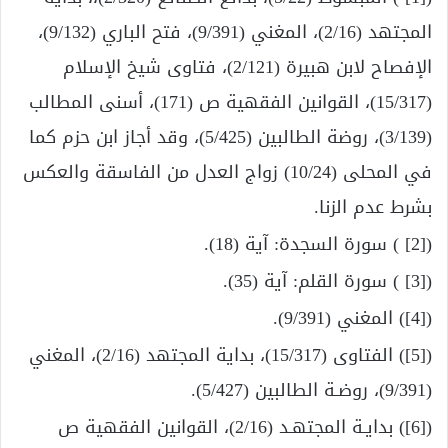
المجتهد (2/16)، المغني (9/391)، فتح الباري (9/132)،
الإفصاح لابن هبيرة (2/121)، فتاوى شيخ الإسلام
(15/317)، القوانين الفقهية ص (171)، أسنى المطالب
(3/139)، روضة الطالبين (5/425)، وقد أجاز ابن حزم كما
في المحلى (10/24) زواج العدل من الفاسقة والعكس
بشرط عدم الزنا.
([2] ) سورة السجدة: آية (18).
([3] ) سورة القلم: آية (35).
([4]) المغني (9/391).
([5]) الفتاوى (15/317)، بداية المجتهد (2/16)، المغني
(9/391)، روضـة الطالبين (5/427).
([6]) بدايـة المجتهـد (2/16)، القوانين الفقهية ص