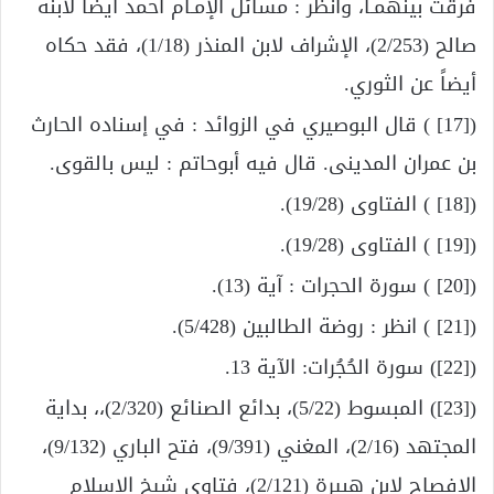
فرقت بينهمـا، وانظر : مسائل الإمـام أحمد أيضاً لابنه
صالح (2/253)، الإشراف لابن المنذر (1/18)، فقد حكاه
أيضاً عن الثوري.
([17] ) قال البوصيري في الزوائد : في إسناده الحارث
بن عمران المدينى. قال فيه أبوحاتم : ليس بالقوى.
([18] ) الفتاوى (19/28).
([19] ) الفتاوى (19/28).
([20] ) سورة الحجرات : آية (13).
([21] ) انظر : روضة الطالبين (5/428).
([22]) سورة الحُجُرات: الآية 13.
([23]) المبسوط (5/22)، بدائع الصنائع (2/320)،، بداية
المجتهد (2/16)، المغني (9/391)، فتح الباري (9/132)،
الإفصاح لابن هبيرة (2/121)، فتاوى شيخ الإسلام