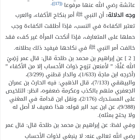
).
[17]
(
عائشة رضي الله عنها‎ ‎مرفوعا
وجه الدلالة:
أن النبي ﷺ أمر بنكاح الأكفاء، والعرب
تعتبر الكفاءة في النسب، فإذا أطلقت الكفاءة وجب
حملها على المتعارف، فإذا أنكحت المرأة غير كفء فقد
خالفت أمر النبي ﷺ في نكاحها فيفيد ذلك بطلانه.
[ 2 ] عن إبراهيم بن محمد بن طلحة قال: قال عمر رَضِيَ
الله عَنْهُ: ” لأمنعن تزوج ذوات الأحساب إلا من الأكفاء ”
(أخرجه ابن ماجة (1/633)، والدار قطني (3/299)،
والبيهقي (7/133)، قال الذهبي: فيه الحارث بن عمران
الجعفري متهم بالكذب وعكرمة ضعفوه، انظر: التلخيص
على المستـدرك (2/176)، ونقل ابن قدامة في المغني
(9/388)، عن ابن عبد البر قوله: هذا ضعيف لا أصل له
ولا يحتج بمثله).
وفي لفظ: عن إبراهيم بن محمد بن طلحة قال: قال عمر
رضي الله تعالى عنه: لا ينبغي لذوات الأحساب