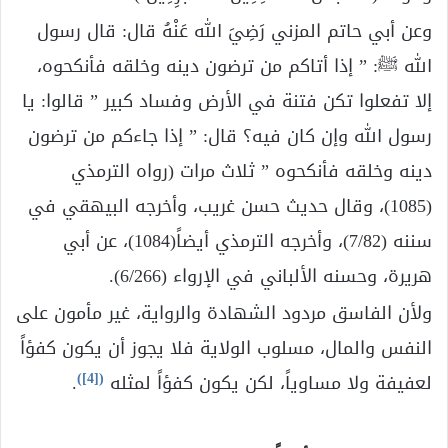
وعن أبي حاتم المزني رَضِيَ الله عَنْهُ قال: قال رسول
الله ﷺ: ” إذا أتاكم من ترضون دينه وخلقه فأنكحوه،
إلا تفعلوا تكن فتنة في الأرض وفساد كبير ” قالوا: يا
رسول الله وإن كان فيه؟ قال: ” إذا جاءكم من ترضون
دينه وخلقه فأنكحوه ” ثلاث مرات (رواه الترمذي
(1085)، وقال حديث حسن غريب، وأخرجه البيهقي في
سننه (7/82)، وأخرجه الترمذي أيضاً(1084)، عن أبي
هريرة، وحسنه الألباني في الإرواء (6/266).
ولأن الفاسق مردود الشهادة والرواية، غير مأمون على
النفس والمال، مسلوب الولاية فلا يجوز أن يكون كفؤاً
)
[4]
(
لعفيفة ولا مساوياً، لكن يكون كفؤاً لمثله
.