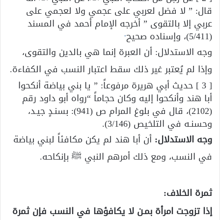
قال: ” لا فضل لعربي على عجمي ولا لعجمي على
عربي إلا بالتقوى ” أخرجه الإمام أحمد في المسند
.
(5/411)، وإسناده صحيح
وجه الاستدلال: أن العبرة إنما هي بالدين والتقوى،
وإذا لم يُعتبر غير ذلك سقط اعتبار النسب في الكفاءة.
[ 3 ] حديث أبي هريرة مرفوعاً: ” يا بني بياضة أنكحوا
أبا هند وأنكحوا إليه وكان حجاماً “رواه أبو داود رقم
(2102)، قال في بلوغ المرام ص (941): بسنـدٍ جيـد،
وحسنـه في التلخيص (3/146).
وجه الاستدلال:
أن أبا هند لم يكن مكافئاً لبني بياضة
في النسب، ومع ذلك أمرهم النبي ﷺ بإنكاحه.
ثمرة الخلاف:
إذا تزوجت امرأة بمـن لا يكافؤها في النسب فإن ثمرة