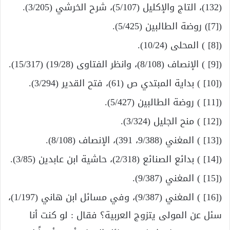
(132)، التاج والإكليل (5/107)، شرح الخرشي (3/205).
([7]) روضة الطالبين (5/425).
([8] ) المحلى (10/24).
([9] ) الإنصاف (8/108)، وانظر الفتاوى (19/28) (15/317).
([10] ) بداية المبتدي ص (61)، فتح القدير (3/294).
([11] ) روضة الطالبين (5/427).
([12] ) منح الجليل (3/324).
([13] ) المغني (9/388، 391)، الإنصاف (8/108).
([14] ) بدائع الصنائع (2/318)، حاشية ابن عابدين (3/85).
([15] ) المغني (9/387).
([16] ) المغني (9/387)، وفي مسائل ابن هاني (1/197)،
سئل عن المولى يتزوج العربية؟ فقال : لو كنت أنا