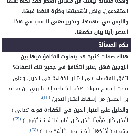
وهذه مسألة ليست من مسائل العصر فقد تكلم عنها
المتقدمون، ولكن لأهميتها وكثرة اللغط فيها،
واللبس في فهمها، وتحرير معنى النسب في هذا
العصر رأينا بيان حكمها.
حكم المسألة
هناك صفات كثيرة قد يتفاوت التكافؤ فيها بين
الزوجين فهل يعتبر التكافؤ في جميع تلك الصفات؟
اتفق الفقهاء على اعتبار الكفاءة في الدين، وعلى
ثبوت الفسخ بفوات هذه الكفاءة إلا ما روي عن محمد
).
[1]
(
بن الحسن من إسقاط اعتبار التدين
والدليل على اعتبار الدين في الكفاءة
قوله تعالى (
)
[2]
(
أَفَمَن كَانَ مُؤْمِنًا كَمَن كَانَ فَاسِقًا ۚ لَّا يَسْتَوُونَ )
)
[3]
(
وقوله ( أَفَنَجْعَلُ الْمُسْلِمِينَ كَالْمُجْرِمِينَ )
.