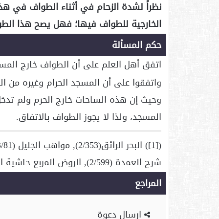
نظراً لشدة الزحام في أثناء الطواف في هذه
الخارجية للطواف فيها؛ فهل يصح هذا الط
حكم المسألة
اتفق أهل العلم على أن الطواف خارج المسجد
واتفقوا على أن المسجد الحرام وغيره من 
وحيث إن هذه الساحات خارج الحرم ولم تدخل
المسجد، ولذا لا يجوز الطواف بالاتفاق.
شرح العمدة (2/599), الروض المربع حاشية ابن قاسم (3/480).
المراجع
ارسال دعوة