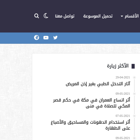
الوضع
بحث
الأقسام
تحميل الموسوعة
تواصل معنا
تويتر
يوتيوب
المركز
عن
المظلم
الأكثر زيارة
29-04-2021
آثار التدخل الطبي بغير إذن المريض
09-05-2021
أثر اتساع العمران في مكة في حكم قصر
المكي للصلاة في منى
07-05-2021
أثر استخدام الدهونات والمساحيق والأصباغ
على الطهارة
09-05-2021