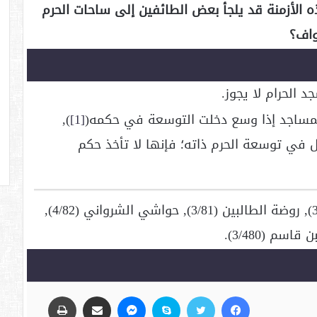
 الأزمنة قد يلجأ بعض الطائفين إلى ساحات الحرم
واف؟
 الحرام لا يجوز.
المساجد إذا وسع دخلت التوسعة في حكمه(
[1]
),
 في توسعة الحرم ذاته؛ فإنها لا تأخذ حكم
([1]) البحر الرائق(2/353), مواهب الجليل (3/81), روضة الطالبين (3/81), حواشي الشرواني (4/82),
فيسبوك
تويتر
سكايب
ماسنجر
مشاركة عبر البريد
طباعة