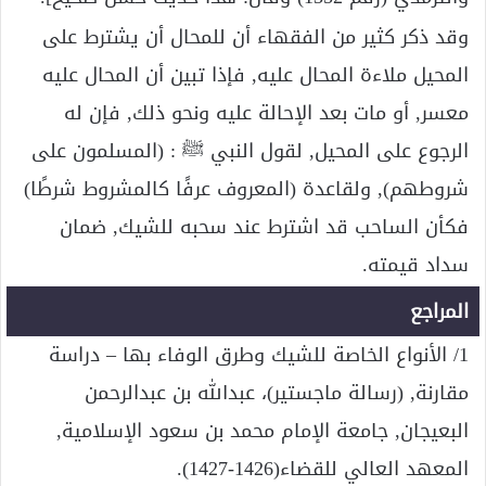
وقد ذكر كثير من الفقهاء أن للمحال أن يشترط على
المحيل ملاءة المحال عليه, فإذا تبين أن المحال عليه
معسر, أو مات بعد الإحالة عليه ونحو ذلك, فإن له
الرجوع على المحيل, لقول النبي ﷺ : (المسلمون على
شروطهم), ولقاعدة (المعروف عرفًا كالمشروط شرطًا)
فكأن الساحب قد اشترط عند سحبه للشيك, ضمان
سداد قيمته.
المراجع
1/ الأنواع الخاصة للشيك وطرق الوفاء بها – دراسة
مقارنة, (رسالة ماجستير)، عبدالله بن عبدالرحمن
البعيجان, جامعة الإمام محمد بن سعود الإسلامية,
المعهد العالي للقضاء(1426-1427).