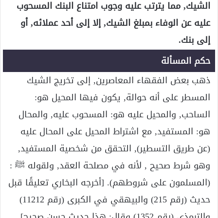
الشيك, مما يترتب عليه وجوب امتناع البنك المسحوب
عليه عن الوفاء بمبلغ الشيك, إلا إلى أحد عملائه, أو
إلى بنك.
حكم المسألة
ذهب بعض الفقهاء المعاصرين, إلى تخريج الشيك
المسطر على أنه حوالة, يكون فيها المحيل هو:
الساحب, والمحيل عليه هو: المسحوب عليه, والمحال
هو: المستفيد, مع اشتراط المحيل على المحال عليه
(عن طريق التسطير), التحقق من شخصية المستفيد,
وهو شرط صحيح , لأنه في مصلحة العقد, ولقوله ﷺ :
(المسلمون على شروطهم). [أخرجه البخاري تعليقًا قبل
حديث (رقم 215) والبيهقي في الكبرى (رقم 11212)
والترمذي (رقم 1352) وقال: هذا حديث حسن صحيح].