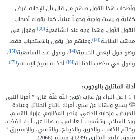
وأصحاب هذا القول منهم من قال بأن الإجابة فرض
كفاية وليست واجبة وجوباً عينياً، كما يقوله أصحاب
)
[2]
(
القول الأول. وهذا وجه عند الشافعية
وقول في
)
[3]
(
مذهب الحنابلة
.ومنهم من يقول بالاستحباب فقط.
)
[5]
(
)
[4]
(
وهو قول لبعض الحنفية
، وقول عند الشافعية
،
)
[7]
(
)
[6]
(
وقول في مذهب الحنابلة
أخذ به شيخ الإسلام
.
أدلة القائلين بالوجوب:
[ 1 ] عن البراء بن عازب رَضِيَ الله عَنْهُ قال: ” أمرنا النبي
ﷺ بسبع ونهانا عن سبع، أمرنا: باتباع الجنائز، وعيادة
المريض، وإجابة الداعي، ونصر المظلوم، وإبرار القسم،
ورد السلام، وتشميت العاطس. ونهانا عن: آنية الفضة،
وخاتم الذهب، والحرير، والديباج، والقسي، والإستبرق ”
متفق عليه: البخاري (1239)، مسلم (2066).