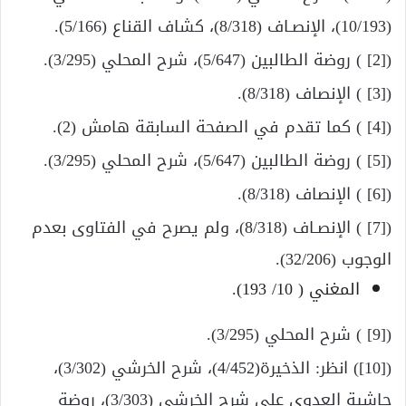
(10/193)، الإنصـاف (8/318)، كشاف القناع (5/166).
([2] ) روضة الطالبين (5/647)، شرح المحلي (3/295).
([3] ) الإنصاف (8/318).
([4] ) كما تقدم في الصفحة السابقة هامش (2).
([5] ) روضة الطالبين (5/647)، شرح المحلي (3/295).
([6] ) الإنصاف (8/318).
([7] ) الإنصـاف (8/318)، ولم يصرح في الفتاوى بعدم
الوجوب (32/206).
المغني ( 10/ 193).
([9] ) شرح المحلي (3/295).
([10]) انظر: الذخيرة(4/452)، شرح الخرشي (3/302)،
حاشية العدوي على شرح الخرشي (3/303)، روضة