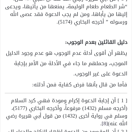
“شر الطعام طعام الوليمة، يمنعها من يأتيها، ويدعى
إليها من يأباها، ومن لم يجب الدعوة فقد عصى الله
ورسوله ” أخرجه البخاري (5174).
دليل القائلين بعدم الوجوب:
يظهر أن أقوى أدلة عدم الوجوب هو عدم وجود الدليل
الموجب، وحملهم ما جاء في الأدلة من الأمر بإجابة
الدعوة على غير الوجوب.
فأما من قال بأنها فرض كفاية فمن أدلته:
[ 1 ] أن إجابة الدعوة إكرام ومودة فهي كرد السلام
(أخرجه مسلم (1432) مرفوعاً، وأخرجه البخاري (5177)،
وسلم في رواية أخرى (1432) من قول أبي هريرة رضي
الله عنه)
[8]
.
[ 2 ] أن المقصود من الدعوة إظهار النكاح والدعاء إلى