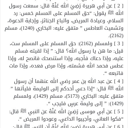
[ 2 ] عن أبي هريرة رَضِيَ الله عَنْهُ قال: سمعت رسول
الله ﷺ يقول: “حق المسلم على المسلم خمس: رد
السلام، وعيادة المريض، واتباع الجنائز، وإجابة الدعوة،
وتشميت العاطس ” متفق عليه: البخاري (1240)، مسلم
(2162).
[ 3 ] ولمسلم (2162): حق المسلم على المسلم ست،
قيل: ما هن يا رسول الله؟ قال: ” إذا لقيته فسلم
عليه، وإذا دعاك فأجبه، وإذا استنصحك فانصح له، وإذا
عطس فحمد الله فشمته، وإذا مرض فعده، وإذا مات
فاتبعه “.
[ 4 ] عن عبد الله بن عمر رضي الله عنهما أن رسول
الله ﷺ قال: “إذا دعي أحدكم إلى الوليمة فليأتها ”
متفق عليه: البخاري (5173)، مسلم (1429)، ولمسلم
(1429): ” إلى وليمة عرسٍ فليجب “.
[ 5 ] عن أبي موسى رَضِيَ الله عَنْهُ عن النبي ﷺ قال:
“فكوا العاني، وأجيبوا الداعي، وعودوا المريض “.
[ 6 ] عن أبي هريرة رَضِيَ الله عَنْهُ أن النبي ﷺ قال: