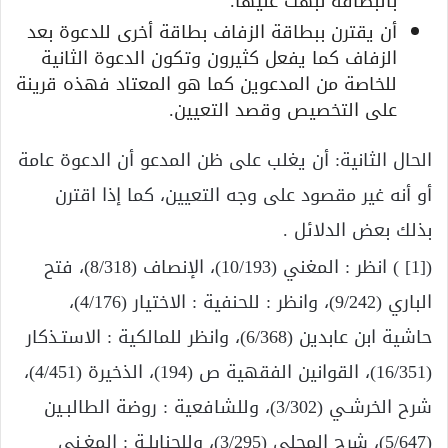
بالبطاقة نبهت عليها.
أن يقترن ببطاقة الزفاف بطاقة أخرى للدعوة بعد
الزفاف كما يفعل كثيرون وتكون الدعوة الثانية
للخاصة من المدعوين كما هو المعتاد فهذه قرينة
على التخصيص وقصد التعيين.
الحال الثانية: أن يغلب على ظن المدعو أن الدعوة عامة
أو أنه غير مقصود على وجه التعيين، كما إذا اقترن
بذلك بعض الدلائل .
([1] ) انظر : المغني (10/193)، الإنصاف (8/318)، فتح
الباري (9/242)، وانظر : للحنفية : الاختيار (4/176)،
حاشية ابن عابدين (6/368)، وانظر للمالكية : الاستـذكار
(16/351)، القوانين الفقهية ص (194)، الذخيرة (4/451)،
شرح الخرشـي (3/302)، وللشافعية : روضة الطالبـين
(5/647)، شرح المحلي (3/295)، وللحنابلـة : المغـني