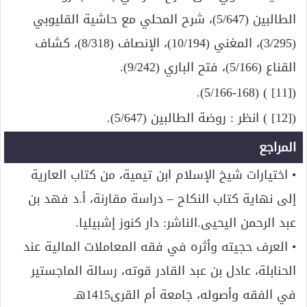
الطالبين (5/647)، شرح المحلي مع حاشية القليوبي
(3/295)، المغني (10/194)، الإنصاف (8/318)، كشاف
القناع (5/166)، فتح الباري (9/242).
([11] ) (5/166-168).
([12] ) انظر : روضة الطالبين (5/647).
المراجع
• اختيارات شيخ الإسلام ابن تيمية، من كتاب العارية
إلى نهاية كتاب النكاح – دراسة مقارنة، أ.د فهد بن
عبد الرحمن اليحيى.الناشر: دار كنوز إشبيليا.
• العرف حجيته وأثره في فقه المعاملات المالية عند
الحنابلة، عادل بن عبد القادر قوته، رسالة الماجستير
في الفقه وأصوله، جامعة أم القرى1415هـ