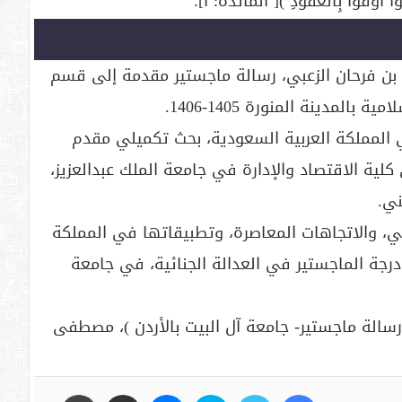
َوْفُوا بِالْعُقُودِ ۚ)[ المائدة: ١].
 بن فرحان الزعبي، رسالة ماجستير مقدمة إلى قسم
المدينة المنورة 1405-1406.
 المملكة العربية السعودية، بحث تكميلي مقدم
ية الاقتصاد والإدارة في جامعة الملك عبدالعزيز،
ني.
ي، والاتجاهات المعاصرة، وتطبيقاتها في المملكة
رجة الماجستير في العدالة الجنائية، في جامعة
سالة ماجستير- جامعة آل البيت بالأردن )، مصطفى
فيسبوك
تويتر
سكايب
ماسنجر
مشاركة عبر البريد
طباعة