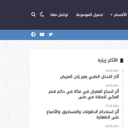
الوضع
بحث
الأقسام
تحميل الموسوعة
تواصل معنا
تويتر
يوتيوب
المركز
عن
المظلم
الأكثر زيارة
29-04-2021
آثار التدخل الطبي بغير إذن المريض
09-05-2021
أثر اتساع العمران في مكة في حكم قصر
المكي للصلاة في منى
07-05-2021
أثر استخدام الدهونات والمساحيق والأصباغ
على الطهارة
09-05-2021