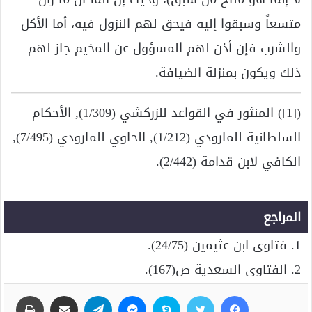
متسعاً وسبقوا إليه فيحق لهم النزول فيه، أما الأكل
والشرب فإن أذن لهم المسؤول عن المخيم جاز لهم
ذلك ويكون بمنزلة الضيافة.
([1]) المنثور في القواعد للزركشي (1/309), الأحكام
السلطانية للمارودي (1/212), الحاوي للمارودي (7/495),
الكافي لابن قدامة (2/442).
المراجع
1. فتاوى ابن عثيمين (24/75).
2. الفتاوى السعدية ص(167).
فيسبوك
تويتر
سكايب
ماسنجر
تيلقرام
مشاركة عبر البريد
طباعة