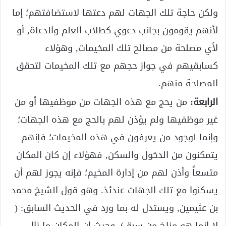
ولكن حاجة تلك الجهات لهم دعتها لاستضافتهم؛ إما
لأنهم يقومون بجانب دعوي كطلاب العلم والدعاة, أو
لأي مصلحة من مصالح تلك المخيمات, وهؤلاء
كسابقيهم في جواز حجهم مع تلك المخيمات لتحقق
المصلحة منهم.
الرابعة:
من يحج مع هذه الجهات من موظفيها أو من
غير موظفيها ولم يؤذن لهم بالحج مع هذه الجهات؛
وإنما لوجود من يعرفون في هذه المخيمات؛ فإنهم
يتمكنون من الدخول والسكن, فهؤلاء إن كان المكان
متسعاً وأذن لهم من إدارة المخيم؛ فإنه يجوز لهم أن
يسكنوا مع تلك الجهات عندئذ. وهو قول الشيخ محمد
بن عثيمين, ويستدل له بما ورد في الحديث السابق: (
لا إنما هو مناخ من سبق)، وحيث إن المكان ما زال