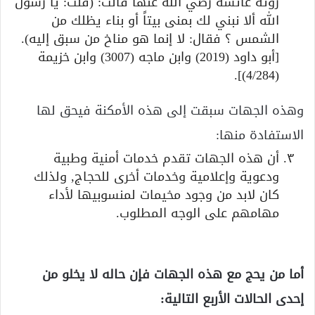
روته عائشة رضي الله عنها قالت: (قلت: يا رسول
الله ألا نبني لك بمنى بيتاً أو بناء يظلك من
الشمس ؟ فقال: لا إنما هو مناخ من سبق إليه).
[أبو داود (2019) وابن ماجه (3007) وابن خزيمة
(4/284)].
وهذه الجهات سبقت إلى هذه الأمكنة فيحق لها
الاستفادة منها:
أن هذه الجهات تقدم خدمات أمنية وطبية
ودعوية وإعلامية وخدمات أخرى للحجاج, ولذلك
كان لابد من وجود مخيمات لمنسوبيها لأداء
مهامهم على الوجه المطلوب.
أما من يحج مع هذه الجهات فإن حاله لا يخلو من
إحدى الحالات الأربع التالية: