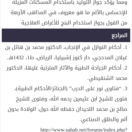
ومما يؤكد جواز التوليد باستخدام المسكنات المزيلة
للإحساس بالألم ما هو معروف في المذاهب الأربعة
من القول بجواز استخدام البنج للأغراض العلاجية
المراجع
1. أحكام النوازل في الإنجاب، الدكتور محمد بن هائل بن
غيلان المدحجي، دار كنوز إشبيليا، الرياض، ط1، 1432هـ.
2. أحكام الجراحة الطبية والآثار المترتبة عليها، الدكتور
محمد الشنقيطي.
3. “فتاوى نور على الدرب” (الجنائز/الأحكام الطبية)،
فتوى للشيخ ابن عثيمين رحمه الله، وفتوى للشيخ
صالح بن محمد اللحيدان حفظه الله حول: الولادة بدون
ألم والطلق الصناعي.
http://www.sahab.net/forums/index.php?