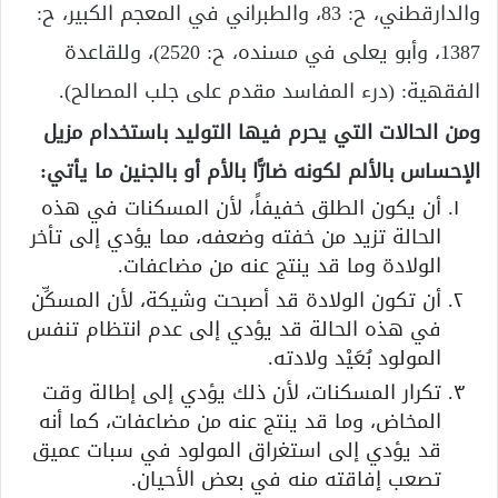
والدارقطني، ح: 83، والطبراني في المعجم الكبير، ح:
1387، وأبو يعلى في مسنده، ح: 2520)، وللقاعدة
الفقهية: (درء المفاسد مقدم على جلب المصالح).
ومن الحالات التي يحرم فيها التوليد باستخدام مزيل
الإحساس بالألم لكونه ضارًّا بالأم أو بالجنين ما يأتي:
أن يكون الطلق خفيفاً، لأن المسكنات في هذه
الحالة تزيد من خفته وضعفه، مما يؤدي إلى تأخر
الولادة وما قد ينتج عنه من مضاعفات.
أن تكون الولادة قد أصبحت وشيكة، لأن المسكِّن
في هذه الحالة قد يؤدي إلى عدم انتظام تنفس
المولود بُعَيْد ولادته.
تكرار المسكنات، لأن ذلك يؤدي إلى إطالة وقت
المخاض، وما قد ينتج عنه من مضاعفات، كما أنه
قد يؤدي إلى استغراق المولود في سبات عميق
تصعب إفاقته منه في بعض الأحيان.