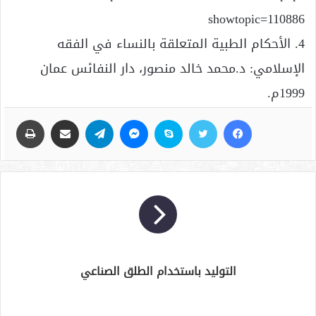
showtopic=110886
4. الأحكام الطبية المتعلقة بالنساء في الفقه
الإسلامي: د.محمد خالد منصور، دار النفائس عمان
1999م.
فيسبوك
تويتر
سكايب
ماسنجر
تيلقرام
مشاركة عبر البريد
طباعة
التوليد باستخدام الطلق الصناعي