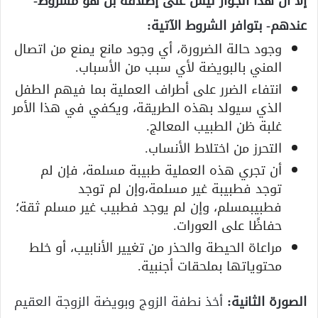
إلاَّ أن هذا الجواز ليس على إطلاقه بل هو مشروط-
عندهم- بتوافر الشروط الآتية:
وجود حالة الضرورة، أي وجود مانع يمنع من اتصال
المني بالبويضة لأي سبب من الأسباب.
انتفاء الضرر على أطراف العملية بما فيهم الطفل
الذي سيولد بهذه الطريقة، ويكفي في هذا الأمر
غلبة ظن الطبيب المعالج.
التحرز من اختلاط الأنساب.
أن تجري هذه العملية طبيبة مسلمة، فإن لم
توجد فطبيبة غير مسلمة،وإن لم توجد
فطبيبمسلم، وإن لم يوجد فطبيب غير مسلم ثقة؛
حفاظًا على العورات.
مراعاة الحيطة والحذر من تغيير الأنابيب، أو خلط
محتوياتها بملحقات أجنبية.
الصورة الثانية:
أخذ نطفة الزوج وبويضة الزوجة العقيم