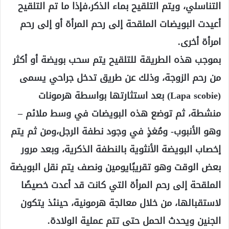
التناسلي، ويتم التلقيح بماء الذكر،فإذا ما تم التلقيح
أعيدت البويضات الملقحة إلى رحم المرأة أو إلى رحم
امرأة أخرى.
بموجب هذه الطريقة للتلقيح يتم سحب بويضة أو أكثر
من رحم الزوجة، وذلك عن طريق تدخل جراحي يسمى
(Lapa scobie) بعد استثارتها بواسطة هرمونات
منشطة، ثم توضع هذه البويضات في وسط ملائم –
وهو الأنبوب- ومُغذٍ في وجود نطفة الرجل،ومن ثم يتم
إخصاب البويضة الأنثوية بالنطفة الذكرية، وبعد مرور
بعض الوقت وهو تقريبًايومين ونصف يتم نقل البويضة
الملقحة إلى رحم المرأة التي كانت قد أعدت خصيصًا
لاستقبالها، من خلال معالجة هرمونية، حينئذ يتكون
الجنين ويحدث الحمل حتى تتم عملية الولادة.