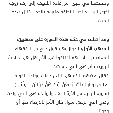
وتلقيحها في طبق، ثم إعادة اللقيحة إلى رحم زوجة
أخرى للرجل صاحب النطفة متبرعة بالحمل خلال هذه
المدة.
وقد اختلف في حكم هذه الصورة على مذهبين:
المذهب الأول:
الجواز،وهو قول جمع من الفقهاء
المعاصرين، إلا أنهم اختلفوا في الأم هل هي صاحبة
البويضة أم هي التي حملت؟
فقال بعضهم: الأم هي التي حملت وولدت؛لقوله
تعالى (وَالْوَالِدَاتُ يُرْضِعْنَ أَوْلَادَهُنَّ حَوْلَيْنِ كَامِلَيْنِ )
[سورة البقرة من الآية 233]، والوالدة هي التي ولدت،
وهي التي ترضع، سواء كان الأمر بالإرضاع ندبًا أو
وجوبًا.