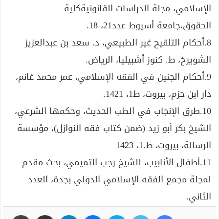
الإسلامي، مجلة الدراسات القانونيةكلية
الحقوق،جامعة أسيوط عدد21، 18.
8.أحكام التلقيح غير الطبيعي، د. سعد بن عبدالعزيز
الشويرخ، ط. كنوز أشبيليا، الرياض.
9.أحكام الجنين في الفقه الإسلامي، عمر محمد غانم،
دار ابن حزم، بيروت، ط1، 1421.
10.طرق الإنجاب في الطب الحديث، وحكمها الشرعي،
الشيخ بكر أبو زيد (ضمن كتاب فقه النوازل)، مؤسسة
الرسالة، بيروت، ط.1، 1423
11.أطفال الأنابيب، للشيخ رجب التميمي، بحث مقدم
لمجلة مجمع الفقه الإسلامي الدولي بجدة، العدد
الثاني.
فيسبوك
تويتر
سكايب
ماسنجر
تيلقرام
مشاركة عبر البريد
طباعة