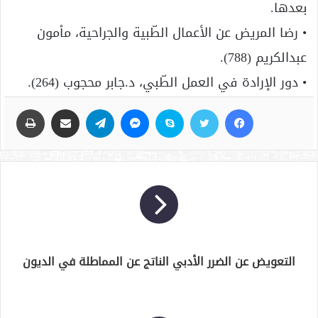
بعدها.
• رضا المريض عن الأعمال الطّبية والجراحية، مأمون
عبدالكريم (788).
• دور الإرادة في العمل الطّبي، د.جابر محجوب (264).
فيسبوك
تويتر
سكايب
ماسنجر
تيلقرام
مشاركة عبر البريد
طباعة
التعويض عن الضرر الأدبي الناتج عن المماطلة في الديون