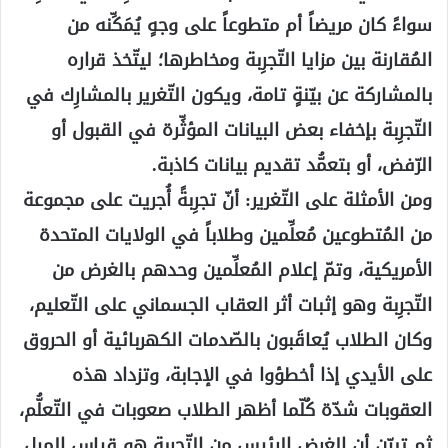
سواءً كان مريضاً أم متطوعاً على وجهٍ يُمَكِّنه من
المُقارنة بين مزايا التّجرِبة ومخاطرها؛ ليتّخذ قراره
بالمشاركة عن بيّنةٍ تامة، ويكون التّغرير بالمشارِك في
التّجرِبة بإخفاء بعض البيانات المؤثِّرة في القبول أو
الرّفض، أو بتعمُّد تقديم بيانات كاذبة.
ومن الأمثلة على التّغرير: أنّ تجرِبةً أُجريت على مجموعة
من المُتطوعين مُعلِّمين وطلاباً في الولايات المتحدة
الأمريكية، وتمّ إعلام المُعلِّمين وحدهم بالغرض من
التّجرِبة وهو إثبات أثر العقاب الجسماني على التّعليم،
وكان الطلاب يُعاقَبون بالصّدمات الكهربائية أو الحروق
على الأيدي إذا أخطؤوا في الإجابة، وتزداد هذه
العقوبات شدّة كُلّما أظهر الطلاب صعوبات في التّعلُّم،
ثم تبيّن أن الغرض الرئيس من التّجرِبة هو قياس الميل