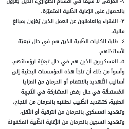
٢- المرضى لا سيما في أقسام الطواريء الذين يُغرَون
بالحصول على الرّعاية الطّبية المتميّزة.
٣- الفقراء والعاطلون عن العمل الذين يُغرَون بمبالغ
مالية.
٤- طلبة الكليات الطّبية الذين هم في حال تبعيّة
لأساتذتهم.
٥- العسكريون الذين هم في حال تبعيّة لرؤسائهم.
وأسوأ من ذلك أن تلجأ هذه المؤسسات البحثية إلى
أساليب التّهديد بالانتقام أو الحرمان من المزايا
المُستحقّة في حال رفض المشاركة في التّجرِبة
الطبية، كتهديد الطّبيب لطلابه بالحرمان من النجاح،
وتهديد العسكري بالحرمان من الترقية أو النّقل،
وتهديد السجين بالحرمان من الرِّعَاية الطِّبية المكفولة