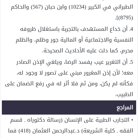
الطبراني في الكبير (10234) وابن حبان (567) والحاكم
(8795)].
4ـ أن خداع المستهدف بالتجربة باستغلال ظروفه
النفسية والاجتماعية أو المالية جور وظلم، والظلم
محرم، كما دلت عليه الأحاديث الصحيحة.
5ـ أن التغرير عيب يفسد الرضا، ويلغي الإذن الصادر
معه؛ لأن إذن المغرور مبني على تصور لا وجود له،
فكأنه لم يكن، ومن ثم فلا أثر له في رفع الضمان على
الطبيب.
المراجع
• التجارب الطبية على الإنسان (رسالة دكتوراه ـ قسم
الفقه ـ كلية الشريعة) د.عبدالرحمن العثمان (418) فما