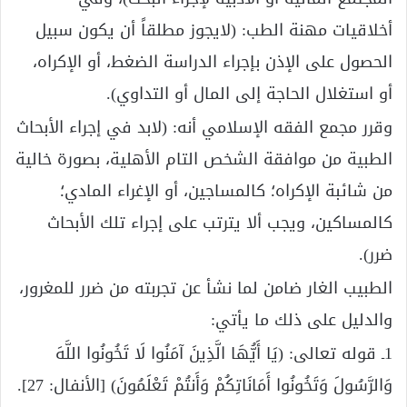
أخلاقيات مهنة الطب: (لايجوز مطلقاً أن يكون سبيل
الحصول على الإذن بإجراء الدراسة الضغط، أو الإكراه،
أو استغلال الحاجة إلى المال أو التداوي).
وقرر مجمع الفقه الإسلامي أنه: (لابد في إجراء الأبحاث
الطبية من موافقة الشخص التام الأهلية، بصورة خالية
من شائبة الإكراه؛ كالمساجين، أو الإغراء المادي؛
كالمساكين، ويجب ألا يترتب على إجراء تلك الأبحاث
ضرر).
الطبيب الغار ضامن لما نشأ عن تجربته من ضرر للمغرور،
والدليل على ذلك ما يأتي:
1ـ قوله تعالى: (يَا أَيُّهَا الَّذِينَ آمَنُوا لَا تَخُونُوا اللَّهَ
وَالرَّسُولَ وَتَخُونُوا أَمَانَاتِكُمْ وَأَنتُمْ تَعْلَمُونَ) [الأنفال: 27].