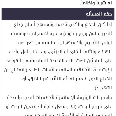
له شرعاً ونظاماً.
حكم المسألة
إذا كان الخداع والكذب مُحرّما ومُستهجناً فإن خِدَاع
الطبيب لمن وثِق به وكَذِبه عليه لاستجلاب موافقته
أولى بالتّحريم والاستهجان؛ لما فيه من تعريضه
للهلاك والتّلف الكليّ أو الجزئي، ولذا كان أول واجب
على الباحثين نصّت عليه القاعدة السادسة من القواعد
الإرشادية الأخلاقية العالمية لأبحاث الطب: (الامتناع عن
الخداع الذي لا مبرر له، أو التأثير غير اللائق، أو
التهديد).
واشترطت الوثيقة الإسلامية لأخلاقيات الطب والصحة
على فريق البحث: (ألا يستغل حاجة الخاضعين للبحث أو
المجتمع المالية أو الأدبية لإجراء البحث)، وفي