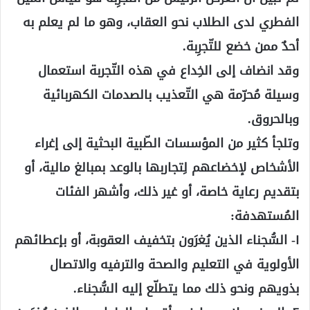
الفطري لدى الطلاب نحو العقاب، وهو ما لم يعلم به
أحدٌ ممن خضع للتّجرِبة.
وقد انضاف إلى الخِداع في هذه التّجربة استعمال
وسيلة مُحرّمة هي التّعذيب بالصدمات الكهربائية
وبالحروق.
وتلجأ كثير من المؤسسات الطّبية البحثية إلى إغراء
الأشخاص لإخضاعهم لِتجاربها بالوعد بمبالغ مالية، أو
بتقديم رعاية خاصة، أو غير ذلك، وأشهر الفئات
المُستهدفة:
١- السُّجناء الذين يُغرَون بتخفيف العقوبة، أو بإعطائهم
الأولوية في التعليم والصحة والترفيه والاتصال
بذويهم ونحو ذلك مما يتطلّع إليه السُّجناء.