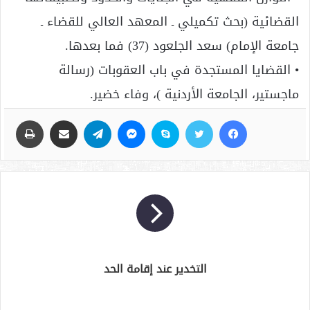
القضائية (بحث تكميلي ـ المعهد العالي للقضاء ـ
جامعة الإمام) سعد الجلعود (37) فما بعدها.
• القضايا المستجدة في باب العقوبات (رسالة
ماجستير، الجامعة الأردنية )، وفاء خضير.
فيسبوك
تويتر
سكايب
ماسنجر
تيلقرام
مشاركة عبر البريد
طباعة
التخدير عند إقامة الحد