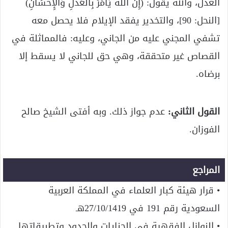
العدل، والله يقول: (إِنَّ اللَّهَ يَأْمُرُ بِالْعَدْلِ وَالْإِحْسَانِ)
[النحل: 90]، والتخدير يفقد الإيلام فلا يحصل معه
تشفي المجني عليه من الجاني، وعليه: فالمماثلة في
القصاص غير متحققة، وهي حق للجاني لا يسقط إلا
برضاه.
القول الثاني:
عدم جواز ذلك. وبه أفتى الشيخ صالح
الفوزان.
المراجع
• قرار هيئة كبار العلماء في المملكة العربية
السعودية رقم 191 في 27/10/1419هـ
• النوازل الفقهية في الجنايات والحدود وتطبيقاتها