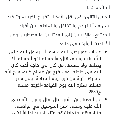
المائدة: 32]
الدليل الثاني:
في نقل الأعضاء تفريج للكربات، وتأكيد
على مبدأ التراحم والتكافل والتعاطف بين أفراد
المجتمع، والإحسان إلى المحتاجين والمضطرين، ومن
الأحاديث الواردة في ذلك:
عن ابن عمر رضي الله عنهما أن رسول الله صلى
الله عليه وسلم، قال: «المسلم أخو المسلم، لا
يظلمه ولا يسلمه، من كان في حاجة أخيه كان
الله في حاجته، ومن فرج عن مسلم كربة، فرج الله
عنه بها كربة من كرب يوم القيامة، ومن ستر
مسلما ستره الله يوم القيامة»أخرجه مسلم
ح2580.
عن النعمان بن بشير، قال: قال رسول الله صلى
الله عليه وسلم: (مثل المؤمنين في توادهم،
وتراحمهم، وتعاطفهم مثل الجسد إذا اشتكى