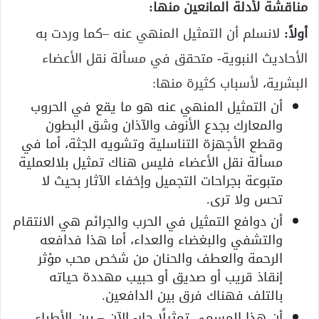
مناقشة لأدلة المانعين منها:
أولاً:
لانسلم أن التمثيل المنهي عنه –كما وردت به
الأحاديث النبوية- متحقق في مسألة نقل الأعضاء
البشرية، لأسباب كثيرة منها:
أن التمثيل المنهي عنه هو ما يقع في الحروب
والمعارك بجدع الأنوف والآذان وشق البطون
وقطع الأجهزة التناسلية وتشويه الجثة، أما في
مسألة نقل الأعضاء فليس هناك تمثيل بلالعملية
متبوعة بجراحات التجميل وإخفاء الآثار بحيث لا
تحس ولا ترى.
أن دوافع التمثيل في الحرب والجرائم هي الانتقام
والتشفي والبغضاء والعداء، أما هذا فدافعه
الرحمة والعطف والحنان من شخص محب مؤثر
إنقاذ قريب أو صديق أو حبيب مهددة حياته
بالتلف فهناك فرق بين الدافعين.
أن هذا المسمى تمثيلًا جار- الآن – بين الأطباء