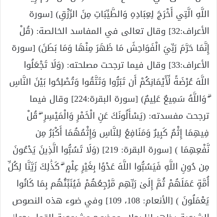
اللَّهِ الَّتِي أَخْرَجَ لِعِبَادِهِ وَالطَّيِّبَاتِ مِنَ الرِّزْقِ) [سورة
الأعراف:32] وقال تعالى في المفاسد الخالصة: (قُلْ
إِنَّمَا حَرَّمَ رَبِّيَ الْفَوَاحِشَ مَا ظَهَرَ مِنْهَا وَمَا بَطَنَ) [سورة
الأعراف:33] وقال فيما ترجحت مصلحته: (وَلَا تَجْعَلُوا
اللَّهَ عُرْضَةً لِّأَيْمَانِكُمْ أَن تَبَرُّوا وَتَتَّقُوا وَتُصْلِحُوا بَيْنَ النَّاسِ
ۗ وَاللَّهُ سَمِيعٌ عَلِيمٌ) [سورة البقرة:224] وقال فيما
ترجحت مفسدته: (يَسْأَلُونَكَ عَنِ الْخَمْرِ وَالْمَيْسِرِ ۖ قُلْ
فِيهِمَا إِثْمٌ كَبِيرٌ وَمَنَافِعُ لِلنَّاسِ وَإِثْمُهُمَا أَكْبَرُ مِن
نَّفْعِهِمَا ) [سورة البقرة: 219] (وَلَا تَسُبُّوا الَّذِينَ يَدْعُونَ
مِن دُونِ اللَّهِ فَيَسُبُّوا اللَّهَ عَدْوًا بِغَيْرِ عِلْمٍ ۗ كَذَٰلِكَ زَيَّنَّا لِكُلِّ
أُمَّةٍ عَمَلَهُمْ ثُمَّ إِلَىٰ رَبِّهِم مَّرْجِعُهُمْ فَيُنَبِّئُهُم بِمَا كَانُوا
يَعْمَلُونَ ) [الأنعام: 108، 109] وفي ضوء هذه النصوص