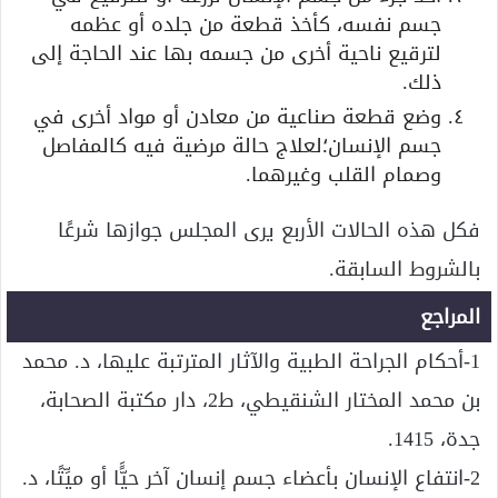
جسم نفسه، كأخذ قطعة من جلده أو عظمه
لترقيع ناحية أخرى من جسمه بها عند الحاجة إلى
ذلك.
وضع قطعة صناعية من معادن أو مواد أخرى في
جسم الإنسان؛لعلاج حالة مرضية فيه كالمفاصل
وصمام القلب وغيرهما.
فكل هذه الحالات الأربع يرى المجلس جوازها شرعًا
بالشروط السابقة.
المراجع
1-أحكام الجراحة الطبية والآثار المترتبة عليها، د. محمد
بن محمد المختار الشنقيطي، ط2، دار مكتبة الصحابة،
جدة، 1415.
2-انتفاع الإنسان بأعضاء جسم إنسان آخر حيًَّا أو ميِّتًا، د.