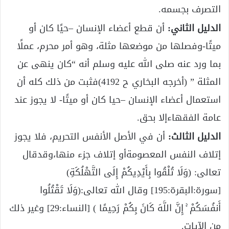
التصرف بجسمه.
الدليل الثاني:
أن قطع أعضاء الإنسان –حيًا كان أو
ميتًا-وفصلها من موضعها مثلة، وهو أمر محرم، عملًا
بما ورد عنه صلى الله عليه وسلم أنه “كان ينهى عن
المثلة ” (أخرجه البخاري ح 4192)فثبت من ذلك كله أن
استعمال أعضاء الإنسان –حيا كان أو ميتًا- لا يجوز عند
عامة الفقهاءإلا بحق.
الدليل الثالث:
أن في الأصل الأنفس التحريم، فلا يجوز
إتلاف النفس المعصومةأو إتلاف جزء منها،وقدقال
تعالى: (وَلَا تُلْقُوا بِأَيْدِيكُمْ إِلَى التَّهْلُكَةِ)
[سورة:البقرة:195] وقال الله تعالى:(وَلَا تَقْتُلُوا
أَنفُسَكُمْ ۚ إِنَّ اللَّهَ كَانَ بِكُمْ رَحِيمًا ) [النساء:29] وغير ذلك
من الآيات.