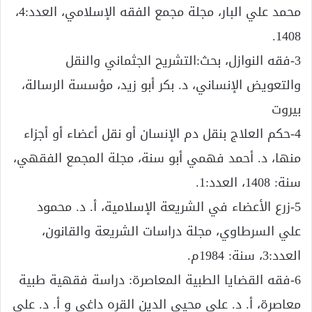
محمد علي البار، مجلة مجمع الفقه الإسلامي، العدد:4،
1408.
3-فقه النوازل، بحث:التشريح الجثماني والنقل
والتعويض الإنساني، د. بكر أبو زيد، مؤسسة الرسالة،
بيروت
4-حكم العلاج بنقل دم الإنسان أو نقل أعضاء أو أجزاء
منها، د. أحمد فهمي أبو سنة، مجلة المجمع الفقهي،
سنة: 1408، العدد:1.
5-زرع الأعضاء في الشريعة الإسلامية، أ. د. محمود
علي السرطاوي، مجلة دراسات الشريعة والقانون،
العدد:3، سنة: 1984م.
6-فقه القضايا الطبية المعاصرة: دراسة فقهية طبية
معاصرة، أ. د. علي محيي الدين القره داغي و أ. د. علي