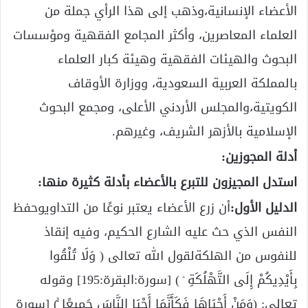
الأعضاء الإنسانية،وذهب إلى هذا الرأي جملة من
العلماء المعاصرين، وأكثر المجامع الفقهية ومؤسسات
البحوث والهيئات الفقهية وهيئة كبار العلماء
بالمملكة العربية السعودية، ووزارة الأوقاف
الكويتية،والمجلس الأردني الأعلى، ومجمع البحوث
الإسلامية بالأزهر الشريف، وغيرهم.
أدلة المجوزين:
استدل المجيزون للتبرع بالأعضاء بأدلة كثيرة منها:
الدليل الأول:
أن زرع الأعضاء يعتبر نوعًا من التداويوحفظ
النفس الذي حث عليه الشارع الحكيم، وفيه إنقاذ
للنفوس من الهلكةلقول الله تعالى ( وَلَا تُلْقُوا
بِأَيْدِيكُمْ إِلَى التَّهْلُكَةِ ۛ ) [سورة:البقرة:195] وقوله
تعالى: (وَمَنْ أَحْيَاهَا فَكَأَنَّمَا أَحْيَا النَّاسَ جَمِيعًا ۚ) [سورة