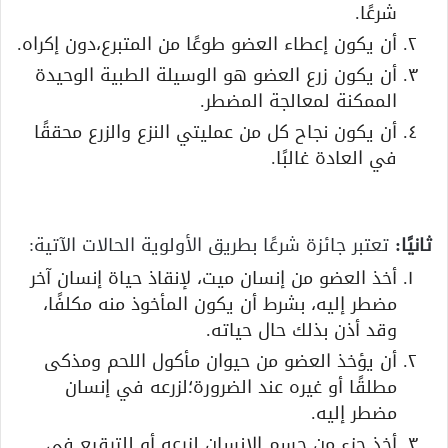
شرعًا.
أن يكون إعطاء العضو طوعًا من المتبرع،دون إكراه.
أن يكون زرع العضو هو الوسيلة الطبية الوحيدة
الممكنة لمعالجة المضطر.
أن يكون نجاح كل من عمليتي النزع والزرع محققًا
في العادة غالبًا.
ثانيًا:
تعتبر جائزة شرعًا بطريق الأولوية الحالات الآتية:
أخذ العضو من إنسان ميت، لإنقاذ حياة إنسان آخر
مضطر إليه، بشرط أن يكون المأخوذ منه مكلفًا،
وقد أذن بذلك حال حياته.
أن يؤخذ العضو من حيوان مأكول اللحم ومذكى
مطلقًا أو غيره عند الضرورة؛لزرعه في إنسان
مضطر إليه.
أخذ جزء من جسم الإنسان لزرعه أو للترقيع في