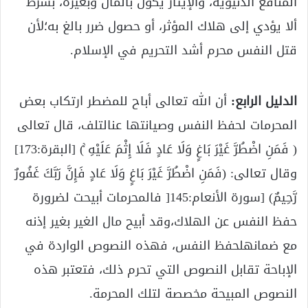
المنافع الدنيوية، والإيثار يكون بالمال وبغيره، بشرط
ألا يؤدي إلى هلاك المؤثر، أو حصول ضرر بالغ به؛لأن
قتل النفس محرم أشد التحريم في الإسلام.
الدليل الرابع:
أن الله تعالى أباح للمضطر ارتكاب بعض
المحرمات لحفظ النفس وصيانتها عنالتلف، قال تعالى
( فَمَنِ اضْطُرَّ غَيْرَ بَاغٍ وَلَا عَادٍ فَلَا إِثْمَ عَلَيْهِ ۚ) [البقرة:173]
وقال تعالى: (فَمَنِ اضْطُرَّ غَيْرَ بَاغٍ وَلَا عَادٍ فَإِنَّ رَبَّكَ غَفُورٌ
رَّحِيمٌ) [سورة الأنعام:145[ فالمحرمات أبيحت لضرورة
حفظ النفس عن الهلاك،وقد أبيح مال الغير بغير إذنه
مع ضمانهلحفظ النفس، فهذه النصوص الواردة في
الإباحة تقابل النصوص التي تحرم ذلك، فتعتبر هذه
النصوص المبيحة مخصصة لتلك المحرمة.