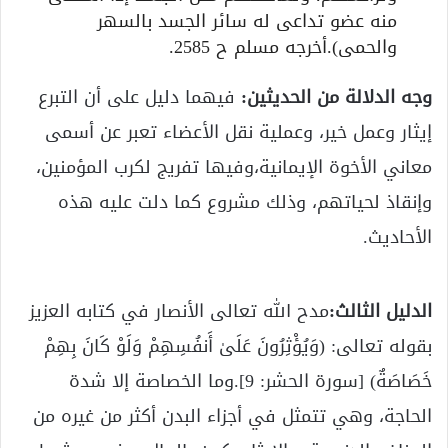
منه عضو تداعى له سائر الجسد بالسهر
والحمى).أخرجه مسلم ح 2585.
وجه الدلالة من الحديثين:
فيهما دليل على أن التبرع
إيثار وعمل خير، وعملية نقل الأعضاء تعبر عن أسمى
معاني الأخوة الإيمانية،وفيها تفريج لكرب المؤمنين،
وإنقاذ لحياتهم، وذلك مشروع كما دلت عليه هذه
الأحاديث.
الدليل الثالث:
مدح الله تعالى الأنصار في كتابه العزيز
بقوله تعالى: (وَيُؤْثِرُونَ عَلَىٰ أَنفُسِهِمْ وَلَوْ كَانَ بِهِمْ
خَصَاصَةٌ) [سورة الحشر: 9].وما الخصاصة إلا شدة
الحاجة، وهي تتمثل في أجزاء البدن أكثر من غيره من