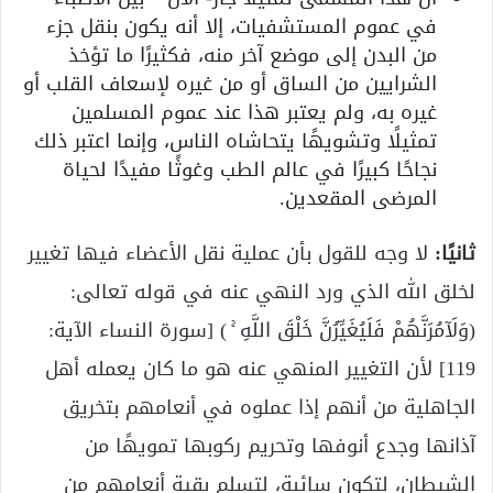
في عموم المستشفيات، إلا أنه يكون بنقل جزء
من البدن إلى موضع آخر منه، فكثيرًا ما تؤخذ
الشرايين من الساق أو من غيره لإسعاف القلب أو
غيره به، ولم يعتبر هذا عند عموم المسلمين
تمثيلًا وتشويهًا يتحاشاه الناس، وإنما اعتبر ذلك
نجاحًا كبيرًا في عالم الطب وغوثًا مفيدًا لحياة
المرضى المقعدين.
ثانيًا:
لا وجه للقول بأن عملية نقل الأعضاء فيها تغيير
لخلق الله الذي ورد النهي عنه في قوله تعالى:
(وَلَآمُرَنَّهُمْ فَلَيُغَيِّرُنَّ خَلْقَ اللَّهِ ۚ ) [سورة النساء الآية:
119] لأن التغيير المنهي عنه هو ما كان يعمله أهل
الجاهلية من أنهم إذا عملوه في أنعامهم بتخريق
آذانها وجدع أنوفها وتحريم ركوبها تمويهًا من
الشيطان، لتكون سائبة، لتسلم بقية أنعامهم من