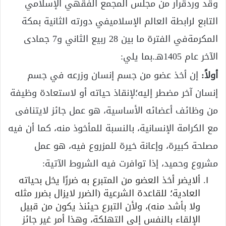
وقد وردقرار من مجلس المجمع الفقهي الإسلامي
التابع لرابطة العالم الإسلاميفي دورته الثانية بمكة
المكرمةفي الفترة ما بين 28 ربيع الثاني و7 جمادى
الآخر عام 1405هـ.بما يلي:
أولاً:
إن أخذ عضو من جسم إنسان وزرعه في جسم
إنسان آخر مضطر إليه؛لإنقاذ حياته أو لاستعادة وظيفة
من وظائف أعضائه الأساسية، هو عمل جائز لايتنافى
مع الكرامة الإنسانية، بالنسبة للمأخوذ منه، كما أن فيه
مصلحة كبيرة، وإعانة خيرة للمزروع فيه، هو عمل
مشروع وحميد، إذا توافرت فيه الشروط الآتية:
ألايضر أخذ العضو من المتبرع به ضررًا يخل بحياته
العادية؛ للقاعدة الشرعية (الضرر لايزال بضرر مثله
ولا بأشد منه)، ولأن التبرع حيئنذ يكون من قبيل
الإلقاء بالنفس إلى التهلكة، وهذا أمر غير جائز