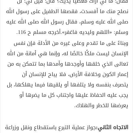
فقال: ما لي أراك مغطيا يديك؟ قال: قيل لي: لن
نصلح منك ما أفسدت، فقصها الطفيل على رسول الله
صلى الله عليه وسلم، فقال رسول الله صلى الله عليه
وسلم: «اللهم وليديه فاغفر».أخرجه مسلم ح 116.
وبناءً على ما تقدم وعلى غيره من الأدلة فإن نفس
الإنسان ليست ملكًا خالصًا له، وإنما هي أمانة من الله
تعالى الذي خلقها وأوجدها وأمدها بما تتمكن به من
إعمار الكون وخلافة الأرض، فلا يباح للإنسان أن
يتصرف بنفسه ولا يتلفها أو يلقيها فيما يهلكها، بل
يجب عليه الحفاظ عليها واجتناب كل ما يضرها أو
يعرضها للخطر والهلاك.
الاتجاه الثاني:
جواز عملية التبرع باستقطاع ونقل وزراعة