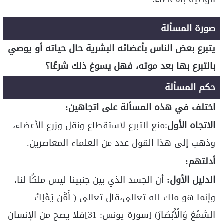
صورة المسألة
يتبرع بعض الناس بأعضائه البشرية حال حياته أو يوصي
بالتبرع بها بعد موته، فهل يسوغ ذلك شرعًا؟
حكم المسألة
اختلف في هذه المسألة على اتجاهين:
الاتجاه الأول
:منع التبرع لاستقطاع ونقل وزرع الأعضاء،
وذهب إلى هذا القول عدد من العلماء المعاصرين.
أدلتهم:
الدليل الأول:
أن الجسد الذي بين جنبينا ليس ملكًا لنا،
وإنما هو ملك لله تعالى،قال تعالى ( أَمَّن يَمْلِكُ
السَّمْعَ وَالْأَبْصَارَ) [سورة يونس: 31]فلا يصح من الإنسان