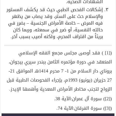
الشهادات الصحية.
إشكالات الفحص الطبي حيث قد يكشف المستور
والإسلام حث على الستر، وقد يصاب من يظهر
فيه المرض – خاصة الأمراض الجنسية – بضرر في
حالته النفسية، أو ضرر في سمعته، وربما كان
بريئاً من اقتراف المحرم، ولكنه أصيب بسبب آخر.
([1] ) فقد أوصى مجلس مجمع الفقه الإسلامي
المنعقد في دورة مؤتمره الثامن ببندر سيري بيجوان،
بروناي دار السلام من 1- 7 محرم 1414هـ الموافق 21-
27 حزيران (يونيو) 1993م، بإجراء الفحوصات الطبية قبل
الزواج لتجنب مخاطر الأمراض المعدية وأهمها الإيدز.
([2]) سورة آل عمران:الآية 38.
([3]) سورة الفرقان:الآية 74.