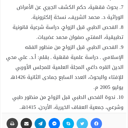
7. بحوث فقهية، حكم الكشف الجبري عن الأمراض
الوراثية د. محمد الشريف، نسخة إلكترونية.
8. الفحص الطبي قبل الزواج، دراسة شرعية قانونية
تطبيقية، المفتي صفوان محمد عضيبات.
9. الفحص الطبي قبل الزواج من منظور الفقه
الإسلامي ـ دراسة علمية فقهية ـ بقلم: أ.د. علي محي
الدين القره داغي المجلة العلمية للمجلس الأوربي
للإفتاء والبحوث، العدد السابع جمادى الثانية 1426هـ
يوليو 2005 م.
10. ندوة الفحص الطبي قبل الزواج من منظور طبي
وشرعي، جمعية العفاف الخيرية، الأردن، 1415هـ.
فيسبوك
تويتر
سكايب
ماسنجر
تيلقرام
مشاركة عبر البريد
طباعة