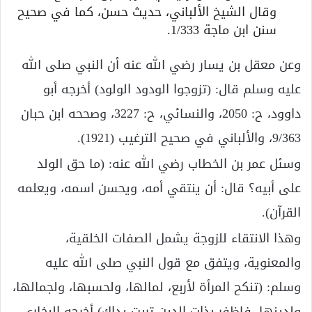
وقال الشيخ الألباني، حديث حسن، كما في صحيح
سنن ابن ماجة 1/333.
وعن معقل بن يسار رضي الله عنه أن النبي صلى الله
عليه وسلم قال: (تزوجوا الودود الولود) أخرجه أبو
داوود، ح: 2050، والنسائي، ح: 3227، وصححه ابن حبان
9/363، والألباني في صحيح الترغيب (1921).
وسئل عمر بن الخطاب رضي الله عنه: (ما حق الولد
على أبيه؟ قال: أن ينتقي أمه، ويحسن اسمه، ويعلمه
القرآن).
وهذا الانتقاء للزوجة يشمل الصفات الخلقية،
والمعنوية، ويتفق مع قول النبي صلى الله عليه
وسلم: (تنكح المرأة لأربع، لمالها، ولحسبها، ولجمالها،
ولدينها، فاظفر بذات الدين تربت يداك) أخرجه البخاري،