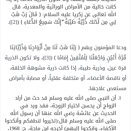
كانت خالية من الأمراض الوراثية والمعدية، قال
الله تعالى عن زكريا عليه السلام: ﴿ قَالَ رَبِّ هَبْ
لِي مِن لَّدُنكَ ذُرِّيَّةً طَيِّبَةً ۖ إِنَّكَ سَمِيعُ الدُّعَاءِ ﴾ (
[2]
).
ودعا المؤمنون ربهم ﴿ رَبَّنَا هَبْ لَنَا مِنْ أَزْوَاجِنَا وَذُرِّيَّاتِنَا
قُرَّةَ أَعْيُنٍ وَاجْعَلْنَا لِلْمُتَّقِينَ إِمَامًا ﴾ (
[3]
)، ولا تكون الذرية
قرة عين، وذرية طيبة، إذا كانت ذرية مشوهة الخلقة،
أو ناقصة الأعضاء، أو متخلفة عقلياً، أو مصابة بأمراض
مستعص علاجها.
أن النبي صلى الله عليه وسلم قد حث من أراد
الزواج أن يحسن اختيار الزوجة، فقد ورد في
الحديث عن عائشة رضي الله عنها أن رسول الله
صلى الله عليه وسلم قال:(تخيروا لنطفكم وأنكحوا
الأكفاء، وانكحوا إليهم) أخرجه ابن ماجة، ح: 1968،