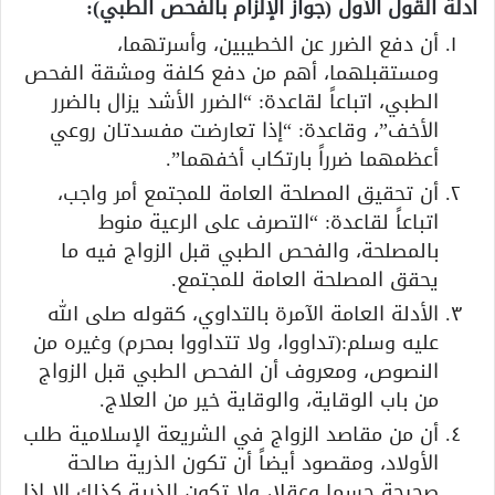
أدلة القول الأول (جواز الإلزام بالفحص الطبي):
أن دفع الضرر عن الخطيبين، وأسرتهما،
ومستقبلهما، أهم من دفع كلفة ومشقة الفحص
الطبي، اتباعاً لقاعدة: “الضرر الأشد يزال بالضرر
الأخف”، وقاعدة: “إذا تعارضت مفسدتان روعي
أعظمهما ضرراً بارتكاب أخفهما”.
أن تحقيق المصلحة العامة للمجتمع أمر واجب،
اتباعاً لقاعدة: “التصرف على الرعية منوط
بالمصلحة، والفحص الطبي قبل الزواج فيه ما
يحقق المصلحة العامة للمجتمع.
الأدلة العامة الآمرة بالتداوي، كقوله صلى الله
عليه وسلم:(تداووا، ولا تتداووا بمحرم) وغيره من
النصوص، ومعروف أن الفحص الطبي قبل الزواج
من باب الوقاية، والوقاية خير من العلاج.
أن من مقاصد الزواج في الشريعة الإسلامية طلب
الأولاد، ومقصود أيضاً أن تكون الذرية صالحة
صحيحة جسما وعقلا، ولا تكون الذرية كذلك إلا إذا