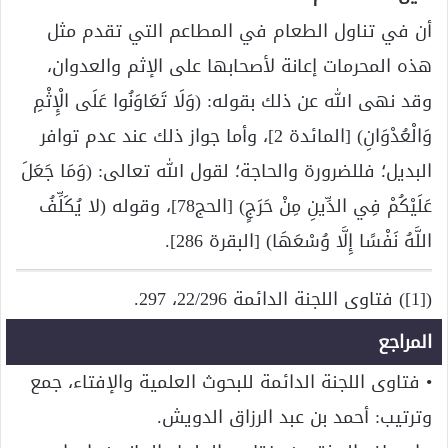
أن في تناول الطعام في المطاعم التي تقدم مثل
هذه المحرمات إعانة لأصحابها على الإثم والعدوان،
وقد نهى الله عن ذلك بقوله: (وَلَا تَعَاوَنُوا عَلَى الْإِثْمِ
وَالْعُدْوَانِ) [المائدة 2]، وأما جواز ذلك عند عدم توافر
البديل؛ فللضرورة والحاجة؛ لقول الله تعالى: (وَمَا جَعَلَ
عَلَيْكُمْ فِي الدِّينِ مِنْ حَرَجٍ) [الحج78]، وقوله (لا يُكَلِّفُ
اللَّهُ نَفْسًا إِلَّا وُسْعَهَا) [البقرة 286].
([1]) فتاوى اللجنة الدائمة 22/296، 297.
المراجع
• فتاوى اللجنة الدائمة للبحوث العلمية والإفتاء، جمع
وترتيب: أحمد بن عبد الرزاق الدويش.