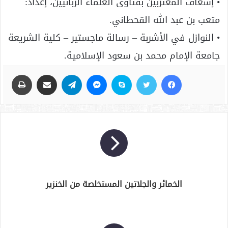
• إسعاف المغتربين بفتاوى العلماء الربانيين، إعداد:
متعب بن عبد الله القحطاني.
• النوازل في الأشربة – رسالة ماجستير – كلية الشريعة
جامعة الإمام محمد بن سعود الإسلامية.
فيسبوك
تويتر
سكايب
ماسنجر
تيلقرام
مشاركة عبر البريد
طباعة
الخمائر والجلاتين المستخلصة من الخنزير