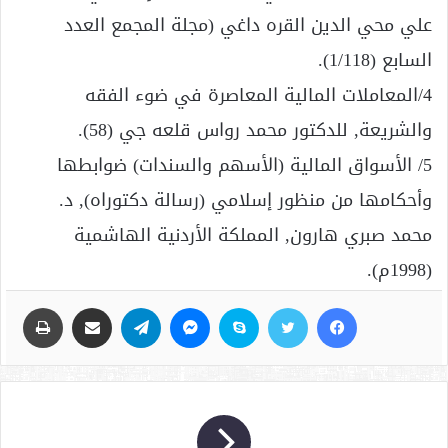
علي محي الدين القره داغي (مجلة المجمع العدد
السابع (1/118).
4/المعاملات المالية المعاصرة في ضوء الفقه
والشريعة, للدكتور محمد رواس قلعه جي (58).
5/ الأسواق المالية (الأسهم والسندات) ضوابطها
وأحكامها من منظور إسلامي (رسالة دكتوراه), د.
محمد صبري هارون, المملكة الأردنية الهاشمية
(1998م).
فيسبوك
تويتر
سكايب
ماسنجر
تيلقرام
مشاركة عبر البريد
طباعة