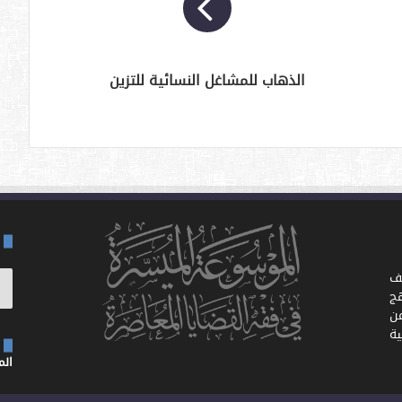
الذهاب للمشاغل النسائية للتزين
ف
ج
ن
ية
الموق