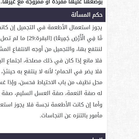
بوضعها عليها مفردة أو ممزوجة مع غيرها.
حكم المسألة
يجوز استعمال الأطعمة في التجميل إن كانت الأ
مَّا فِي الْأَرْضِ 
لننتفع بها، والتجميل من أوجه الانتفاع المش
فلا مانع إذا كان في ذلك مصلحة، اجتماع ا
فلا يضر في الحمام؛ لأنه لا ينتفع به حينئذٍ
محل نظيف من باب الاحتياط فحسن، وإذا غسل 
له صفة النعمة، صفة العسل السليم، صفة الط
وأما إن كانت الأطعمة نجسة فلا يجوز استعما
مأمور بالتنزه عن النجاسات.