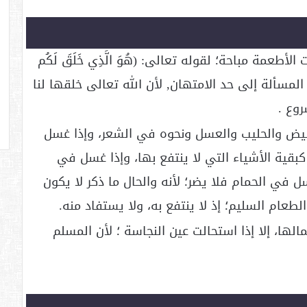
طعمة مباحة؛ لقوله تعالى: (هُوَ الَّذِي خَلَقَ لَكُم
جَمِيعًا) [البقرة:29] ما لم تصل المسألة إلى حد الامتهان, لأن الله تعالى خلقها لنا
روع .
لبيض والحليب والعسل ونحوه في الشعر، وإذا غسل
، كبقية الأشياء التي لا ينتفع بها، وإذا غسل في
في الحمام فلا يضر؛ لأنه والحال ما ذكر لا يكون
عام السليم؛ إذ لا ينتفع به، ولا يستفاد منه.
لها، إلا إذا استحالت عين النجاسة ؛ لأن المسلم