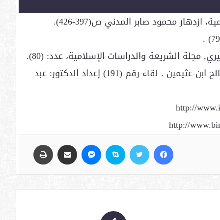
4. لقاءات الباب المفتوح, الشيخ محمد بن صالح ابن عثيمين . لقاء رقم (191) إعداد الدكتور: عبد
فيسبوك
تويتر
سكايب
ماسنجر
مشاركة عبر البريد
طباعة