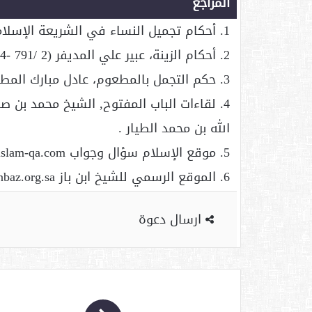
المراجع
1. أحكام تجميل النساء في الشريعة الإسلامية، ازدهار محمود صابر المدني ص(397-426).
2. أحكام الزينة، عبير علي المديفر (2 /791 -794) .
3. حكم التجمل بالمطعوم، عادل مبارك المطيري, مجلة الشريعة والدراسات الإسلامية، عدد: (80).
الله بن محمد الطيار .
5. موقع الإسلام سؤال وجواب http://www.islam-qa.com
6. الموقع الرسمي للشيخ ابن باز http://www.binbaz.org.sa
ارسال دعوة