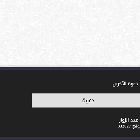
دعوة الآخرين
عدد الزوار
ع 332027