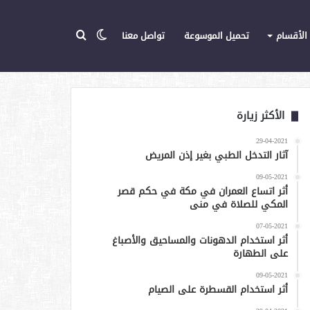
الوضع
بحث
الأقسام
تحميل الموسوعة
تواصل معنا
تويتر
يوتيوب
المركز
عن
المظلم
الأكثر زيارة
29-04-2021
آثار التدخل الطبي بغير إذن المريض
09-05-2021
أثر اتساع العمران في مكة في حكم قصر
المكي للصلاة في منى
07-05-2021
أثر استخدام الدهونات والمساحيق والأصباغ
على الطهارة
09-05-2021
أثر استخدام القسطرة على الصيام