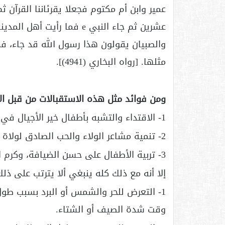
عمير وابن أم مكتوم فجعلا يقرئاننا القرآن 
عشرين ثم جاء النبي e فما ر
والصبيان يقولون هذا رسول الله قد جاء، 
مثلها. [رواه البخاري (4941)].
ومن فوائد مثل هذه الاستقبالات من قبل ال
1- الاقتداء والتشبه بأطفال خير الأجيال في زمن الرسول e؛ حيث فعلوا ذلك بسيد الخلق e.
2- تنمية مشاعر الولاء والحب الصادق لولاة الأمور في نفوس الأطفال منذ الصغر.
3- تربية الأطفال على حسن الضيافة، وكرم الاستقبال، والحفاوة بالضيف، خاصة ذي المكانة.
إلا أنه مع ذلك كله ينبغي ألا يترتب على ذلك
1- التعرض للحر والشمس أو البرد بسبب طو
وقت شدة الصيف أو الشتاء.