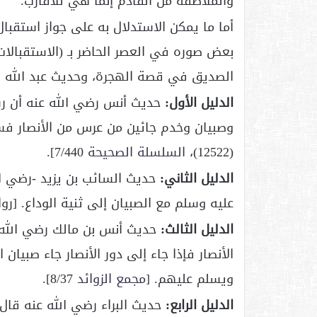
والملاطفة من القادم إنما هي للأقارب.
أما ما يمكن الاستدلال به على جواز استقبال 
بعض صوره في العصر الحاضر بـ (الاستقبالات
الصديق في قصة الهجرة، وحديث عبد الله ب
الدليل الأول:
حديث أنس رضي الله عنه أن رس
وصبيان وخدم جائين من عرس من الأنصار فسل
(12522)،
السلسلة الصحيحة
7/440].
الدليل الثاني:
حديث السائب بن يزيد -رضي ال
عليه وسلم مع الصبيان إلى ثنية الوداع. [رواه البخ
الدليل الثالث:
حديث أنس بن مالك رضي الله ع
الأنصار فإذا جاء إلى دور الأنصار جاء صبي
ويسلم عليهم. [
مجمع الزوائد
8/37].
الدليل الرابع: