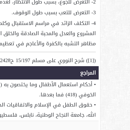
2- التعرض للجوع، بسبب طول الانتظار، لعدم تأمين الطعام حال الانتظار الطويل.
3- التعرض للتعب بسبب طول الوقوف.
4- التكلف الزائد في مراسم الاستقبال وكلم
المشروع والعدل والمحبة الصادقة والخلق ال
مظاهر التشبه بالكفرة والأعاجم في تعظيم
([1]) شرح النووي على مسلم 15/197 ح2428.
المراجع
• أحكام استعمال الأطفال وما يختصون به (رس
الخوفي (418) فما بعدها.
• حقوق الطفل في الإسلام والاتفاقيات الدو
الله، جامعة النجاح الوطنية، نابلس، فلسطين