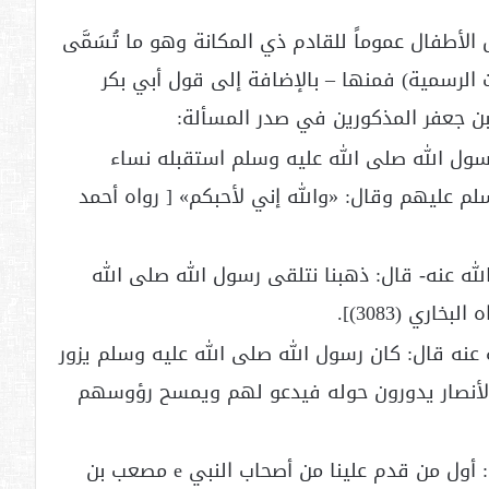
الأطفال عموماً للقادم ذي المكانة وهو ما تُسَمَّى
 الرسمية) فمنها – بالإضافة إلى قول أبي بكر
ن جعفر المذكورين في صدر المسألة:
ول الله صلى الله عليه وسلم استقبله نساء
م عليهم وقال: «والله إني لأحبكم» [ رواه أحمد
له عنه- قال: ذهبنا نتلقى رسول الله صلى الله
اري (3083)].
نه قال: كان رسول الله صلى الله عليه وسلم يزور
ان الأنصار يدورون حوله فيدعو لهم ويمسح رؤوسهم
حديث البراء رضي الله عنه قال: أول من قدم علينا من أصحاب النبي e مصعب بن