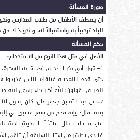
صورة المسألة
أن يصطف الأطفال من طلاب المدارس ونحوهم
للبلد ترحيباً به واستقبالاً له، و نحو ذلك من
حكم المسألة
الأصل في مثل هذا النوع من الاستخدام:
1
–
قول أبي بكر الصديق في قصة الهجرة: “
حتى قدمنا المدينة فتلقاه الناس فخرجوا ف
الطريق يقولون: الله أكبر جاء رسول الله ص
2
–
عن عبد الله بن جعفر قال: كان رسول الله 
بيته، قال: وإنه قدم من سفر فسبق بي إليه
فأردفه خلفه قال: فأَدْخَلَنَا المدينة ثلاثة على د
فالذي يظهر من الآثار السابقة أن تلقي الأ