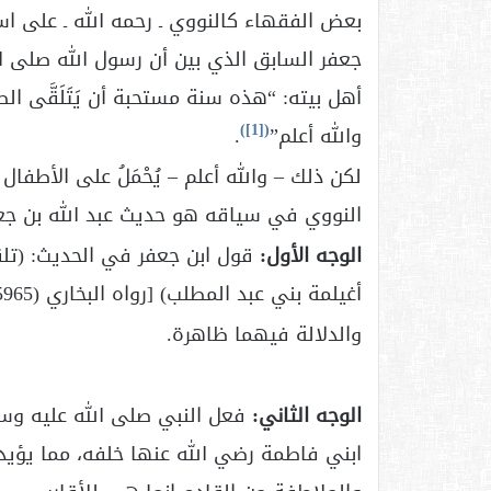
بعض الفقهاء كالنووي ـ رحمه الله ـ على ا
جعفر السابق الذي بين أن رسول الله صلى ا
أهل بيته: “هذه سنة مستحبة أن يَتَلَقَّى ا
)
[1]
(
والله أعلم”
.
لكن ذلك – والله أعلم – يُحْمَلُ على الأطفال
النووي في سياقه هو حديث عبد الله بن جعف
الوجه الأول:
قول ابن جعفر في الحديث: (تلق
أغيلمة بني عبد المطلب) [رواه البخاري (5965)].
والدلالة فيهما ظاهرة.
الوجه الثاني:
فعل النبي صلى الله عليه وسل
ابني فاطمة رضي الله عنها خلفه، مما يؤيد