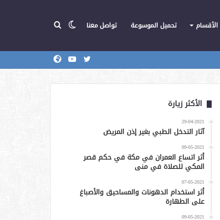
الوضع
بحث
الأقسام
تحميل الموسوعة
تواصل معنا
تويتر
يوتيوب
المركز
عن
المظلم
الأكثر زيارة
29-04-2021
آثار التدخل الطبي بغير إذن المريض
09-05-2021
أثر اتساع العمران في مكة في حكم قصر
المكي للصلاة في منى
07-05-2021
أثر استخدام الدهونات والمساحيق والأصباغ
على الطهارة
09-05-2021