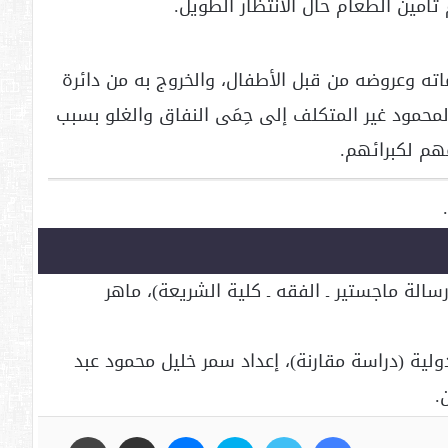
اته وعروضه من قبل الأطفال، والخروج به من دائرة
محمود غير المتكلف إلى حِمَى النفاق والغلو بسبب
هم لكبرائهم.
الة ماجستير ـ الفقه ـ كلية الشريعة)، ماهر
لية (دراسة مقارنة)، إعداد سمر خليل محمود عبد
.
فيسبوك
تويتر
سكايب
ماسنجر
مشاركة عبر البريد
طباعة