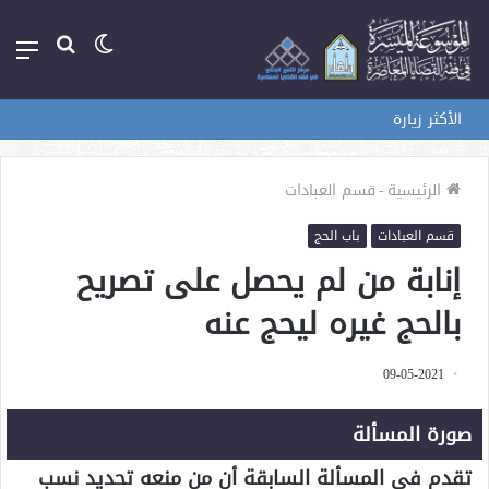
الوضع
بحث
الق
المظلم
عن
الأكثر زيارة
الرئيسية
-
قسم العبادات
قسم العبادات
باب الحج
إنابة من لم يحصل على تصريح
بالحج غيره ليحج عنه
09-05-2021
صورة المسألة
تقدم في المسألة السابقة أن من منعه تحديد نسب