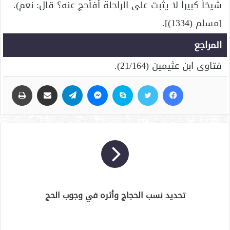
شيخاً كبيراً لا يثبت على الراحلة أفأحج عنه؟ قال: نعم).
[مسلم (1334)].
المراجع
فتاوى ابن عثيمين (21/164).
فيسبوك
تويتر
سكايب
ماسنجر
تيلقرام
مشاركة عبر البريد
طباعة
تحديد نسب الحجاج وأثره في وجوب الحج