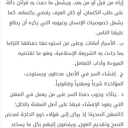
إياه من قبل أو من بعد، ويشمل ما حفت به قرائن دالة
على طلب الكتمان، أو كان العرف يقضي بكتمانه، كما
يشمل خصوصيات الإنسان وعيوبه التي يكره أن يطلع
عليها الناس.
ب ـ الأسرار أمانات، وعلى من استودعها حفظها التزاما
بما جاءت به الشريعة الإسلامية، وهو ما تقتضيه
المروءة وآداب التعامل.
ج ـ إفشاء السر في الأصل: محظور، ويستوجب
المؤاخذة شرعاً ومهنياً وقانونياً.
د ـ يتأكد وجوب حفظ السر على من يعمل في المهن
التي يعود الإفشاء فيها على أصل المهنة بالخلل؛
كالمهن الصحية؛ إذ يركن إلى هؤلاء ذوو الحاجة لمحض
النصح وتقديم العون، ويفضون إليهم بكل ما يساعد