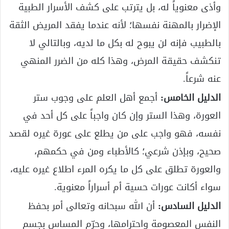
وأذى معنوياً له، بل يترتب على كشف الأسرار الطبية
الإضرار بالمهنة نفسها؛ لأنه عندما يفقد المريض الثقة
بالطبيب فإنه لن يبوح له بكل ما لديه، وبالتالي لا
تنكشف حقيقة المرض، وهذا كله من الضرر المنهي
عنه شرعاً.
الدليل الخامس:
أجمع أهل العلم على وجوب ستر
العورة، وهذا الستر وإن كان واجباً على كل أحد في
نفسه، فهو واجب على من يطلع على عورة غيره لقصد
صحيح، وبإذن شرعي؛ كالأطباء ومن في حكمهم،
والعورة تطلق على كل ما يكره المرء اطلاع غيره عليه،
سواء أكانت عورات حسية أم أسراراً معنوية.
الدليل السادس:
أن الله سبحانه وتعالى أمر بحفظ
النفس المعصومة واحترامها، وحرّم المساس بجسم