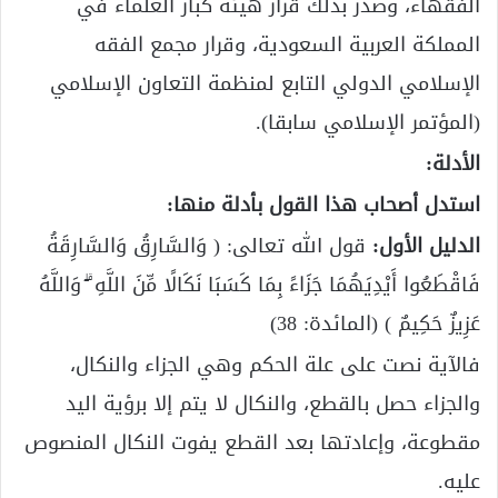
الفقهاء، وصدر بذلك قرار هيئة كبار العلماء في
المملكة العربية السعودية، وقرار مجمع الفقه
الإسلامي الدولي التابع لمنظمة التعاون الإسلامي
(المؤتمر الإسلامي سابقا).
الأدلة:
استدل أصحاب هذا القول بأدلة منها:
الدليل الأول:
قول الله تعالى: ( وَالسَّارِقُ وَالسَّارِقَةُ
فَاقْطَعُوا أَيْدِيَهُمَا جَزَاءً بِمَا كَسَبَا نَكَالًا مِّنَ اللَّهِ ۗ وَاللَّهُ
عَزِيزٌ حَكِيمٌ ) (المائدة: 38)
فالآية نصت على علة الحكم وهي الجزاء والنكال،
والجزاء حصل بالقطع، والنكال لا يتم إلا برؤية اليد
مقطوعة، وإعادتها بعد القطع يفوت النكال المنصوص
عليه.