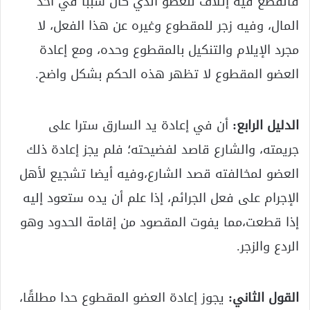
فالقطع فيه إتلافٌ للعضو الذي كان سببا في أخذ
المال، وفيه زجر للمقطوع وغيره عن هذا الفعل، لا
مجرد الإيلام والتنكيل بالمقطوع وحده، ومع إعادة
العضو المقطوع لا تظهر هذه الحكم بشكل واضح.
الدليل الرابع:
أن في إعادة يد السارق سترا على
جريمته، والشارع قاصد لفضيحته؛ فلم يجز إعادة ذلك
العضو لمخالفته قصد الشارع،وفيه أيضا تشجيع لأهل
الإجرام على فعل الجرائم، إذا علم أن يده ستعود إليه
إذا قطعت،مما يفوت المقصود من إقامة الحدود وهو
الردع والزجر.
القول الثاني:
يجوز إعادة العضو المقطوع حدا مطلقًا،