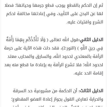
ثم إن الحكم بالقطع يوجب قطع جرمها وحياتها؛ فصلا
لها عن البدن على التأبيد، وفي إعادتها مخالفة لحكم
الشرع وافتيات عليه.
الدليل الثاني:
قول الله تعالى ( وَلَا تَأْخُذْكُم بِهِمَا رَأْفَةٌ
فِي دِينِ اللَّهِ ) (النور:2)، فقد دلت هذه الآية على حرمة
الرأفة بالمعتدي لحدود الله، والسارق والمحارب معتد
لحدود الله؛ فلا تشرع الرأفة به بإعادة ما قطع منه بعد
إقامة الحد عليه.
الدليل الثالث:
أن الحكمة من مشروعية حد السرقة
والحرابة تعارض القول بجواز إعادة العضو المقطوع؛