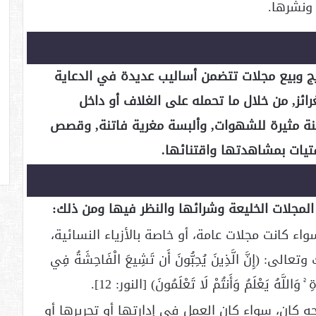
 ونشرها.
ج وبيع مجلات تتضمن أساليب عديدة في الدعاية
ائز, من خلال ما تحمله على الغلاف أو داخل
نة مثيرة للشهوات, وألبسة مغرية فاتنة, وقصص
يات بمشاهدتها واقتنائها.
المجلات الخليعة وشرائها والنظر فيها ومن ذلك:
اء كانت مجلات عامة، أو خاصة بالأزياء النسائية،
ِنَّ الَّذِينَ يُحِبُّونَ أَن تَشِيعَ الْفَاحِشَةُ فِي
ۚ وَاللَّهُ يَعْلَمُ وَأَنتُمْ لَا تَعْلَمُونَ) [النور: 12].
 كان، سواء كان العمل في إدارتها أو تحريرها أو