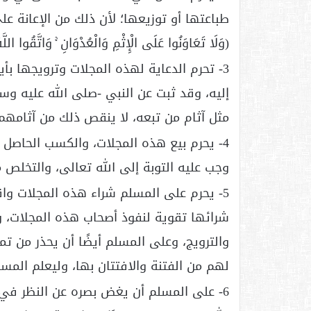
طباعتها أو توزيعها؛ لأن ذلك من الإعانة على
(وَلَا تَعَاوَنُوا عَلَى الْإِثْمِ وَالْعُدْوَانِ ۚ وَاتَّقُوا اللّ
3- تحرم الدعاية لهذه المجلات وترويجها بأ
إليه، وقد ثبت عن النبي -صلى الله عليه وسل
مثل آثام من تبعه، لا ينقص ذلك من آثامهم شيئا
4- يحرم بيع هذه المجلات، والكسب الحاص
وجب عليه التوبة إلى الله تعالى، والتخلص 
5- يحرم على المسلم شراء هذه المجلات واق
شرائها تقوية لنفوذ أصحاب هذه المجلات، و
والترويج، وعلى المسلم أيضًا أن يحذر من تمك
لهم من الفتنة والافتتان بها، وليعلم المسلم
6- على المسلم أن يغض بصره عن النظر في 