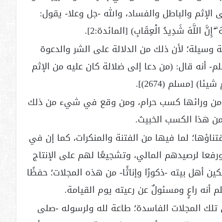
 الإثم والباطل والفساد، والله -جل وعلا- يقول:
َهَ ۖ إِنَّ اللَّهَ شَدِيدُ الْعِقَابِ) [المائدة:2].
ية وسيلة؛ لأن ذلك من الدلالة على الشر والدعوة
م- أنه قال: (من دعا إلى ضلالة كان عليه من الإثم
) [مسلم (2674)].
ل من ورائها كسب حرام، ومن وقع في شيء من ذلك
من هذا الكسب الخبيث.
تناؤها؛ لما فيها من الفتنة والمنكرات، كما إن في
رفعا لرصيدهم المالي، وتشجيعًا لهم على الإنتاج
ين أهل بيته -ذكورًا وإناثًا- من هذه المجلات؛ حفظًا
 أنه راعٍ ومسئولٌ عن رعيته يوم القيامة.
تلك المجلات الفاسدة؛ طاعة لله ولرسوله -صلى