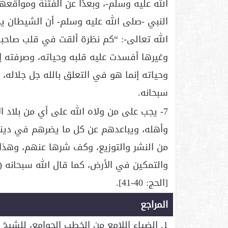
الله عليه وسلم-، وبعدًا عن الفتنة ومواقعه
النبي -صلى الله عليه وسلم- أن الشيطان يج
الله تعالى-: “كم نظرة ألقت في قلب صاحبه
وغيرها أفسدت عليه قلبه وحياته، وصرفته إل
وحياته إنما هو في التعلق بالله جل جلاله، و
سبحانه.
7- يجب على من ولاه الله على أي من بلاد 
وأهله، ويباعدهم عن كل ما يضرهم في دين
من النشر والتوزيع، وكف شرها عنهم، وهذا م
[الحج: 40-41].
المراجع
1. الضياء اللامع من الخطب الجوامع، للشيخ ابن عثيمين (3/469).