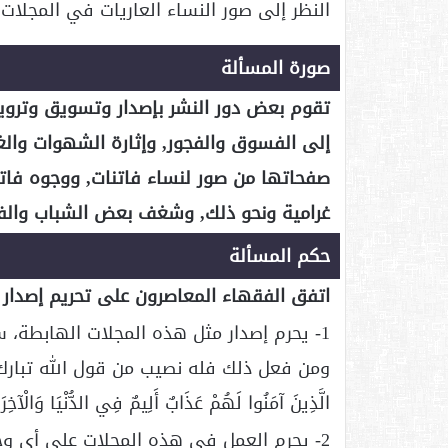
النظر إلى صور النساء العاريات في المجلات
صورة المسألة
تقوم بعض دور النشر بإصدار وتسويق وتروي
إلى الفسوق والفجور, وإثارة الشهوات والغر
صفحاتها من صور لنساء فاتنات, ووجوه فات
غرامية ونحو ذلك, وشغف بعض الشباب والفت
حكم المسألة
اتفق الفقهاء المعاصرون على تحريم إصدار 
1- يحرم إصدار مثل هذه المجلات الهابطة، سو
ومن فعل ذلك فله نصيب من قول الله تبارك وتعالى: (إ
الَّذِينَ آمَنُوا لَهُمْ عَذَابٌ أَلِيمٌ فِي الدُّنْيَا وَالْآخِرَةِ 
2- يحرم العمل في هذه المجلات على أي وجه