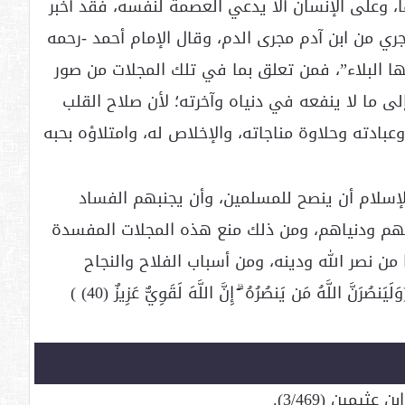
ا، وعلى الإنسان ألا يدعي العصمة لنفسه، فقد أخبر
ري من ابن آدم مجرى الدم، وقال الإمام أحمد -رحمه
ا البلاء”، فمن تعلق بما في تلك المجلات من صور
ى ما لا ينفعه في دنياه وآخرته؛ لأن صلاح القلب
عبادته وحلاوة مناجاته، والإخلاص له، وامتلاؤه بحبه
الإسلام أن ينصح للمسلمين، وأن يجنبهم الفساد
هم ودنياهم، ومن ذلك منع هذه المجلات المفسدة
ن نصر الله ودينه، ومن أسباب الفلاح والنجاح
والتمكين في الأرض، كما قال الله سبحانه (وَلَيَنصُرَنَّ اللَّهُ مَن يَنصُرُهُ ۗ إِنَّ اللَّهَ لَقَوِيٌّ عَزِيزٌ (40) )