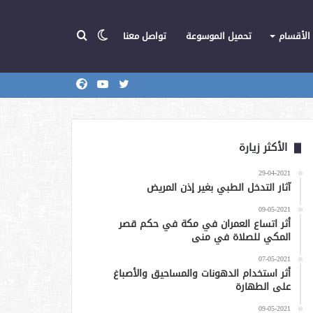
الوضع
بحث
الأقسام
تحميل الموسوعة
تواصل معنا
تويتر
يوتيوب
المركز
عن
المظلم
الأكثر زيارة
29-04-2021
آثار التدخل الطبي بغير إذن المريض
09-05-2021
أثر اتساع العمران في مكة في حكم قصر
المكي للصلاة في منى
07-05-2021
أثر استخدام الدهونات والمساحيق والأصباغ
على الطهارة
09-05-2021