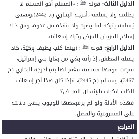
الدليل الثالث:
قوله ﷺ : «المسلم أخو المسلم لا
يظلمه ولا يسلمه».أخرجه البخاري (ح 2442)،ومعنى
يُسلمه يتركه لما يضره ولا ينقذه من عدوه، ومن ذلك
إسلام المريض للمرض وترك إسعافه.
الدليل الرابع:
قوله ﷺ : (بينما كلب يطيف بِركيّة، كاد
يقتله العطش، إذ رأته بغي من بغايا بني إسرائيل،
فنزعت موقها فسقته فغفر لها به) أخرجه البخاري (ح
3467)، ومسلم (ح 2445)، فإذا كان هذا أجر إسعاف
الكلب فكيف بالإنسان المريض؟
فهذه الأدلة ولو لم يرقبعضها للوجوب يبقى دلالته
على المشروعية والفضل.
المراجع