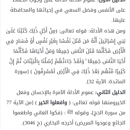
على الأنفس وفضل السعي في إحيائها والمحافظة
عليها.
ومن هذه الأدلة: قوله تعالى: (مِنْ أَجْلِ ذَٰلِكَ كَتَبْنَا عَلَىٰ
بَنِي إِسْرَائِيلَ أَنَّهُ مَن قَتَلَ نَفْسًا بِغَيْرِ نَفْسٍ أَوْ فَسَادٍ فِي
الْأَرْضِ فَكَأَنَّمَا قَتَلَ النَّاسَ جَمِيعًا وَمَنْ أَحْيَاهَا فَكَأَنَّمَا
أَحْيَا النَّاسَ جَمِيعًا ۚ وَلَقَدْ جَاءَتْهُمْ رُسُلُنَا بِالْبَيِّنَاتِ ثُمَّ إِنَّ
كَثِيرًا مِّنْهُم بَعْدَ ذَٰلِكَ فِي الْأَرْضِ لَمُسْرِفُونَ ) [سورة
المائدة: الآية 32].
الدليل الثاني:
عموم الأدلة الآمرة بالإحسان وفعل
الخيرومنها قوله تعالى: (
وافعلوا الخير
) [من الآية 77
من سورة الحج]، وقوله ﷺ : (فكوا العاني واطعموا
الجائع وعودوا المريض) أخرجه البخاري (ح 3046).