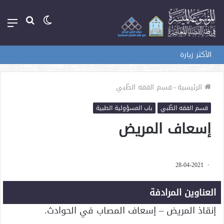
الوضع
بحث
الق
المظلم
عن
الأكثر زيارة
الرئيسية
-
قسم الفقه الطّبي
قسم الفقه الطّبي
باب المسؤولية الطبية
إسعاف المريض
28-04-2021
العناوين المرادفة
إنقاذ المريض – إسعاف المصاب في الحوادث.