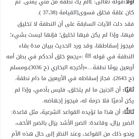
أولاً:
قوله تعالى: ]ألم يك نطفة من مني يمنى. ثم
كان علقة فخلق فسوى[القيامة (37،38 ).
فقد دلت الآيات السابقة على أن النطفة لا تخليق
فيها، وإذا لم يكن فيها تخليق؛ فإنها ليست بشيء؛
فيجوز إسقاطها، وقد ورد الحديث ببيان مدة بقاء
النطفة في قوله ﷺ :«يجمع خلق أحدكم في بطن أمه
أربعين يومًا نطفة…»(أخرجه البخاري (ح 3036)،ومسلم
(ح 2643). فجاز إسقاطه في الأربعين ما دام نطفة.
ثانيًا:
أن الجنين ما لم يتخلق، فليس بآدمي، وإذا لم
يكن آدميًا فلا حرمة له، فيجوز إجهاضه.
ثالثًا:
أن هذا ما تؤيده القواعد الشرعية، مثل قاعدة:
الضرر يزال، وقاعدة: الضرر الأشد يزال بالضرر الأخف،
ونحو ذلك من القواعد، وعند النظر إلى حال هذه الأم