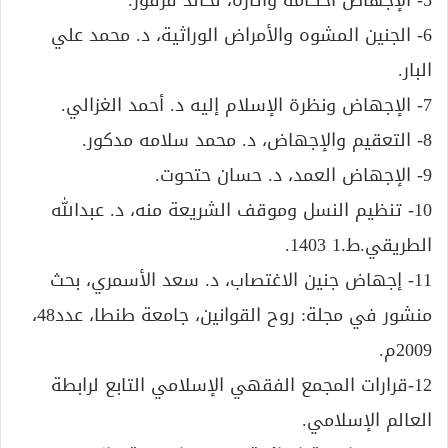
5- الإجهاض أحكامه وآثاره، لخالد قرقور.
6- الجنين المشوه والأمراض الوراثية، د. محمد علي
البار.
7- الإجهاض ونظرة الإسلام إليه د. أحمد الغزالي.
8- التعقيم والإجهاض، د. محمد سلامه مدكور.
9- الإجهاض العمد، د. حسان حتحوت.
10- تنظيم النسل وموقف الشريعة منه، د. عبدالله
الطريقي.ط.1 1403.
11- إجهاض جنين الاغتصاب، د. سعد الأسمري، بحث
منشور في مجلة: روح القوانين، جامعة طنطا، عدد48،
2009م.
12-قرارات المجمع الفقهي الإسلامي التابع لرابطة
العالم الإسلامي.