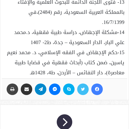
13- فتوى اللجنة الدائمة للبحوث العلمية والإفتاء
بالمملكة العربية السعودية، رقم (2484)،في
16/7/1399.
14-مشكلة الإجهاض، دراسة طبية فقهية، د.محمد
علي البار، الدار السعودية – جدة، ط2- 1407
15-حكم الإجهاض في الفقه الإسلامي، د. محمد نعيم
ياسين، ضمن كتاب (أبحاث فقهية في قضايا طبية
معاصرة)، دار النفائس – الأردن، ط4، 1428هـ
فيسبوك
تويتر
سكايب
ماسنجر
تيلقرام
مشاركة عبر البريد
طباعة