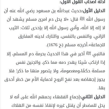
أدلة أصحاب القول الأول:
الدليل الأول:
حديث عبدالله بن مسعود رضي الله عنه أن
رسول الله ﷺ قال: «لا يحل دم امرئ مسلم يشهد أن
لا إله إلا الله، وأني رسول الله إلا بإحدى ثلاث: الثيب
الزاني، والنفس بالنفس، والتارك لدينه المفارق
للجماعة».أخرجه مسلم (ح 1676).
فالنبي ﷺ أخبر في هذا الحديث بحرمة دم المسلم، إلا
إذا ارتكب شيئا يهدر دمه مما ذكر، والجنين نفس
مسلمة حكمًا،ومعصومة، ولا يتصور منها ما ذكر؛ فلا
يجوز إجهاضه بعد نفخ الروح لحماية الأم من خطر أحدق
بها.
الدليل الثاني:
إجماع الفقهاء رحمهم الله على أنه لا
يحل للمضطر أن يقتل غيره لإنقاذ نفسه من الهلاك