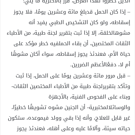
الذين حضروا لهذا الغرض، قرر بالأكثرية ما يلي:
– إذا كان الحمل قدبلغ مائة وعشرين يومًا، فلا يجوز
إسقاطه، ولو كان التشخيص الطبي يفيد أنه
مشوهالخلقة، إلا إذا ثبت بتقرير لجنة طبية، من الأطباء
الثقات المختصين، أن بقاء الحملفيه خطر مؤكد على
حياة الأم، فعندئذ يجوز إسقاطه، سواء أكان مشوهًا
أم لا، دفعًالأعظم الضررين.
– قبل مرور مائة وعشرين يومًا على الحمل، إذا ثبت
وتأكد بتقريرلجنة طبية من الأطباء المختصين الثقات-
وبناء على الفحوص الفنية، بالأجهزة
والوسائلالمختبرية- أن الجنين مشوه تشويهًا خطيرًا،
غير قابل للعلاج، وأنه إذا بقي وولد فيموعده، ستكون
حياته سيئة، وآلامًا عليه وعلى أهله، فعندئذ يجوز