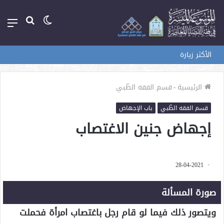
الوضع
بحث
الق
المظلم
عن
الأكثر زيارة
الرئيسية
-
قسم الفقه الطّبي
قسم الفقه الطّبي
باب الإجهاض
إجهاض جنين الاغتصاب
28-04-2021
صورة المسألة
ويتصور ذلك فيما لو قام رجل باغتصاب امرأة فحملت