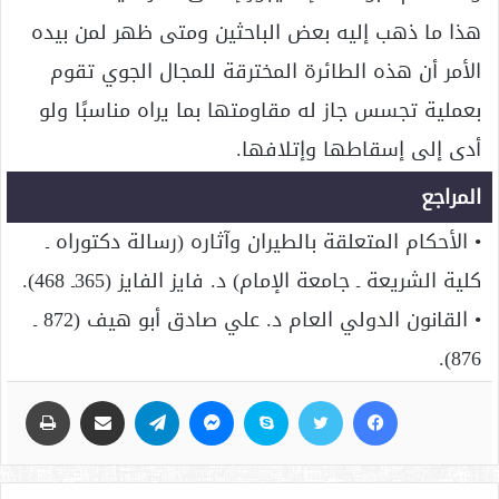
هذا ما ذهب إليه بعض الباحثين ومتى ظهر لمن بيده
الأمر أن هذه الطائرة المخترقة للمجال الجوي تقوم
بعملية تجسس جاز له مقاومتها بما يراه مناسبًا ولو
أدى إلى إسقاطها وإتلافها.
المراجع
• الأحكام المتعلقة بالطيران وآثاره (رسالة دكتوراه ـ
كلية الشريعة ـ جامعة الإمام) د. فايز الفايز (365ـ 468).
• القانون الدولي العام د. علي صادق أبو هيف (872 ـ
876).
فيسبوك
تويتر
سكايب
ماسنجر
تيلقرام
مشاركة عبر البريد
طباعة