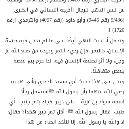
عن لبس الذهب للرجال [أخرجه النسائي في الكبرى
(5/436 رقم 9446) وأبو داود (رقم 4057) والترمذي (رقم
1720) ].
وتحمل أحاديث النهي أيضًا على ما لم تدخل فيه صنعة
الإنسان، كالتمر، فإن رديء التمر وجيده من صنع الله عز
وجل، ولا أثر لصنعة الإنسان فيه، لذا حرم بيع بعضه
ببعض متفاضلًا.
ويدل على هذا حديث أبي سعيد الخدري وأبي هريرة
رضي الله عنهما (أن رسول الله ﷺاستعمل رجلًا –
اسمه سواد بن غزية – على خيبر، فجاء بتمر جنيب ـ أي
طيب. فقال رسول الله ﷺ: أكل تمر خيبر هكذا؟ فقال:
لا والله يا رسول الله، إنا لنأخذ الصاع من هذا