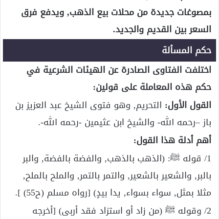
بمصوغات جديدة من محلات بيع الذهب, ويدفع فرق
السعر بين القديم والجديد.
حكم المسألة
اختلفت الفتاوى الصادرة عن الهيئات الشرعية في
حكم هذه المعاملة على قولين:
القول الأول:
التحريم, وهو فتوى الشيخ عبد العزيز بن
باز –رحمه الله- والشيخ ابن عثيمين -رحمه الله-.
أهم أدلة هذا القول:
1/ قوله ﷺ: (الذهب بالذهب, والفضة بالفضة, والبر
بالبر, والشعير بالشعير, والتمر بالتمر, والملح بالملح,
مثلا بمثل, سواء بسواء, يدا بيدٍ) [رواه مسلم (ح55) ].
2/ وقوله ﷺ (من زاد أو استزاد فقد أربى) [أخرجه