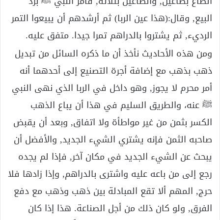
الصاع بصاعين, والصاعين بثلاثة, فأمر النبي ﷺ برد
البيع, وقال:(هذا عين الربا) ثم أرشدهم أن يبيعوا التمر
الرديء, ثم يشتروا بالدراهم تمرا جيدا. متفق عليه.
ومن هذه الأحاديث نأخذ أن ما ذكره السائل من تبديل
ذهب بذهب مع إضافة أجرة التصنيع إلى أحدهما أنه
أمر محرم لا يجوز, وهو داخل في الربا الذي نهى النبي
ﷺ عنه، والطريق السليم في هذا أن يباع الذهب
الكسر بثمن من غير مواطأة ولا اتفاق, وبعد أن يقبض
صاحبه الثمن فإنه يشتري الشيء الجديد, والأفضل أن
يبحث عن الشيء الجديد في مكان آخر, فإذا لم يجده
رجع إلى من باعه عليه واشترى بالدراهم, وإذا زادها فلا
حرج, المهم ألا تقع المبادلة بين ذهب وذهب مع دفع
الفرق, ولو كان ذلك من أجل الصناعة. هذا إذا كان