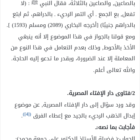
بالصاعين, والصاعين بالثلاثة، فقال النبي ﷺ : (لا
تفعل, بع الجمع ـ أي التمر الرديء ـ بالدراهم، ثم ابتع
بالدراهم جنيبًا) [أخرجه البخاري (2089) ومسلم (1593) ].
ومع قولنا بالجواز في هذا الموضوع إلا أنه ينبغي
الأخذ بالأحوط, وذلك بعدم التعامل في هذا النوع من
المعاملة إلا عند الضرورة، وبقدر ما تدعو إليه الحاجة.
والله تعالى أعلم.
2/فتاوى دار الإفتاء المصرية.
وقد ورد سؤال إلى دار الإفتاء المصرية, عن موضوع
)
[4]
(
إبدال الذهب الرديء بالجيد مع إعطاء الفرق
.
فأجابت بما نصه:ـ
الجواب:( فضيلة الأستاذ الدكتور علي جمعة محمد):