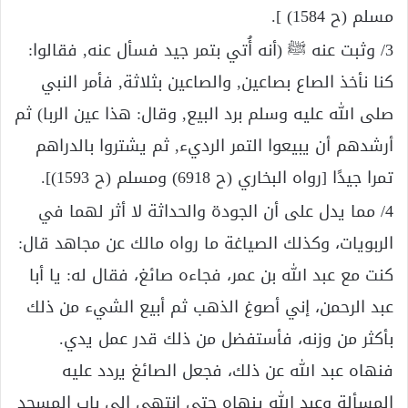
مسلم (ح 1584) ].
3/ وثبت عنه ﷺ (أنه أُتي بتمر جيد فسأل عنه, فقالوا:
كنا نأخذ الصاع بصاعين, والصاعين بثلاثة, فأمر النبي
صلى الله عليه وسلم برد البيع, وقال: هذا عين الربا) ثم
أرشدهم أن يبيعوا التمر الرديء, ثم يشتروا بالدراهم
تمرا جيدًا [رواه البخاري (ح 6918) ومسلم (ح 1593)].
4/ مما يدل على أن الجودة والحداثة لا أثر لهما في
الربويات، وكذلك الصياغة ما رواه مالك عن مجاهد قال:
كنت مع عبد الله بن عمر، فجاءه صائغ، فقال له: يا أبا
عبد الرحمن، إني أصوغ الذهب ثم أبيع الشيء من ذلك
بأكثر من وزنه، فأستفضل من ذلك قدر عمل يدي.
فنهاه عبد الله عن ذلك، فجعل الصائغ يردد عليه
المسألة وعبد الله ينهاه حتى انتهى إلى باب المسجد