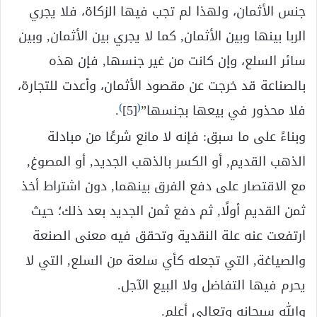
جنس الأثمان، ولهذا لم تجب فيها الزكاة، فلا يجري
الربا بينها وبين الأثمان, كما لا يجري بين الأثمان, وبين
سائر السلع، وإن كانت من غير جنسها, فإن هذه
بالصناعة قد خرجت عن مقصود الأثمان، وأعدت للتجارة،
)
(
فلا محذور في بيعها بجنسها”
[5]
.
وبناءً على ما سبق: فإنه لا مانع شرعًا من مبادلة
الذهب القديم, أو الكسر بالذهب الجديد, أو المصوغ,
مع الاقتصار على دفع الفرق بينهما, دون اشتراط أخذ
ثمن القديم أولًا, ثم دفع ثمن الجديد بعد ذلك؛ حيث
ارتفعت عنه علة النقدية وتحقق فيه معنى الصنعة
والصياغة, التي تجعله كأي سلعة من السلع, التي لا
يحرم فيها التفاضل ولا البيع الآجل.
والله سبحانه وتعالى أعلم.