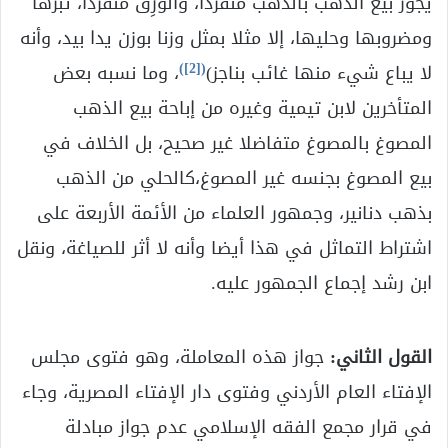
يجوز بيع الذهب بالذهب منفردا، والورِق منفردا، تبرها
ومضروبها وحليها، إلا مثلا بمثل وزنا بوزن يدا بيد، وأنه
)
[2]
(
لا يباع شيء منها غائب بناجز)
، وما نسبه بعض
المتأخرين لابن تيمية وغيره من إباحة بيع الذهب
المصوغ بالمصوغ متفاضلا غير صحيح، بل الخلاف في
بيع المصوغ بجنسه غير المصوغ،كالحلي من الذهب
بذهب دنانير، وجمهور العلماء من الأئمة الأربعة على
اشتراط التماثل في هذا أيضا وأنه لا أثر للصياغة، ونقل
ابن رشد إجماع الجمهور عليه.
القول الثاني:
جواز هذه المعاملة، وهو فتوى مجلس
الإفتاء العام الأردني وفتوى دار الإفتاء المصرية، وجاء
في قرار مجمع الفقه الإسلامي عدم جواز مبادلة