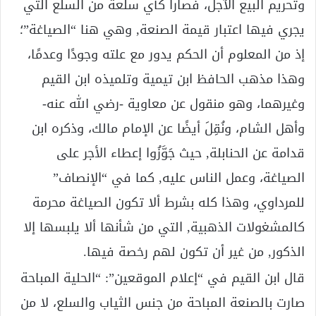
وتحريم البيع الآجل، فصارا كأي سلعة من السلع التي
يجري فيها اعتبار قيمة الصنعة, وهي هنا “الصياغة”؛
إذ من المعلوم أن الحكم يدور مع علته وجودًا وعدمًا،
وهذا مذهب الحافظ ابن تيمية وتلميذه ابن القيم
وغيرهما، وهو منقول عن معاوية -رضي الله عنه-
وأهل الشام، ونُقِلَ أيضًا عن الإمام مالك، وذكره ابن
قدامة عن الحنابلة, حيث جَوَّزُوا إعطاء الأجر على
الصياغة، وعمل الناس عليه, كما في “الإنصاف”
للمرداوي، وهذا كله بشرط ألا تكون الصياغة محرمة
كالمشغولات الذهبية, التي من شأنها ألا يلبسها إلا
الذكور, من غير أن تكون لهم رخصة فيها.
قال ابن القيم في “إعلام الموقعين”: “الحلية المباحة
صارت بالصنعة المباحة من جنس الثياب والسلع، لا من