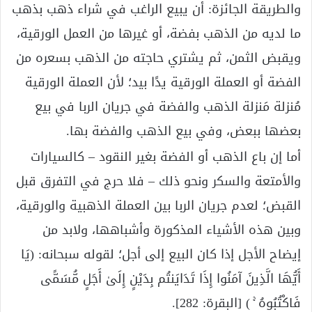
والطريقة الجائزة: أن يبيع الراغب في شراء ذهب بذهب
ما لديه من الذهب بفضة، أو غيرها من العمل الورقية،
ويقبض الثمن، ثم يشتري حاجته من الذهب بسعره من
الفضة أو العملة الورقية يدًا بيد؛ لأن العملة الورقية
مُنزلة مَنزلة الذهب والفضة في جريان الربا في بيع
بعضها ببعض، وفي بيع الذهب والفضة بها.
أما إن باع الذهب أو الفضة بغير النقود – كالسيارات
والأمتعة والسكر ونحو ذلك – فلا حرج في التفرق قبل
القبض؛ لعدم جريان الربا بين العملة الذهبية والورقية،
وبين هذه الأشياء المذكورة وأشباهها، ولابد من
إيضاح الأجل إذا كان البيع إلى أجل؛ لقوله سبحانه: (يَا
أَيُّهَا الَّذِينَ آمَنُوا إِذَا تَدَايَنتُم بِدَيْنٍ إِلَىٰ أَجَلٍ مُّسَمًّى
فَاكْتُبُوهُ ۚ ) [البقرة: 282].