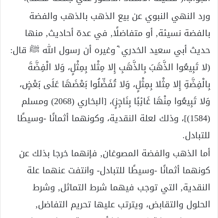
ورد النهي النبوي عن بيع الذهب بالذهب والفضة
بالفضة نسيئة, أو متفاضلًا, في عدة أحاديث, منها
حديث أبي سعيد الخدري ؓ وغيره أن رسول الله ﷺ قال:
(لا تَبِيعُوا الذَّهَبَ بِالذَّهَبِ إِلا مِثْلا بِمِثْلٍ، وَلا الْفِضَّةَ
بِالْفِضَّةِ إِلا مِثْلا بِمِثْلٍ، وَلا تُفَضِّلُوا بَعْضَهَا عَلَى بَعْضٍ،
وَلا تَبِيعُوا مِنْهَا غَائِبًا بِنَاجِزٍ)، [البخاري (2068) ومسلم
(1584)]، وذلك لعلة النقدية، وكونهما أثمانًا -وسيطًا
للتبادل.
أما الذهب والفضة المصوغان, فإنهما خرجا بذلك عن
كونهما أثمانًا -وسيطًا للتبادل- وانتفت عنهما علة
النقدية, التي توجب فيهما شرط التماثل, وشرط
الحلول والتقابض، ويترتب عليها تحريم التفاضل,