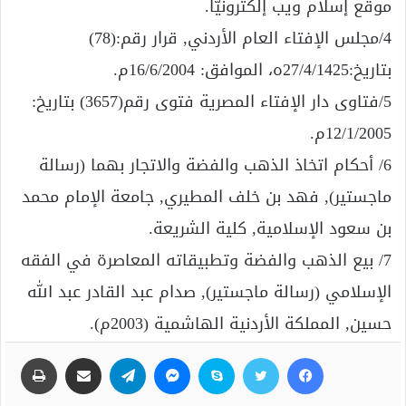
موقع إسلام ويب إلكترونيًّا.
4/مجلس الإفتاء العام الأردني, قرار رقم:(78)
بتاريخ:27/4/1425ه، الموافق: 16/6/2004م.
5/فتاوى دار الإفتاء المصرية فتوى رقم(3657) بتاريخ:
12/1/2005م.
6/ أحكام اتخاذ الذهب والفضة والاتجار بهما (رسالة
ماجستير), فهد بن خلف المطيري, جامعة الإمام محمد
بن سعود الإسلامية, كلية الشريعة.
7/ بيع الذهب والفضة وتطبيقاته المعاصرة في الفقه
الإسلامي (رسالة ماجستير), صدام عبد القادر عبد الله
حسين, المملكة الأردنية الهاشمية (2003م).
فيسبوك
تويتر
سكايب
ماسنجر
تيلقرام
مشاركة عبر البريد
طباعة