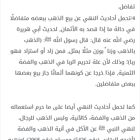
تفاضل.
4/تحمل أحاديث النهي عن بيع الذهب ببعضه متفاضلًا
في حالة ما إذا قصد به الأثمان, لحديث أبي هريرة
رضي الله عنه قال: قال رسول الله ﷺ: (الذهب
بالذهب وزنا ً بوزن مثلًا بمثل, فمن زاد أو استزاد فهو
ربا)؛ وذلك لأن علة تحريم الربا في الذهب والفضة
الثمنية, فإذا خرجا عن كونهما أثمانًا جاز بيع بعضها
ببعض متفاضلين.
كما تحمل أحاديث النهي أيضا على ما حرم استعماله
من الذهب والفضة، كالآنية، ولبس الذهب للرجال،
لنهي النبي ﷺ عن الأكل في آنية الذهب والفضة
[أخرجه البخاري (رقم 5426) ومسلم (رقم 2068) ]ونهيه