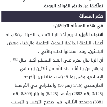
تملّكها عن طريق الفوائد الربوية.
حكم المسألة
في هذه المسألة اتجاهان:
الاتجاه الأول:
تحريم أخذ الربا لتسديد الضرائب,ذهب له
أعضاء الللجنة الدائمة للبحوث العلمية والإفتاء وبعض
الباحثين، وقد استدلوا لذلك بالآتي :
أن الربا مال محرم على العبد المسلم أكله، قال ﷺ :
(درهم من ربا أشد عند الله من ثلاثين زنية في
الإسلام)، وفي رواية: (ست وثلاثين). [أخرجه
الدارقطني (3/16 رقم 50) والطبراني في الأوسط
(3/125 رقم 2682) وأحمد (5/225) والبزار (8/309 رقم
3381) وصححه الألباني في صحيح الترغيب والترهيب