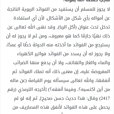
لا يجوز للمسلم أن يستفيد من الفوائد الربوية الناتجة
عن أمواله بأي شكل من الأشكال، لأن أي استفادة
تدخل تحت عنوان (أكل الربا), وقد نهى الله تعالى عن
ذلك نهيًا جازمًا كما هو معروف، ومن ثم لا يجوز له أن
يسترجع من الفوائد ما أخذته منه الدولة خطًا أو عمدًا،
ولا يجوز له أن يسدد من الفوائد فواتير الكهرباء
والماء والغاز والهاتف، ولا أن يدفع منها الضرائب
المفروضة عليه، إن معنى ذلك أنه تملك الفوائد ثم
أنفقها، والله تعالى سيسأله يوم القيامة (عن ماله
من أين اكتسبه؟، وفيما أنفقه؟) [أخرجه الترمذي (رقم
2417) وقال: هذا حديث حسن صحيح], ثم إنه لو لم
يحصل على هذه الفوائد لأنفق هذه المصاريف من