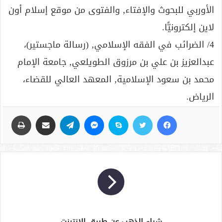
الأوربي للبحوث والإفتاء, والفتوى من موقع إسلام أون
لاين إلكترونيًّا.
4/ الضرائب في الفقه الإسلامي, (رسالة ماجستير)،
عبدالعزيز بن علي بن مرزوق الطويلعي, جامعة الإمام
محمد بن سعود الإسلامية, المعهد العالي للقضاء،
الرياض.
فيسبوك
تويتر
سكايب
ماسنجر
تيلقرام
مشاركة عبر البريد
طباعة
شراء الذهب عن طريق الإنترنت