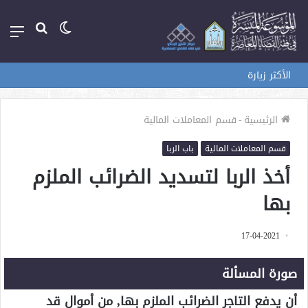
الوضع
بحث
الق
المظلم
عن
الأكثر زيارة
الرئيسية
-
قسم المعاملات المالية
قسم المعاملات المالية
باب الربا
أخذ الربا لتسديد الضرائب الملزم
بها
17-04-2021
صورة المسألة
أن يدفع التاجر الضرائب الملزم بها, من أموالٍ قد