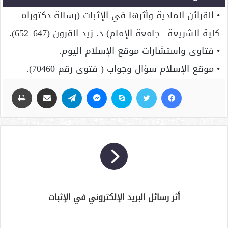
• القرائن المادية وأثرها في الإثبات (رسالة دكتوراه ـ
كلية الشريعة ـ جامعة الإمام) د. زيد القرون (647ـ 652).
• فتاوى واستشارات موقع الإسلام اليوم.
• موقع الإسلام سؤال وجواب ( فتوى رقم 70460).
فيسبوك
تويتر
سكايب
ماسنجر
تيلقرام
مشاركة عبر البريد
طباعة
أثر رسائل البريد الإلكتروني في الإثبات