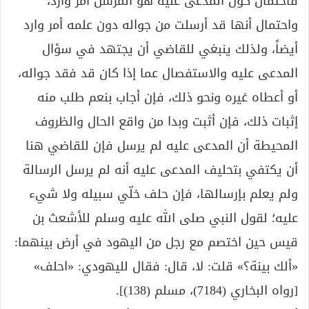
فاحتمال كون المدعى عليه هو المرسل أمر وارد،
واحتمال أنها قد أرسلت من جواله دون علمه أمر وارد
أيضاً، ولذلك ينبغي للقاضي أن يجتهد في سؤال
المدعى عليه والاستفصال عما إذا كان قد فقد جواله،
أو أعطاه غيره ونحو ذلك، فإن أجاب بنعم طلب منه
إثبات ذلك، فإن أثبت وبدا من واقع الحال والظروف
المحيطة أن المدعى عليه لم يرسل فإن للقاضي هنا
أن يكتفي بتحليف المدعى عليه أنه لم يرسل الرسالة
ولم يعلم بإرسالها، فإن حلف خلّي سبيله ولا شيء
عليه؛ لقول النبي صلى الله عليه وسلم للأشعث بن
قيس حين اختصم مع رجل من اليهود في أرض بينهما:
«ألك بينة؟» قلت: لا، قال: فقال لليهودي: «احلف»
[رواه البخاري (7184)، مسلم (138)].