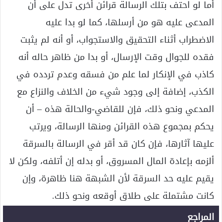
أما لو احتف بتلك الرسالة قرائن أخرى تدل على أن
المدعى عليه هو من أرسلها، كما لو بدا عليه
الاضطراب أثناء التحقيق والاستجواب، أو أنه لم يثبت
فقده للجوال وقت الإرسال، أو بدا من ظاهر حاله أنه
كاذب في الإنكار لما علم من فسقه وعدم تردده في
الكذب، إضافة إلى وجود شيء من الخلاف والنزاع مع
المدعي ونحو ذلك، فإن للقاضي-والحالة هذه – أن
يحكم بمجموع هذه القرائن ومنها الرسالة، ويرتب
عليها آثارها، فإن كان قد أقر في الرسالة بالسرقة
ألزمه بإعادة المال المسروق، أو بدله إن أتلفه، ولكن لا
يقيم عليه حد السرقة لأن الشبهة هنا ظاهرة، وإن
كانت مشتملة على طلاق أوقعه ونحو ذلك.
المراجع