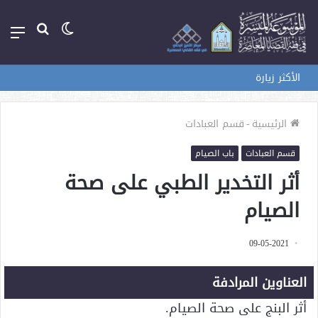
الوضع
بحث
الق
المظلم
عن
الأكثر زيارة
الرئيسية
-
قسم العبادات
قسم العبادات
باب الصيام
أثر التخدير الطبي على صحة
الصيام
09-05-2021
العناوين المرادفة
أثر البنج على صحة الصيام.