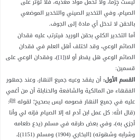
ليست جِرْما، ولا تحمل مواد مغذية، فلا تؤثر على
الصيام، وفي التخدير الصيني والتخدير الموضعي
بالحقن لا تدخل أي مادة إلى الجوف.
أما التخدير الكلي بحقن الوريد فيترتب عليه فقدان
الصائم الوعي، وقد اختلف أهل العلم في فقدان
الصائم الوعي هل يفطر أو لا(
[1]
)، وفقدان الوعي على
قسمين:
القسم الأول:
أن يفقد وعيه جميع النهار، وعند جمهور
الفقهاء من المالكية والشافعة والحنابلة أن من أغمي
عليه في جميع النهار فصومه ليس بصحيح؛ لقوله ﷺ:
(قال الله: كل عمل ابن آدم له إلا الصيام فإنه لي وأنا
أجزي به)، وفي بعض طرقه في مسلم (يدع طعامه
وشرابه وشهوته) [البخاري (1904) ومسلم (1151)]،